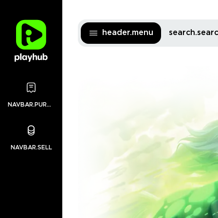
header.menu
search.sea
NAVBAR.PURCHASES
NAVBAR.SELL