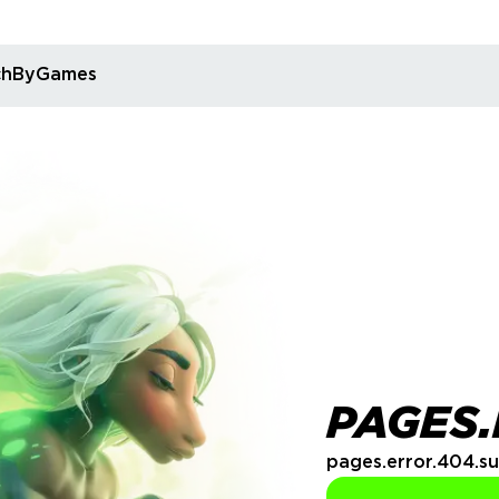
rchByGames
PAGES.
pages.error.404.su