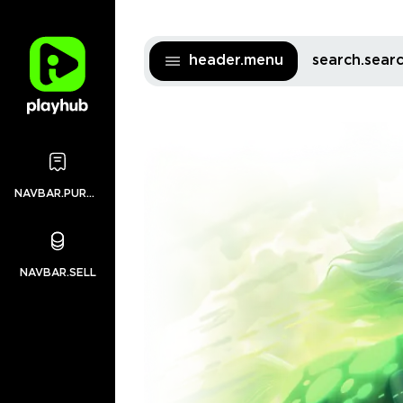
header.menu
search.sea
NAVBAR.PURCHASES
NAVBAR.SELL