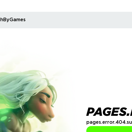
rchByGames
PAGES.
pages.error.404.su