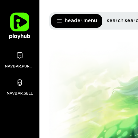
header.menu
search.sea
NAVBAR.PURCHASES
NAVBAR.SELL