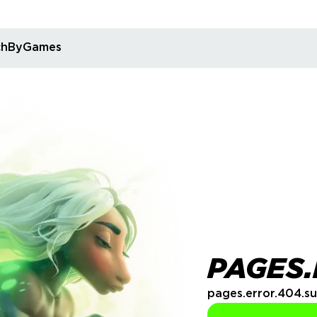
rchByGames
PAGES.
pages.error.404.su