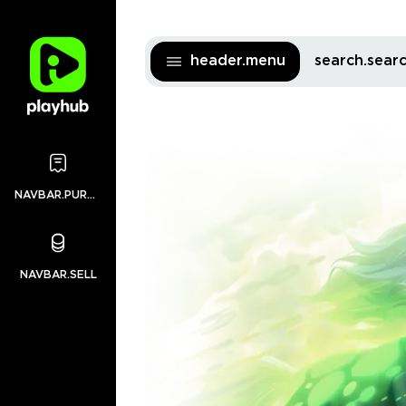
header.menu
search.sea
NAVBAR.PURCHASES
NAVBAR.SELL