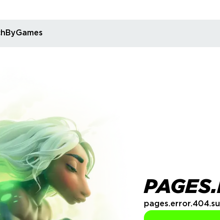
rchByGames
PAGES.
pages.error.404.su