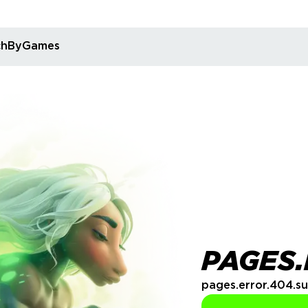
rchByGames
PAGES.
pages.error.404.su