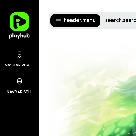
header.menu
search.sea
NAVBAR.PURCHASES
NAVBAR.SELL