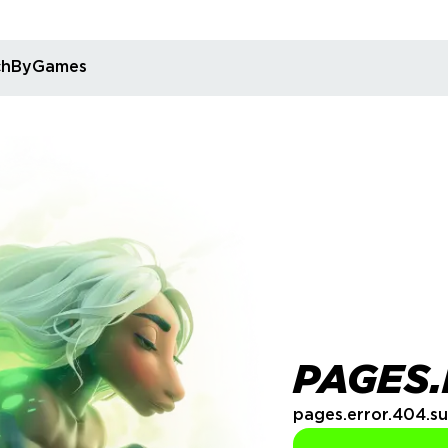
rchByGames
PAGES.
pages.error.404.su