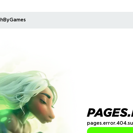
rchByGames
PAGES.
pages.error.404.su