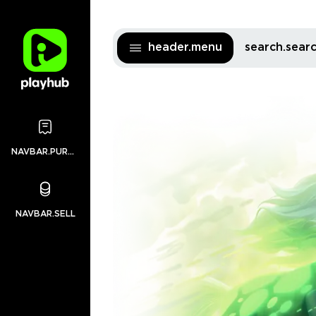
header.menu
search.sea
NAVBAR.PURCHASES
NAVBAR.SELL