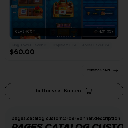
CLASHCOM
4.91
(19)
King Tower Level: 15
Trophies: 11150
Arena Level: 24
$60.00
common.next
buttons.sell Konten
pages.catalog.customOrderBanner.description
PAGES.CATALOG.CUSTO