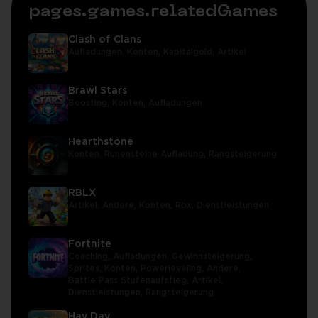
pages.games.relatedGames
Clash of Clans
Aufladungen,
Konten,
Kapitalgold,
Artikel
Brawl Stars
Boosting,
Konten,
Aufladungen
Hearthstone
Konten,
Runensteine Aufladung,
Rangsteigerung
RBLX
Artikel,
Andere,
Konten,
Rbx,
Dienstleistungen
Fortnite
Coaching,
Aufladungen,
Gewinnsteigerung,
Sprites,
Konten,
Powerleveling,
Andere,
Battle Pass Stufenaufstieg,
Artikel,
Dienstleistungen,
Rangsteigerung
Hay Day