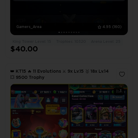
Gamers_Area
4.95
(160)
King Tower Level: 15
Trophies: 10320
Arena Level: 25
$40.00
👑 KT15 🔥 11 Evolutions ⚔️ 9x Lv.15 🥇 18x Lv.14
💥 9500 Trophy
3