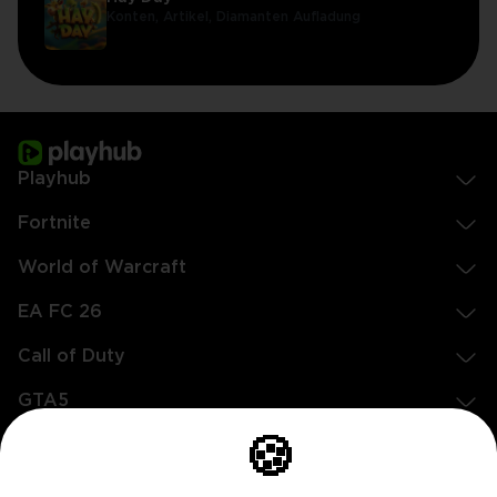
Konten,
Artikel,
Diamanten Aufladung
Playhub
Fortnite
World of Warcraft
EA FC 26
Call of Duty
GTA5
Rechtliches
🍪
EN
DE
FR
ES