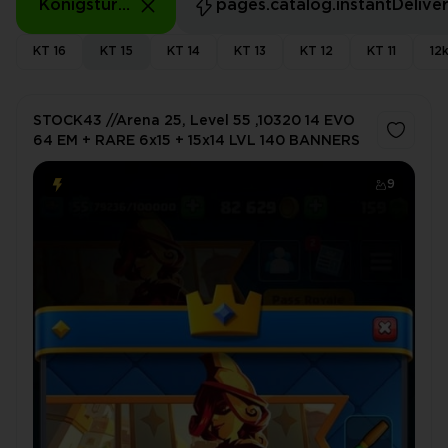
Königsturm Stufe: 15 - 15
pages.catalog.instantDelive
KT 16
KT 15
KT 14
KT 13
KT 12
KT 11
12
STOCK43 //Arena 25, Level 55 ,10320 14 EVO
64 EM + RARE 6x15 + 15x14 LVL 140 BANNERS
9