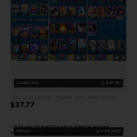
CLASHCOM
4.91
(19)
King Tower Level: 15
Trophies: 8633
Arena Level: 20
$37.77
✅💚33 LVL💚3 EVO💚14-13LVL💚BOOK BOOKS
VlStore
4.99
(463)
💚21 EMOJI💚5 TOWERS💚2 YEARS OF GAME💚