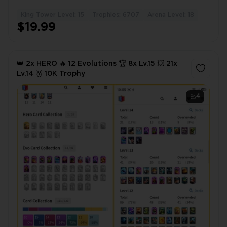
NICKNAME CHANGE💚
King Tower Level: 15
Trophies: 6707
Arena Level: 18
1
$19.99
👑 2x HERO 🔥 12 Evolutions 🏆 8x Lv.15 💥 21x
Lv.14 🥇 10K Trophy
4