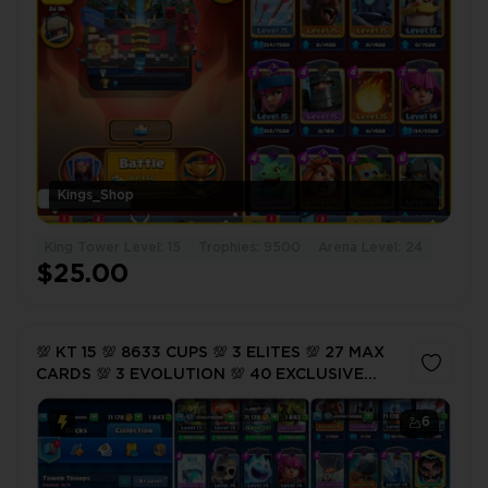
Kings_Shop
King Tower Level: 15
Trophies: 9500
Arena Level: 24
$25.00
💯 KT 15 💯 8633 CUPS 💯 3 ELITES 💯 27 MAX
CARDS 💯 3 EVOLUTION 💯 40 EXCLUSIVE
EMOTES 💯 3 TOWER SKINS💯 INSTANT EMAIL
PASS ACCESS 💯 CC23
6