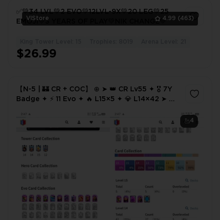
✅💚34 LVL💚2 EVO💚12LVL-9X💚20 LEG💚25
VlStore
4.99
(463)
EMOJI💚3 YEARS OF PLAY💚NIK CHANGE💚
King Tower Level: 15
Trophies: 8019
Arena Level: 21
1
$26.99
【N-5 | 🏰 CR + COC】 ⊕ ➤ 👑 CR Lv55 ✦ 🎖️ 7Y
Badge ✦ ⚡ 11 Evo ✦ 🔥 L15×5 ✦ 💎 L14×42 ➤ 🏠
COC TH16 ✦ 🦸 Heroes (48-54-34-25) ✦ 🛡️ 5
Epic Equipment ✦
4