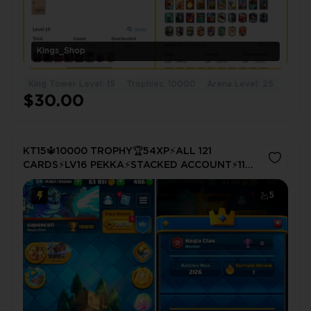
Kings_Shop
King Tower Level: 15
Trophies: 10000
Arena Level: 25
$30.00
KT15🔱10000 TROPHY🏆54XP⚡️ALL 121
CARDS⚡️LV16 PEKKA⚡️STACKED ACCOUNT⚡️11
EVOLUTION⚡️40 EMOTES⚡️INSTANT DELIVERY
🚚
5