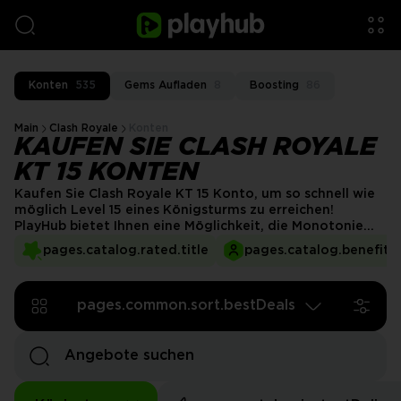
Konten
535
Gems Aufladen
8
Boosting
86
Main
Clash Royale
Konten
KAUFEN SIE CLASH ROYALE
KT 15 KONTEN
Kaufen Sie Clash Royale KT 15 Konto, um so schnell wie
möglich Level 15 eines Königsturms zu erreichen!
PlayHub bietet Ihnen eine Möglichkeit, die Monotonie
und Langeweile des Grinds zu einem günstigen Preis zu
pages.catalog.rated.title
pages.catalog.benefits.
überspringen. Holen Sie sich Clash Royale KT 15 Konten
zum Verkauf und springen Sie direkt zu den Ergebnissen.
pages.common.sort.bestDeals