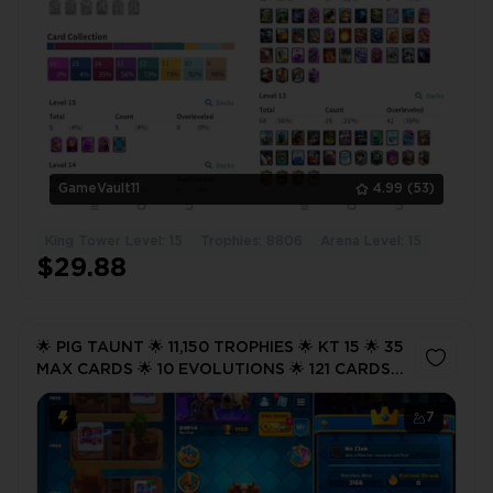
GameVault11
4.99
(53)
King Tower Level: 15
Trophies: 8806
Arena Level: 15
$29.88
🌟 PIG TAUNT 🌟 11,150 TROPHIES 🌟 KT 15 🌟 35
MAX CARDS 🌟 10 EVOLUTIONS 🌟 121 CARDS
UNLOCKED 🌟 FAST DELIVERY 🌟 CC23
7