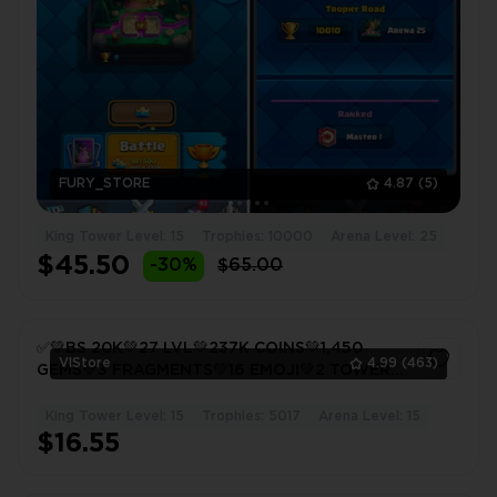
FURY_STORE
4.87
(5)
King Tower Level: 15
Trophies: 10000
Arena Level: 25
$45.50
-30%
$65.00
✅💚BS 20K💚27 LVL💚237K COINS💚1,450
VlStore
4.99
(463)
GEMS💚3 FRAGMENTS💚16 EMOJI💚2 TOWERS
💚NICK CHANGE💚
King Tower Level: 15
Trophies: 5017
Arena Level: 15
1
$16.55