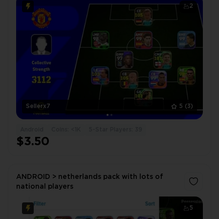
2
Sellerx7
5
(3)
Android
Coins: <1K
5-Star Players: 39
$3.50
ANDROID > netherlands pack with lots of
national players
5