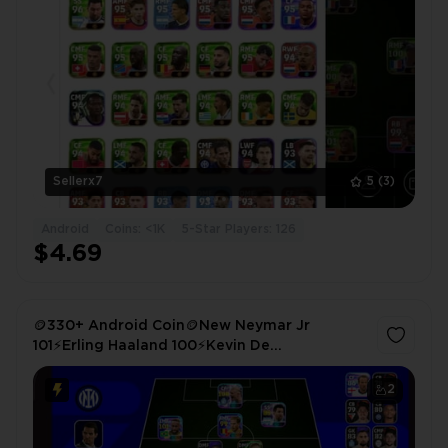
Sellerx7
5
(3)
Android
Coins: <1K
5-Star Players: 126
$4.69
🪙330+ Android Coin🪙New Neymar Jr
101⚡Erling Haaland 100⚡Kevin De
Bruyne⚡Harry Kane⚡Kylian Mbappé⚡Linked
With Only Konami id Buyer Mail Added
2