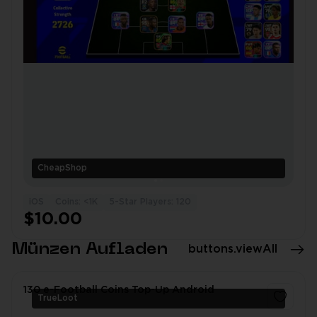
CheapShop
iOS
Coins: <1K
5-Star Players: 120
$10.00
Münzen Aufladen
buttons.viewAll
130 e-Football Coins Top-Up Android
TrueLoot