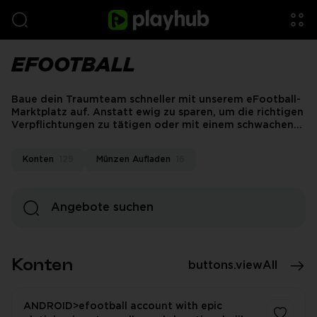
EFOOTBALL
Baue dein Traumteam schneller mit unserem eFootball-
Marktplatz auf. Anstatt ewig zu sparen, um die richtigen
Verpflichtungen zu tätigen oder mit einem schwachen
Konto neu zu beginnen, kannst du klare Angebote
erkunden und das greifen, was dir tatsächlich hilft.
Konten
129
Münzen Aufladen
16
Steige ins Spiel ein mit einem stärkeren Kader, mehr
Münzen und einem viel einfacheren Weg, das Team
aufzubauen, das du wirklich willst.
Konten
buttons.viewAll
ANDROID>efootball account with epic