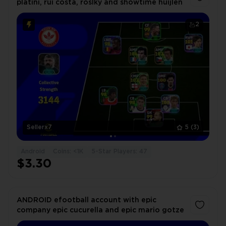
platini, rui costa, roslky and showtime huijlen
2
Sellerx7
5
(3)
Android
Coins: <1K
5-Star Players: 47
$3.30
ANDROID efootball account with epic
company epic cucurella and epic mario gotze