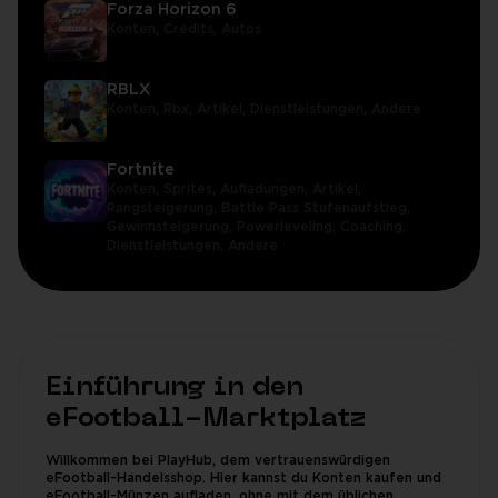
Forza Horizon 6
Konten,
Credits,
Autos
RBLX
Konten,
Rbx,
Artikel,
Dienstleistungen,
Andere
Fortnite
Konten,
Sprites,
Aufladungen,
Artikel,
Rangsteigerung,
Battle Pass Stufenaufstieg,
Gewinnsteigerung,
Powerleveling,
Coaching,
Dienstleistungen,
Andere
Einführung in den
eFootball-Marktplatz
Willkommen bei PlayHub, dem vertrauenswürdigen
eFootball-Handelsshop. Hier kannst du Konten kaufen und
eFootball-Münzen aufladen, ohne mit dem üblichen