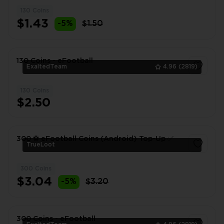
130 Coins
1
$1.43
-5%
$1.50
130 Coins - eFootball
ExaltedTeam
4.96
(2819)
130 Coins
1
$2.50
300 ⚽️ eFootball Coins (Android) Top-Up ✅
TrueLoot
300 Coins
1
$3.04
-5%
$3.20
300 Coins - eFootball