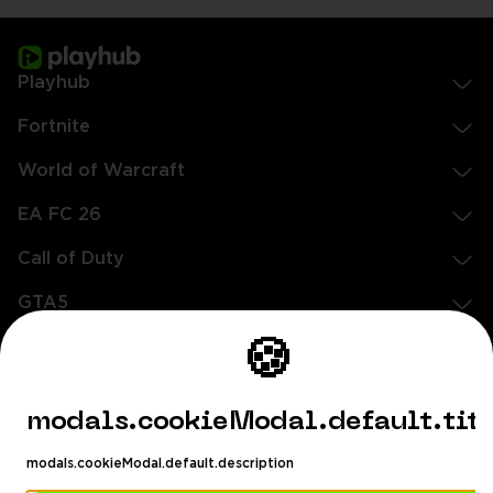
Playhub
Fortnite
World of Warcraft
EA FC 26
Call of Duty
GTA5
🍪
Rechtliches
EN
DE
FR
ES
footer.needHelp
modals.cookieModal.default.tit
footer.chatWithUs
footer.help24
modals.cookieModal.default.description