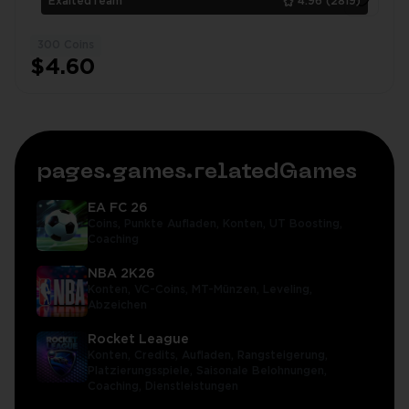
ExaltedTeam
4.96
(2819)
300 Coins
1
$4.60
pages.games.relatedGames
EA FC 26
Coins,
Punkte Aufladen,
Konten,
UT Boosting,
Coaching
NBA 2K26
Konten,
VC-Coins,
MT-Münzen,
Leveling,
Abzeichen
Rocket League
Konten,
Credits,
Aufladen,
Rangsteigerung,
Platzierungsspiele,
Saisonale Belohnungen,
Coaching,
Dienstleistungen