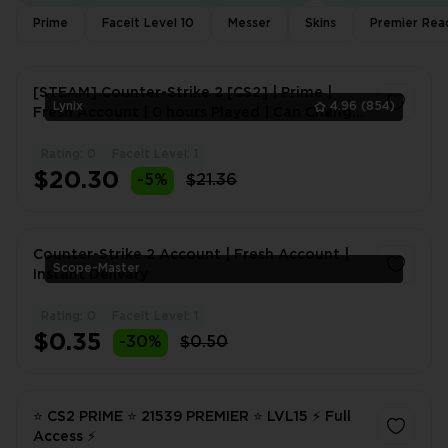
Prime
Faceit Level 10
Messer
Skins
Premier Rea
[STEAM] Counter-Strike 2 [CS2] | Prime |
Lynix
4.96
(854)
Fresh Account | 0 hours Played | Can Change
Data | Smurf
Rating: 0
Faceit Level: 1
1
$20.30
-5%
$21.36
Counter-Strike 2 Account | Fresh Account |
Scope-Master
Instant Delivary
Rating: 0
Faceit Level: 1
1
$0.35
-30%
$0.50
⭐ CS2 PRIME ⭐ 21539 PREMIER ⭐ LVL15 ⚡ Full
Access ⚡