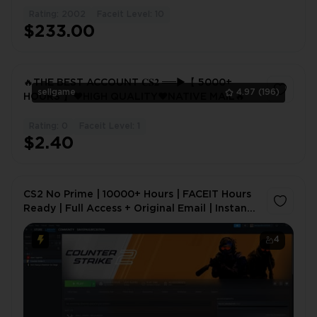
Rating: 2002
Faceit Level: 10
$233.00
🔥THE BEST ACCOUNT 𝐂𝐒𝟐 ══►【 5000+
sellgame
4.97
(196)
HOURS 】❤️HIGH QUALITY❤️NATIVE MAIL🔥
Rating: 0
Faceit Level: 1
1
$2.40
CS2 No Prime | 10000+ Hours | FACEIT Hours
Ready | Full Access + Original Email | Instant
Delivery
4