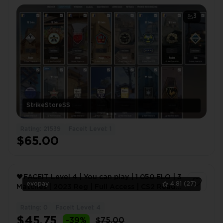
3
StrikeStoreSS
Rating: 21539
Faceit Level: 1
$65.00
🖤FACEIT Level 4 | You can play | 1 050 ELO | 3
evopay
4.81
(27)
Matches | 2023 Reg | Full Access | CS2 Ready
🖤
Rating: 0
Faceit Level: 4
1
$45.75
-39%
$75.00