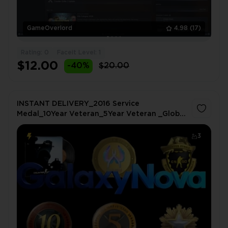
GameOverlord
4.98
(17)
Rating: 0
Faceit Level: 1
$12.00
-40%
$20.00
INSTANT DELIVERY_2016 Service
Medal_10Year Veteran_5Year Veteran _Global
Offensive Badge_Loyalty Badge _NO
VAC_378 hrs_(No access to faceit)
3