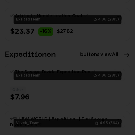
✅ Artifact - Nimble Leather Coat ✅
ExaltedTeam
4.96
(2815)
$23.37
-16%
$27.82
1
Expeditionen
buttons.viewAll
✅ The Savage Divide Expedition Run ✅
ExaltedTeam
4.96
(2815)
Other
1
$7.96
⭐💛 NEW WORLD | Expeditions | The Savage
Vilvek_Team
4.95
(364)
Divide Run ⭐💛