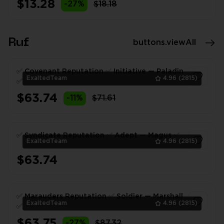
$13.28
-27%
$18.18
1
Ruf
buttons.viewAll
✅ Covenant Reputation ✅ Initiative — Paladin
ExaltedTeam
4.96
(2815)
✅
$63.74
-11%
$71.61
1
✅ Syndicate Reputation ✅ Adept — Magus ✅
ExaltedTeam
4.96
(2815)
$63.74
1
✅ Marauders Reputation ✅ Soldier — Marshall
ExaltedTeam
4.96
(2815)
✅
$63.75
-27%
$87.32