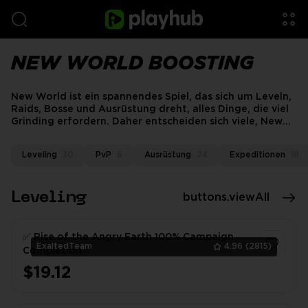
NEW WORLD BOOSTING
New World ist ein spannendes Spiel, das sich um Leveln,
Raids, Bosse und Ausrüstung dreht, alles Dinge, die viel
Grinding erfordern. Daher entscheiden sich viele, New
World Boost zu kaufen und ihren Fortschritt zu
beschleunigen.
Leveling
30
PvP
6
Ausrüstung
24
Expeditionen
18
Leveling
buttons.viewAll
✅ Rise of the Angry Earth 100% Campaign
ExaltedTeam
4.96
(2815)
Completion ✅
$19.12
1