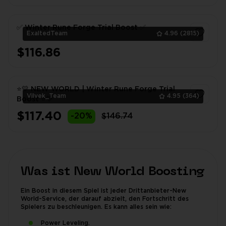
✅ Winter Rune Forge Trial Boost ✅
ExaltedTeam
4.96
(2815)
$116.86
1
⭐💛 NEW WORLD | Winter Rune Forge Trial
Vilvek_Team
4.95
(364)
Boost ⭐💛
$117.40
-20%
$146.74
1
Was ist New World Boosting
Ein Boost in diesem Spiel ist jeder Drittanbieter-New
World-Service, der darauf abzielt, den Fortschritt des
Spielers zu beschleunigen. Es kann alles sein wie:
Power Leveling.