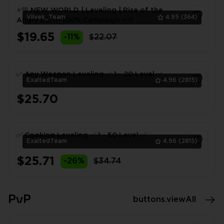
⭐💛 NEW WORLD | Leveling | Rise of the
Vilvek_Team
4.95
(364)
Angry Earth 100% Campaign ⭐💛
$19.65
-11%
$22.07
1
✅ Any Weapon Leveling ✅ 1 - 20 Level ✅
ExaltedTeam
4.96
(2815)
$25.70
1
✅ Cooking Leveling ✅ 1 - 50 Level ✅
ExaltedTeam
4.96
(2815)
$25.71
-26%
$34.74
1
PvP
buttons.viewAll