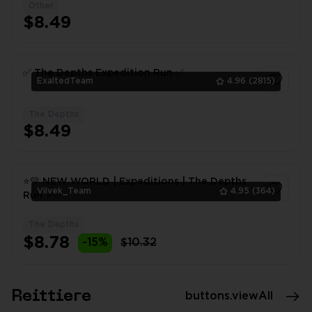
Other
1
$8.49
✅ The Depths Expedition Run ✅
ExaltedTeam
4.96
(2815)
The Depths
1
$8.49
⭐💛 NEW WORLD | Expeditions | The Depths
Vilvek_Team
4.95
(364)
Run ⭐💛
The Depths
1
$8.78
-15%
$10.32
Reittiere
buttons.viewAll