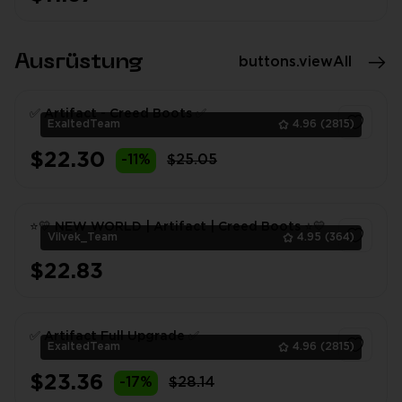
1
Ausrüstung
buttons.viewAll
✅ Artifact - Creed Boots ✅
ExaltedTeam
4.96
(2815)
$22.30
-11%
$25.05
1
⭐💛 NEW WORLD | Artifact | Creed Boots ⭐💛
Vilvek_Team
4.95
(364)
$22.83
1
✅ Artifact Full Upgrade ✅
ExaltedTeam
4.96
(2815)
$23.36
-17%
$28.14
1