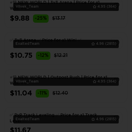
⭐💛 NEW WORLD | 3v3 Arena | Price for x1
Vilvek_Team
4.95
(364)
Win! ⭐💛
$9.88
-25%
$13.17
1
✅ 3v3 Arena ✅ Price for x1 Win! ✅
ExaltedTeam
4.96
(2815)
$10.75
-12%
$12.21
1
⭐💛 NEW WORLD | Outpost Rush | Price for x1
Vilvek_Team
4.95
(364)
Win! ⭐💛
$11.04
-11%
$12.40
1
✅ PvP Track Leveling ✅ Price for x1 Track
ExaltedTeam
4.96
(2815)
Level ✅
$11.67