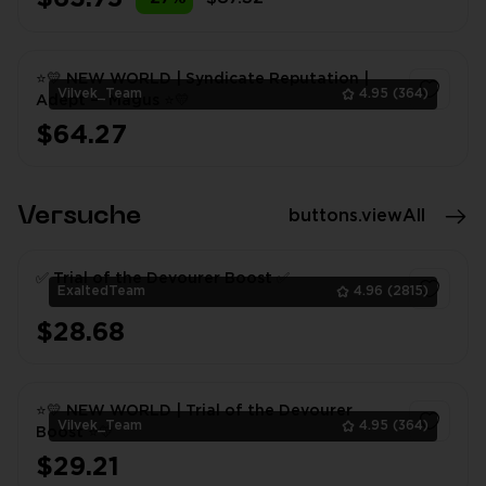
1
⭐💛 NEW WORLD | Syndicate Reputation |
Vilvek_Team
4.95
(364)
Adept — Magus ⭐💛
$64.27
1
Versuche
buttons.viewAll
✅ Trial of the Devourer Boost ✅
ExaltedTeam
4.96
(2815)
$28.68
1
⭐💛 NEW WORLD | Trial of the Devourer
Vilvek_Team
4.95
(364)
Boost ⭐💛
$29.21
1