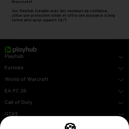
Brainrots?
Oui. PlayHub travaille avec des vendeurs de confiance,
utilise une protection solide et offre une assurance à long
terme ainsi qu'un support 24/7.
Playhub
Fortnite
World of Warcraft
EA FC 26
Call of Duty
GTA5
Légal