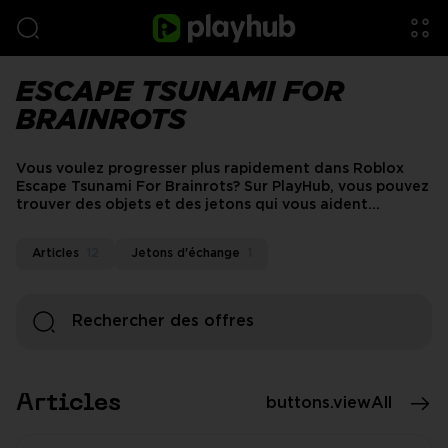
ESCAPE TSUNAMI FOR
BRAINROTS
Vous voulez progresser plus rapidement dans Roblox
Escape Tsunami For Brainrots? Sur PlayHub, vous pouvez
trouver des objets et des jetons qui vous aident
réellement à avancer sans perdre des heures à farmer.
Au lieu d'espérer que le bon brainrot ou la bonne peau
Articles
12
Jetons d'échange
1
apparaisse au bon moment, vous pouvez explorer le
marché d'Échapper au Tsunami pour Brainrots et
acheter ce dont vous avez besoin !
Articles
buttons.viewAll