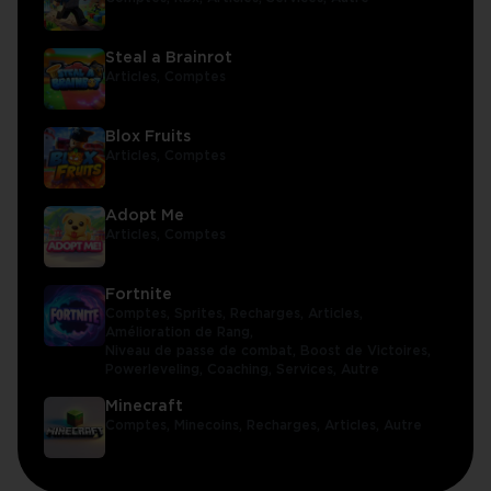
Steal a Brainrot
Articles,
Comptes
Blox Fruits
Articles,
Comptes
Adopt Me
Articles,
Comptes
Fortnite
Comptes,
Sprites,
Recharges,
Articles,
Amélioration de Rang,
Niveau de passe de combat,
Boost de Victoires,
Powerleveling,
Coaching,
Services,
Autre
Minecraft
Comptes,
Minecoins,
Recharges,
Articles,
Autre