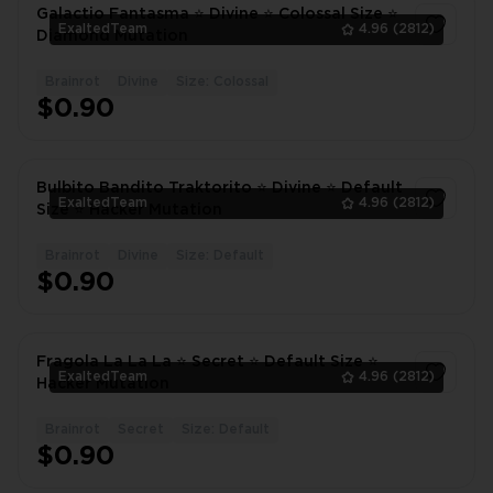
Galactio Fantasma ⭐ Divine ⭐ Colossal Size ⭐
ExaltedTeam
4.96
(2812)
Diamond Mutation
Brainrot
Divine
Size: Colossal
1
$0.90
Bulbito Bandito Traktorito ⭐ Divine ⭐ Default
ExaltedTeam
4.96
(2812)
Size ⭐ Hacker Mutation
Brainrot
Divine
Size: Default
1
$0.90
Fragola La La La ⭐ Secret ⭐ Default Size ⭐
ExaltedTeam
4.96
(2812)
Hacker Mutation
Brainrot
Secret
Size: Default
1
$0.90