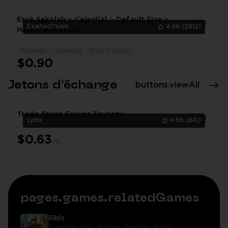
Esok Sekolah ⭐ Celestial ⭐ Default Size ⭐
ExaltedTeam
4.96
(2812)
Hacker Mutation
Brainrot
Celestial
Size: Default
1
$0.90
Jetons d'échange
buttons.viewAll
Trade Token Escape Tsunami
Lynix
4.96
(841)
$0.63
/1K
1
pages.games.relatedGames
Rblx
Comptes,
Rbx,
Articles,
Services,
Autre