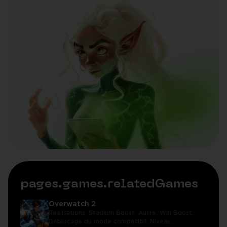
pages.games.relatedGames
Overwatch 2
Réalisations,
Stadium Boost,
Autre,
Win Boost,
Déblocage du mode compétitif,
Niveau,