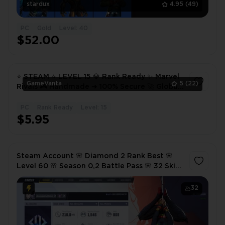
stardux
4.95
(49)
PC
Gold
Level: 40
$52.00
⭐️ STEAM ⭐️ LEVEL 15 💎 Rank Ready ✨ Marvel
GameVanta
5
(22)
Rivals 🎮 Handmade ➜ 100% Secure 🚀 Global
✅ Full Access 🔐 Instant Delivery
PC
Rank Ready
Level: 15
1
$5.95
Steam Account 🌸 Diamond 2 Rank Best 🌸
Level 60 🌸 Season 0,2 Battle Pass 🌸 32 Skins
🌸 Spider-Oni Bundle , The Life Fantastic
Bundle and others
32