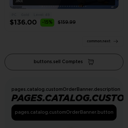
JINX
PC
Gold
Level: 49
$136.00
-15%
$159.99
common.next
buttons.sell Comptes
pages.catalog.customOrderBanner.description
PAGES.CATALOG.CUSTO
pages.catalog.customOrderBanner.button