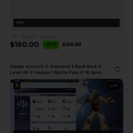
JINX
PC
Bronze
Level: 44
$160.00
-20%
$199.99
Steam Account 🌸 Diamond 3 Rank Best 🌸
Level 49 🌸 Season 1 Battle Pass 🌸 16 Skins 🌸
Lions's Mane Bundle and others
20