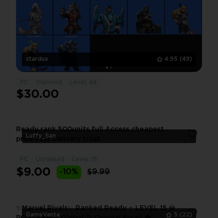
stardux
4.95
(49)
PC
Diamond
Level: 44
$30.00
Ready rank 500units full Access cheapest
Luffy_San
price fast Delivery trust
PC
Unranked
Level: 15
1
$9.00
-10%
$9.99
✨Marvel Rivals✨ Ranked Ready ⭐️ LEVEL 15 💎
GameVanta
5
(22)