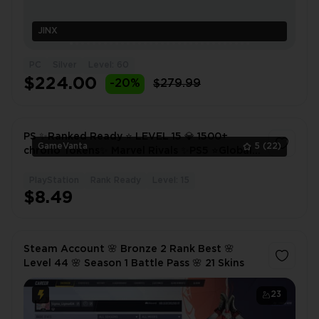
JINX
PC
Silver
Level: 60
$224.00
-20%
$279.99
PS ✨Ranked Ready ⭐️ LEVEL 15 💎 1500+
GameVanta
5
(22)
chrono Tokens✨ Marvel Rivals ✨PS5 ⭐️Global
🚀 smurf 🚀 Orignal Email 🎮 Full Access 🔐
Instant Delivery
PlayStation
Rank Ready
Level: 15
1
$8.49
Steam Account 🌸 Bronze 2 Rank Best 🌸
Level 44 🌸 Season 1 Battle Pass 🌸 21 Skins
23