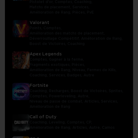
Pistolet d'or,
Comptes,
Coaching,
Matchs de placement,
Services,
Amélioration de Rang,
Pièces,
PvE
Valorant
Points,
Comptes,
Amélioration des matchs de placement,
Déverrouillage Compétitif,
Amélioration de Rang,
Boost de Victoires,
Coaching
Apex Legends
Comptes,
Gagner à la ferme,
Fragments exotiques,
Pièces,
Amélioration de Rang,
Niveau,
Fermes de Kills,
Coaching,
Services,
Badges,
Autre
Fortnite
Coaching,
Recharges,
Boost de Victoires,
Sprites,
Comptes,
Powerleveling,
Autre,
Niveau de passe de combat,
Articles,
Services,
Amélioration de Rang
Call of Duty
Coaching,
Leveling,
Comptes,
CP,
Amélioration de Rang,
Articles,
Autre,
Camos