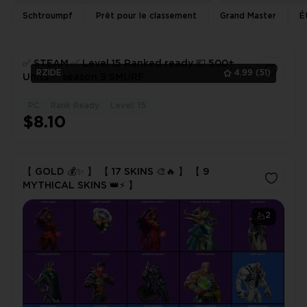
Schtroumpf
Prêt pour le classement
Grand Master
É
✅ STEAM ✅ Level 15 Ranked ready 💶 500+
RZIDE
4.99
(51)
Units ✅ season 9 SMURF
PC
Rank Ready
Level: 15
1
$8.10
【 GOLD 💰✨ 】 【 17 SKINS 🎨🔥 】 【 9
MYTHICAL SKINS 👑⚡ 】
2