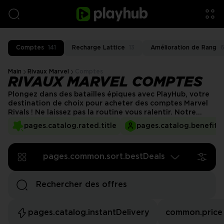
Comptes
141
Recharge Lattice
13
Amélioration de Rang
Main
Rivaux Marvel
Comptes
RIVAUX MARVEL COMPTES
Plongez dans des batailles épiques avec PlayHub, votre
destination de choix pour acheter des comptes Marvel
Rivals ! Ne laissez pas la routine vous ralentir. Notre
marketplace propose une large gamme de comptes
pages.catalog.rated.title
pages.catalog.benefits.
adaptés à chaque style de jeu, des profils de haut rang à
ceux chargés de cosmétiques exclusifs, afin que vous
puissiez plonger directement dans l'action pleinement
pages.common.sort.bestDeals
préparé. Obtenez le vôtre aujourd'hui !
pages.catalog.instantDelivery
common.price