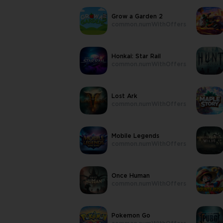
Grow a Garden 2
common.numWithOffers
Honkai: Star Rail
common.numWithOffers
Lost Ark
common.numWithOffers
Mobile Legends
common.numWithOffers
Once Human
common.numWithOffers
Pokemon Go