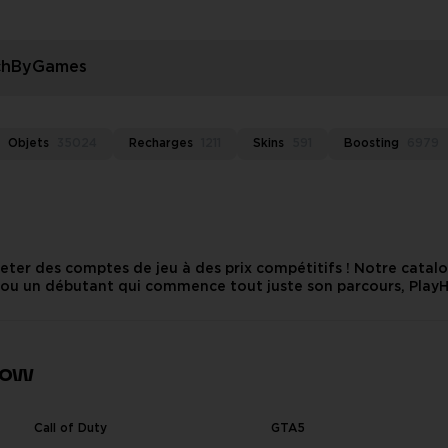
rchByGames
Objets
35024
Recharges
1211
Skins
591
Boosting
6979
eter des comptes de jeu à des prix compétitifs ! Notre cata
u un débutant qui commence tout juste son parcours, PlayHub 
s, il y en a pour tous les goûts !
Now
Call of Duty
GTA5