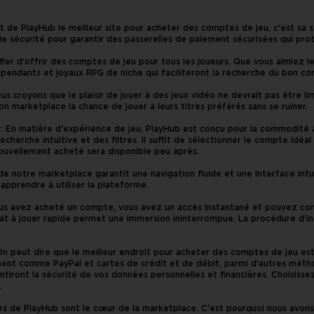
it de PlayHub le meilleur site pour acheter des comptes de jeu, c'est sa 
 sécurité pour garantir des passerelles de paiement sécurisées qui prot
 fier d'offrir des comptes de jeu pour tous les joueurs. Que vous aimiez 
pendants et joyaux RPG de niche qui faciliteront la recherche du bon co
us croyons que le plaisir de jouer à des jeux vidéo ne devrait pas être li
 marketplace la chance de jouer à leurs titres préférés sans se ruiner.
: En matière d'expérience de jeu, PlayHub est conçu pour la commodité à
 recherche intuitive et des filtres. Il suffit de sélectionner le compte i
nouvellement acheté sera disponible peu après.
é de notre marketplace garantit une navigation fluide et une interface int
pprendre à utiliser la plateforme.
ous avez acheté un compte, vous avez un accès instantané et pouvez co
at à jouer rapide permet une immersion ininterrompue. La procédure d'in
n peut dire que le meilleur endroit pour acheter des comptes de jeu est l
nt comme PayPal et cartes de crédit et de débit, parmi d'autres métho
ntiront la sécurité de vos données personnelles et financières. Choisisse
.
eurs de PlayHub sont le cœur de la marketplace. C'est pourquoi nous avons