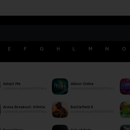
E
F
G
H
L
M
N
O
Adopt Me
Albion Online
common.numWithOffers
common.numWithOffers
Arena Breakout: Infinite
Battlefield 6
common.numWithOffers
common.numWithOffers