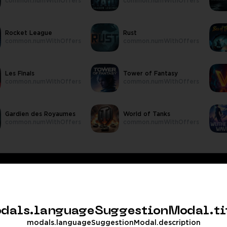
common.numWithOffers
common.numWithOffers
Rocket League
Rust
common.numWithOffers
common.numWithOffers
Les Finals
Tower of Fantasy
common.numWithOffers
common.numWithOffers
Gardien des Royaumes
World of Tanks
common.numWithOffers
common.numWithOffers
dals.languageSuggestionModal.ti
modals.languageSuggestionModal.description
5
Aug 6, 2026
5
A