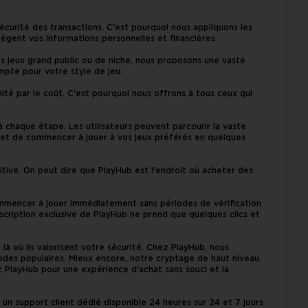
sécurité des transactions. C'est pourquoi nous appliquons les
ègent vos informations personnelles et financières.
les jeux grand public ou de niche, nous proposons une vaste
mpte pour votre style de jeu.
mité par le coût. C'est pourquoi nous offrons à tous ceux qui
 chaque étape. Les utilisateurs peuvent parcourir la vaste
déal et de commencer à jouer à vos jeux préférés en quelques
uitive. On peut dire que PlayHub est l'endroit où acheter des
mmencer à jouer immédiatement sans périodes de vérification
scription exclusive de PlayHub ne prend que quelques clics et
à où ils valorisent votre sécurité. Chez PlayHub, nous
des populaires. Mieux encore, notre cryptage de haut niveau
z PlayHub pour une expérience d'achat sans souci et la
 un support client dédié disponible 24 heures sur 24 et 7 jours