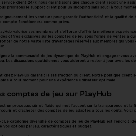
 service client 24/7, nous garantissons que chaque client reçoit une assis
ous priorisons le support client pour un shopping sans souci à tout mome
e soigneusement les vendeurs pour garantir l'authenticité et la qualité d
 le compte fonctionnera comme prévu.
PlayHub valorise ses membres et s'efforce d'offrir la meilleure expérienc
es offres exclusives sur les comptes de jeu sous forme de ventes à duré
profiter de notre vaste liste d'avantages réservés aux membres qui vou
ux.
gnez la communauté de jeu dynamique de PlayHub et engagez-vous avec 
u. Les discussions quotidiennes vous aideront à rester à jour avec les de
t chez PlayHub garantit la satisfaction du client. Notre politique client
rapide à tout moment pour une expérience utilisateur optimale.
s comptes de jeu sur PlayHub
t un processus sûr et fluide qui met l'accent sur la transparence et la fi
arcourir et d'acheter des comptes de jeu adaptés à tous les goûts. Voic
é : Le catalogue diversifié de comptes de jeu de PlayHub est l'endroit i
e vos options par jeu, caractéristiques et budget.