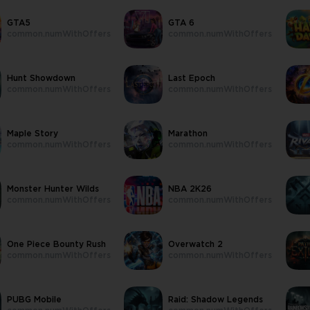
GTA5
GTA 6
common.numWithOffers
common.numWithOffers
Hunt Showdown
Last Epoch
common.numWithOffers
common.numWithOffers
Maple Story
Marathon
common.numWithOffers
common.numWithOffers
Monster Hunter Wilds
NBA 2K26
common.numWithOffers
common.numWithOffers
One Piece Bounty Rush
Overwatch 2
common.numWithOffers
common.numWithOffers
PUBG Mobile
Raid: Shadow Legends