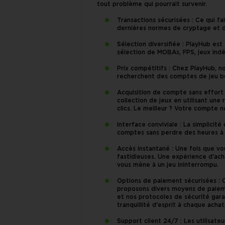
tout problème qui pourrait survenir.
Transactions sécurisées : Ce qui fa
dernières normes de cryptage et de
Sélection diversifiée : PlayHub est
sélection de MOBAs, FPS, jeux indé
Prix compétitifs : Chez PlayHub, no
recherchent des comptes de jeu bon
Acquisition de compte sans effort 
collection de jeux en utilisant une
clics. Le meilleur ? Votre compte 
Interface conviviale : La simplicit
comptes sans perdre des heures à a
Accès instantané : Une fois que v
fastidieuses. Une expérience d'ach
vous mène à un jeu ininterrompu.
Options de paiement sécurisées : O
proposons divers moyens de paieme
et nos protocoles de sécurité gara
tranquillité d'esprit à chaque achat
Support client 24/7 : Les utilisat