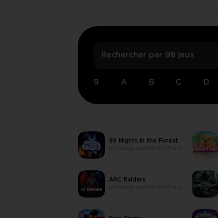
9
A
B
C
D
99 Nights in the Forest
common.numWithOffers
ARC Raiders
common.numWithOffers