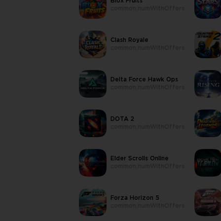
Blox Fruits
common.numWithOffers
Clash Royale
common.numWithOffers
Delta Force Hawk Ops
common.numWithOffers
DOTA 2
common.numWithOffers
Elder Scrolls Online
common.numWithOffers
Forza Horizon 5
common.numWithOffers