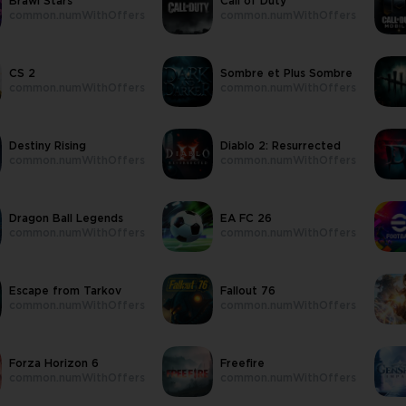
Brawl Stars
Call of Duty
common.numWithOffers
common.numWithOffers
CS 2
Sombre et Plus Sombre
common.numWithOffers
common.numWithOffers
Destiny Rising
Diablo 2: Resurrected
common.numWithOffers
common.numWithOffers
Dragon Ball Legends
EA FC 26
common.numWithOffers
common.numWithOffers
Escape from Tarkov
Fallout 76
common.numWithOffers
common.numWithOffers
Forza Horizon 6
Freefire
common.numWithOffers
common.numWithOffers