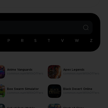
P
R
S
T
V
W
Z
Anime Vanguards
Apex Legends
common.numWithOffers
common.numWithOffers
Bee Swarm Simulator
Black Desert Online
common.numWithOffers
common.numWithOffers