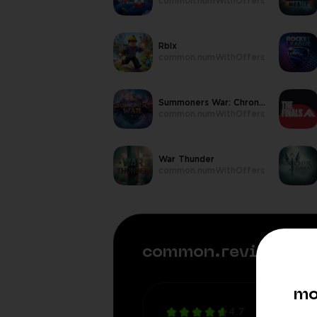
common.numWithOffers
Rblx
common.numWithOffers
Summoners War: Chronicles
common.numWithOffers
War Thunder
common.numWithOffers
common.reviews
mo
4.7
5
Aug 7, 2026