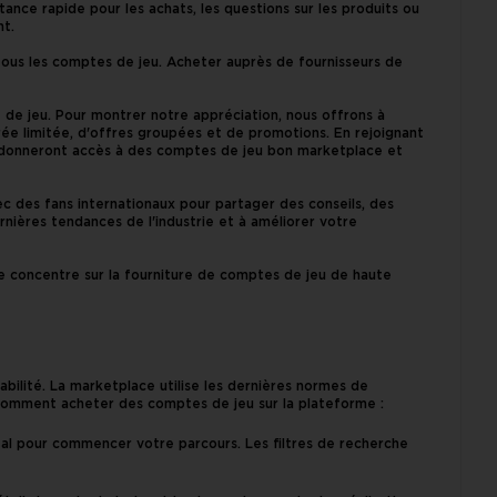
tance rapide pour les achats, les questions sur les produits ou
nt.
e tous les comptes de jeu. Acheter auprès de fournisseurs de
e de jeu. Pour montrer notre appréciation, nous offrons à
e limitée, d'offres groupées et de promotions. En rejoignant
s donneront accès à des comptes de jeu bon marketplace et
des fans internationaux pour partager des conseils, des
rnières tendances de l'industrie et à améliorer votre
 se concentre sur la fourniture de comptes de jeu de haute
abilité. La marketplace utilise les dernières normes de
i comment acheter des comptes de jeu sur la plateforme :
déal pour commencer votre parcours. Les filtres de recherche