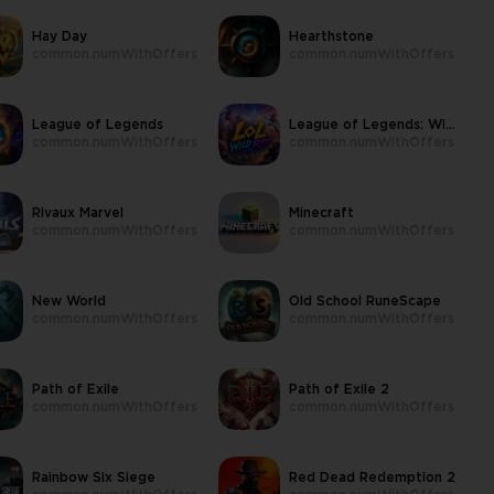
Hay Day
Hearthstone
common.numWithOffers
common.numWithOffers
League of Legends
League of Legends: Wild Rift
common.numWithOffers
common.numWithOffers
Rivaux Marvel
Minecraft
common.numWithOffers
common.numWithOffers
New World
Old School RuneScape
common.numWithOffers
common.numWithOffers
Path of Exile
Path of Exile 2
common.numWithOffers
common.numWithOffers
Rainbow Six Siege
Red Dead Redemption 2