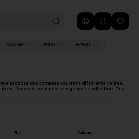
Coaching
60
Autres
483
Services
627
logue propose des comptes couvrant différents genres.
est l'endroit idéal pour élargir votre collection. Des
Rblx
Valorant