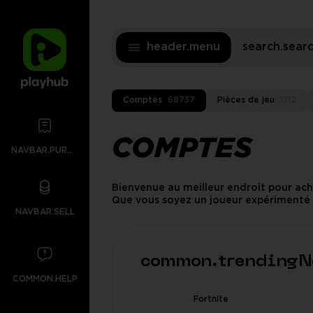
header.menu
search.sea
Comptes
68737
Pièces de jeu
1312
COMPTES
NAVBAR.PURCHASES
Bienvenue au meilleur endroit pour ach
Que vous soyez un joueur expérimenté o
NAVBAR.SELL
tireurs rapides aux jeux de rôle immersif
common.trending
COMMON.HELP
Fortnite