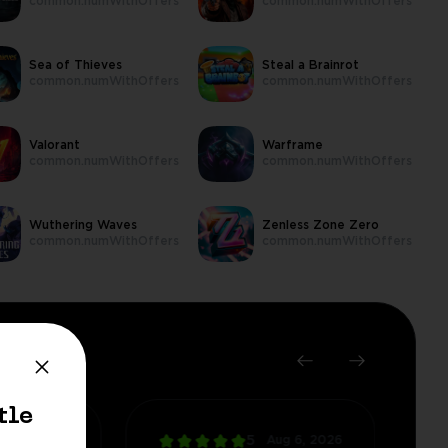
common.numWithOffers
common.numWithOffers
Sea of Thieves
Steal a Brainrot
common.numWithOffers
common.numWithOffers
Valorant
Warframe
common.numWithOffers
common.numWithOffers
Wuthering Waves
Zenless Zone Zero
common.numWithOffers
common.numWithOffers
tle
ug 6, 2026
5
Aug 6, 2026