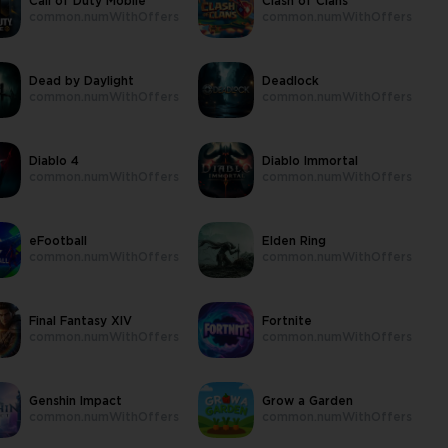
Call of Duty Mobile
Clash of Clans
common.numWithOffers
common.numWithOffers
Dead by Daylight
Deadlock
common.numWithOffers
common.numWithOffers
Diablo 4
Diablo Immortal
common.numWithOffers
common.numWithOffers
eFootball
Elden Ring
common.numWithOffers
common.numWithOffers
Final Fantasy XIV
Fortnite
common.numWithOffers
common.numWithOffers
Genshin Impact
Grow a Garden
common.numWithOffers
common.numWithOffers