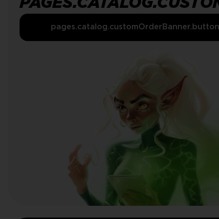
PAGES.CATALOG.CUSTO
pages.catalog.customOrderBanner.butto