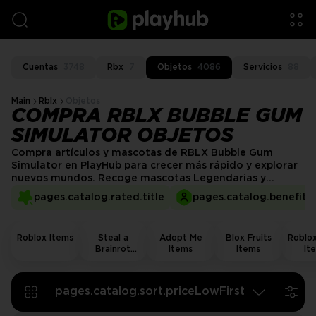
Cuentas
3748
Rbx
7
Objetos
4086
Servicios
88
Main
Rblx
Objetos
COMPRA RBLX BUBBLE GUM
SIMULATOR OBJETOS
Compra artículos y mascotas de RBLX Bubble Gum
Simulator en PlayHub para crecer más rápido y explorar
nuevos mundos. Recoge mascotas Legendarias y
Secretas, exclusivas de eventos y potenciadores útiles
pages.catalog.rated.title
pages.catalog.benefits.
para farmear moneda más rápido. Vendedores
verificados, entrega rápida y precios justos te permiten
construir el equipo que deseas sin esperar en RNG.
Roblox Items
Steal a
Adopt Me
Blox Fruits
Roblox
Brainrot
Items
Items
It
Items
pages.catalog.sort.priceLowFirst