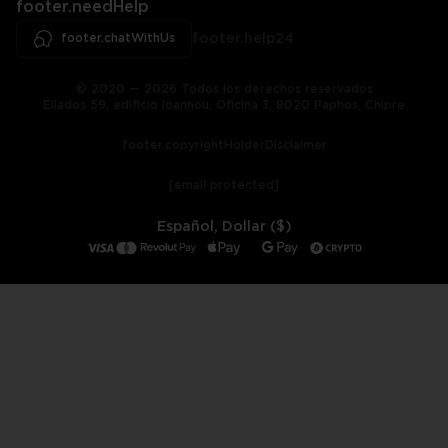
footer.needHelp
footer.chatWithUs
footer.help24
© 2020 — 2026 Todos los derechos reservados
Ellados 59, edificio Ioannou, Oficina 3, 8020 Paphos, Chipre
footer.copyrightHolderDisclaimer
[email protected]
Español, Dollar ($)