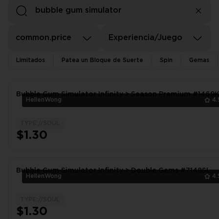
common.price
Experiencia/Juego
Limitados
Patea un Bloque de Suerte
Spin
Gemas
Bubble Gum Simulator Infinity > Season Premium #1469
HellenWong
4.
TYPE://SOUL
$1.30
Bubble Gum Simulator Infinity > Double Gems #7148SL
HellenWong
4.
TYPE://SOUL
$1.30