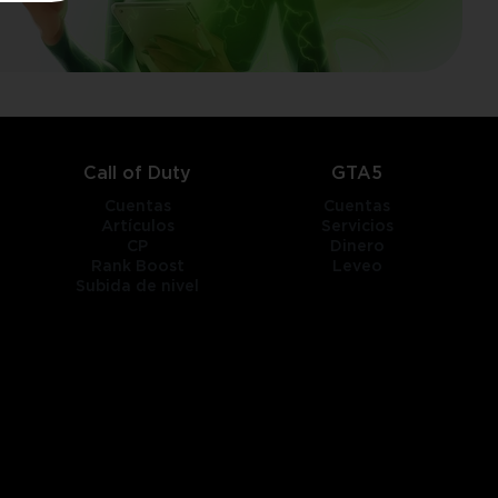
Call of Duty
GTA5
Cuentas
Cuentas
Artículos
Servicios
CP
Dinero
Rank Boost
Leveo
Subida de nivel