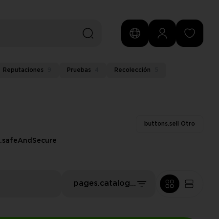
Reputaciones
9
Pruebas
4
Recolección
5
buttons.sell Otro
s.safeAndSecure
pages.catalog.sort.ourPics