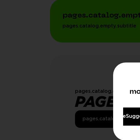
pages.catalog.empt
pages.catalog.empty.subtitle
mo
pages.catalog.customOrd
PAGES.
modals.languageSugge
pages.catalog.custom