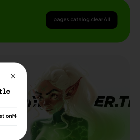
pages.catalog.clearAll
tle
ORDERBANNER.TI
stionModal.stayButton