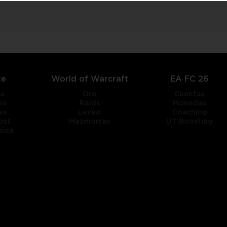
te
World of Warcraft
EA FC 26
as
Oro
Cuentas
os
Raids
Monedas
as
Leveo
Coaching
ost
Mazmorras
UT Boosting
pida
title