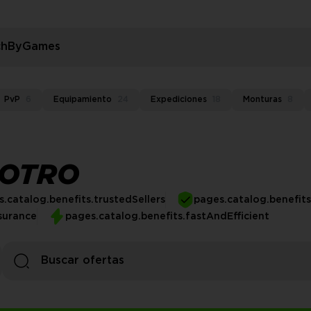
rchByGames
PvP
6
Equipamiento
24
Expediciones
18
Monturas
8
OTRO
.catalog.benefits.trustedSellers
pages.catalog.benefit
surance
pages.catalog.benefits.fastAndEfficient