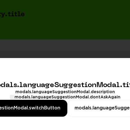
y.title
dals.languageSuggestionModal.ti
erBanner.description
CATALOG.CUSTOM
modals.languageSuggestionModal.description
modals.languageSuggestionModal.dontAskAgain
stionModal.switchButton
modals.languageSugge
OrderBanner.button