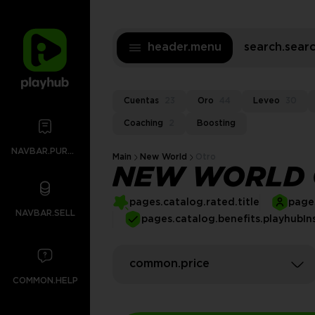
header.menu
search.sea
Cuentas
23
Oro
44
Leveo
30
Coaching
2
Boosting
NAVBAR.PURCHASES
Main
New World
Otro
NEW WORLD 
pages.catalog.rated.title
pages
NAVBAR.SELL
pages.catalog.benefits.playhubIn
common.price
COMMON.HELP