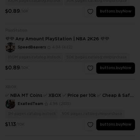
100M
pages.catalog.instock
50K
pages.catalog.minpurchase
$0.89
/10K
buttons.buyNow
PlayStation
💜💜 Any Amount PlayStation | NBA 2K26 💜💜
SpeedBeavers
4.94
(422)
100M
pages.catalog.instock
50K
pages.catalog.minpurchase
$0.89
/10K
buttons.buyNow
XBOX
✅ NBA MT Coins ✅ XBOX ✅ Price per 10k ✅ Cheap & Safe
✅
ExaltedTeam
4.96
(2815)
3M
pages.catalog.instock
50K
pages.catalog.minpurchase
$1.13
/10K
buttons.buyNow