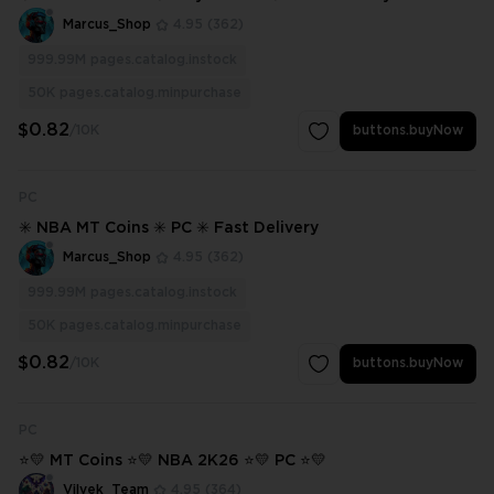
Marcus_Shop
4.95
(362)
999.99M
pages.catalog.instock
50K
pages.catalog.minpurchase
$0.82
/10K
buttons.buyNow
PC
✳️ NBA MT Coins ✳️ PC ✳️ Fast Delivery
Marcus_Shop
4.95
(362)
999.99M
pages.catalog.instock
50K
pages.catalog.minpurchase
$0.82
/10K
buttons.buyNow
PC
⭐💛 MT Coins ⭐💛 NBA 2K26 ⭐💛 PC ⭐💛
Vilvek_Team
4.95
(364)