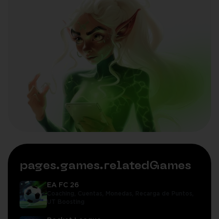
pages.games.relatedGames
EA FC 26
Coaching,
Cuentas,
Monedas,
Recarga de Puntos,
UT Boosting