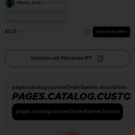
Marcus_Shop
4.95
(362)
999.99M
pages.catalog.instock
50K
pages.catalog.minpurchase
$1.27
/10K
buttons.buyNow
buttons.sell Monedas MT
pages.catalog.customOrderBanner.description
PAGES.CATALOG.CUSTO
pages.catalog.customOrderBanner.button