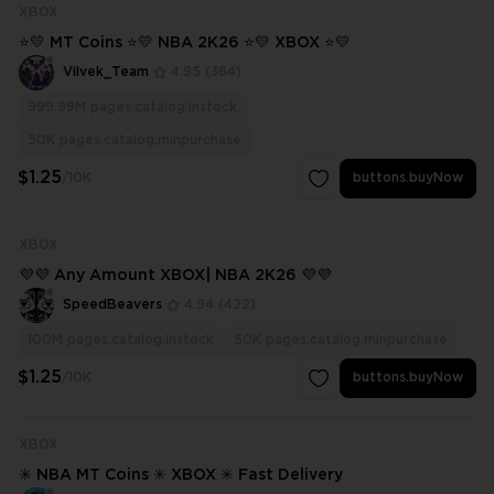
XBOX
⭐💛 MT Coins ⭐💛 NBA 2K26 ⭐💛 XBOX ⭐💛
Vilvek_Team
4.95
(364)
999.99M
pages.catalog.instock
50K
pages.catalog.minpurchase
$1.25
/10K
buttons.buyNow
XBOX
💜💜 Any Amount XBOX| NBA 2K26 💜💜
SpeedBeavers
4.94
(422)
100M
pages.catalog.instock
50K
pages.catalog.minpurchase
$1.25
/10K
buttons.buyNow
XBOX
✳️ NBA MT Coins ✳️ XBOX ✳️ Fast Delivery