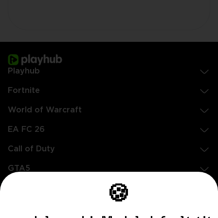
Playhub
Fortnite
World of Warcraft
EA FC 26
Call of Duty
GTA5
Legal
🍪
EN
DE
FR
ES
footer.needHelp