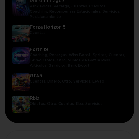
Rocket League
Rank Boost,
Recarga,
Cuentas,
Créditos,
Coaching,
Recompensas Estacionales,
Servicios,
Posicionamiento
Forza Horizon 5
Cuentas
Fortnite
Coaching,
Recargas,
Wins Boost,
Sprites,
Cuentas,
Leveo rápida,
Otro,
Subida de Battle Pass,
Artículos,
Servicios,
Rank Boost
GTA5
Cuentas,
Dinero,
Otro,
Servicios,
Leveo
Rblx
Objetos,
Otro,
Cuentas,
Rbx,
Servicios