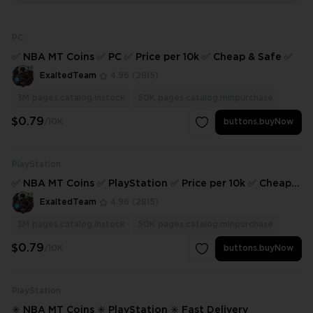
PC
✅ NBA MT Coins ✅ PC ✅ Price per 10k ✅ Cheap & Safe ✅
ExaltedTeam
4.96
(2815)
3M
pages.catalog.instock
50K
pages.catalog.minpurchase
$0.79
/10K
buttons.buyNow
PlayStation
✅ NBA MT Coins ✅ PlayStation ✅ Price per 10k ✅ Cheap &
Safe ✅
ExaltedTeam
4.96
(2815)
3M
pages.catalog.instock
50K
pages.catalog.minpurchase
$0.79
/10K
buttons.buyNow
PlayStation
✳️ NBA MT Coins ✳️ PlayStation ✳️ Fast Delivery