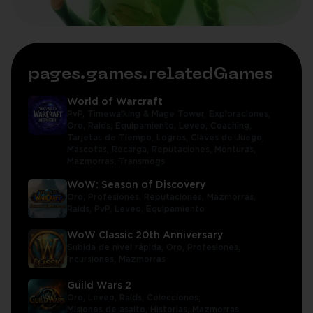
pages.games.relatedGames
World of Warcraft
PvP,
Timewalking & Mage Tower,
Exploraciones,
Oro,
Raids,
Equipamiento,
Leveo,
Coaching,
Tarjetas de Tiempo,
Logros,
Claves de Juego,
Mascotas,
Recarga,
Reputaciones,
Monturas,
Mazmorras,
Transmogs
WoW: Season of Discovery
Oro,
Profesiones,
Reputaciones,
Mazmorras,
Raids,
PvP,
Leveo,
Equipamiento
WoW Classic 20th Anniversary
Subida de nivel rápida,
Oro,
Profesiones,
Incursiones,
Mazmorras
Guild Wars 2
Oro,
Leveo,
Raids,
Colecciones,
Misiones de asalto,
Historias,
Mazmorras,