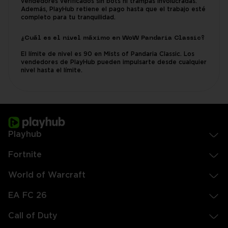
vendedores verificados sin bots ni trampas involucradas.
Además, PlayHub retiene el pago hasta que el trabajo esté
completo para tu tranquilidad.
¿Cuál es el nivel máximo en WoW Pandaria Classic?
El límite de nivel es 90 en Mists of Pandaria Classic. Los
vendedores de PlayHub pueden impulsarte desde cualquier
nivel hasta el límite.
Playhub
Fortnite
World of Warcraft
EA FC 26
Call of Duty