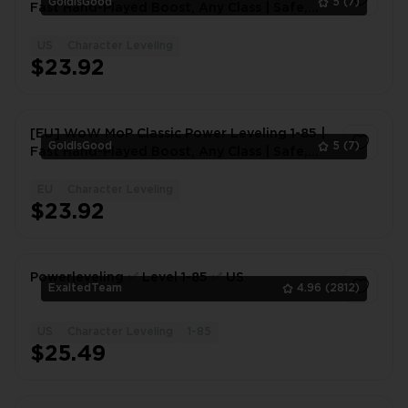
GoldIsGood
5
(7)
Fast Hand-Played Boost, Any Class | Safe,
hand-played
US
Character Leveling
1
$23.92
[EU] WoW MoP Classic Power Leveling 1-85 |
GoldIsGood
5
(7)
Fast Hand-Played Boost, Any Class | Safe,
hand-played
EU
Character Leveling
1
$23.92
Powerleveling ✅ Level 1-85 ✅ US
ExaltedTeam
4.96
(2812)
US
Character Leveling
1-85
1
$25.49