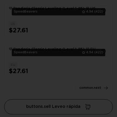
💜 Pandaria Classic Leveling (Level 1-85) 💜 US
SpeedBeavers
4.94
(422)
US
1
$27.61
💜 Pandaria Classic Leveling (Level 1-85) 💜 EU
SpeedBeavers
4.94
(422)
EU
1
$27.61
common.next
buttons.sell Leveo rápida