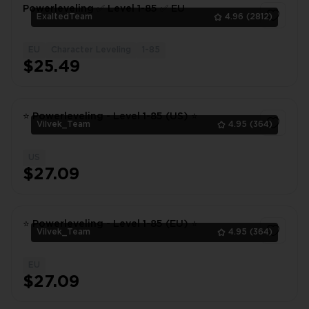
Powerleveling ✅ Level 1-85 ✅ EU
ExaltedTeam
4.96
(2812)
EU
Character Leveling
1-85
1
$25.49
⭐ Powerleveling - Level 1-85 (US) ⭐
Vilvek_Team
4.95
(364)
US
1
$27.09
⭐ Powerleveling - Level 1-85 (EU) ⭐
Vilvek_Team
4.95
(364)
EU
1
$27.09