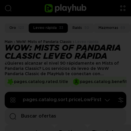
Oro
123
Leveo rápida
33
Raids
50
Mazmorras
69
Main
WoW: Mists of Pandaria Classic
Leveo rápida
WOW: MISTS OF PANDARIA
CLASSIC LEVEO RÁPIDA
¿Quieres alcanzar el nivel 90 rápidamente en Mists of
Pandaria Classic? Los servicios de leveo de WoW
Pandaria Classic de PlayHub te conectan con
potenciadores experimentados y verificados que se
pages.catalog.rated.title
pages.catalog.benefits.
encargan del trabajo duro mientras tú te concentras en
la diversión. Ya sea que estés comenzando, cambiando
a una nueva clase o preparándote para el final del juego,
pages.catalog.sort.priceLowFirst
nuestros vendedores hacen que la leveo sea fluida,
rápida y completamente libre de estrés.