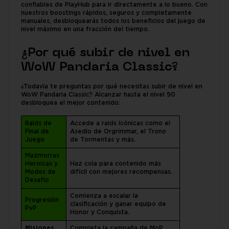
confiables de PlayHub para ir directamente a lo bueno. Con
nuestros boostings rápidos, seguros y completamente
manuales, desbloquearás todos los beneficios del juego de
nivel máximo en una fracción del tiempo.
¿Por qué subir de nivel en
WoW Pandaria Classic?
¿Todavía te preguntas por qué necesitas subir de nivel en
WoW Pandaria Classic? Alcanzar hasta el nivel 90
desbloquea el mejor contenido:
Raids de
Accede a raids icónicas como el
Final de
Asedio de Orgrimmar, el Trono
Juego
de Tormentas y más.
Mazmorras
Heroicas y
Haz cola para contenido más
Modos de
difícil con mejores recompensas.
Desafío
Comienza a escalar la
Progresión
clasificación y ganar equipo de
PvP
Honor y Conquista.
Misiones
Completa la campaña de MoP,