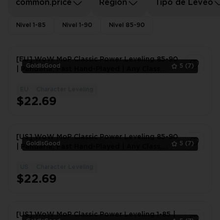
common.price
Región
Tipo de Leveo
Nivel 1-85
Nivel 1-90
Nivel 85-90
[EU] WoW MoP Classic Power Leveling 85-90
GoldIsGood
5
(7)
| Pandaria, Fast Hand-Played | Any Class,
Safe
EU
Character Leveling
1
$22.69
[US] WoW MoP Classic Power Leveling 85-90
GoldIsGood
5
(7)
| Pandaria, Fast Hand-Played | Any Class,
Safe
US
Character Leveling
1
$22.69
[US] WoW MoP Classic Power Leveling 1-85 |