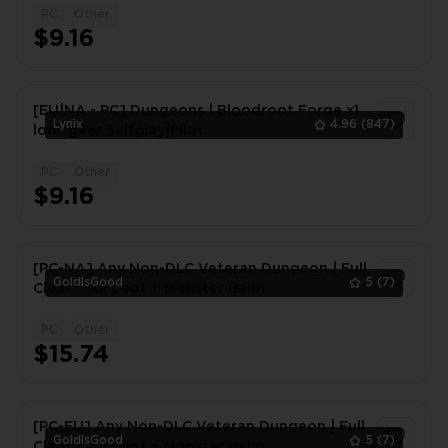
PC
Other
1
$9.16
[EU|NA - PC] Dungeons | Bloodroot Forge x1
Lynix
4.96
(847)
loot gear Selfplay|Pilot
PC
Other
1
$9.16
[PC-NA] Any Non-DLC Veteran Dungeon | Full
GoldIsGood
5
(7)
Clear + All Loot + Monster Helm
PC
Other
1
$15.74
[PC-EU] Any Non-DLC Veteran Dungeon | Full
GoldIsGood
5
(7)
Clear + All Loot + Monster Helm