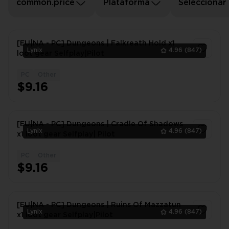
common.price
Plataforma
Seleccionar
[EU|NA - PC] Dungeons | Falkreath Hold x1
Lynix
4.96
(847)
loot gear Selfplay|Pilot
PC
Other
1
$9.16
[EU|NA - PC] Dungeons | Cradle Of Shadows
Lynix
4.96
(847)
x1 loot gear Selfplay| Pilot
PC
Other
1
$9.16
[EU|NA - PC] Dungeons | Ruins Of Mazzatun
Lynix
4.96
(847)
x1 loot gear Selfplay|Pilot