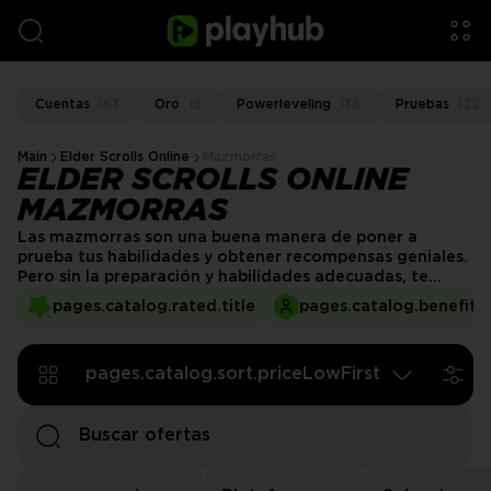
Cuentas
163
Oro
19
Powerleveling
135
Pruebas
122
Main
Elder Scrolls Online
Mazmorras
ELDER SCROLLS ONLINE
MAZMORRAS
Las mazmorras son una buena manera de poner a
prueba tus habilidades y obtener recompensas geniales.
Pero sin la preparación y habilidades adecuadas, te
espera un momento difícil. Contrata a un profesional
pages.catalog.rated.title
pages.catalog.benefits.
para que te lleve a través de cualquier encuentro con un
servicio de mazmorras de ESO en PlayHub.
pages.catalog.sort.priceLowFirst