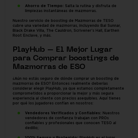
Ahorro de Tiempo:
Salta la rutina y disfruta de
limpiezas instantáneas de mazmorras.
Nuestro servicio de boosting de Mazmorras de TESO
cubre una variedad de mazmorras, incluyendo Bal Sunnar,
Black Drake Villa, The Cauldron, Scrivener’s Hall, Earthen
Root Enclave, y más.
PlayHub – El Mejor Lugar
para Comprar boostings de
Mazmorras de ESO
¿Aún no estás seguro de dónde comprar un boosting de
mazmorras de ESO? Entonces realmente deberías
considerar elegir PlayHub, ya que estamos completamente
comprometidos a proporcionar la mejor y más segura
experiencia al cliente con precios asequibles. Aquí tienes
por qué los jugadores confían en nosotros:
Vendedores Verificados y Confiables:
Nuestros
vendedores de confianza trabajan con PROs
confiables y profesionales que conocen TESO al
dedillo;
100% Seguro y Protegido:
PlayHub es el lugar