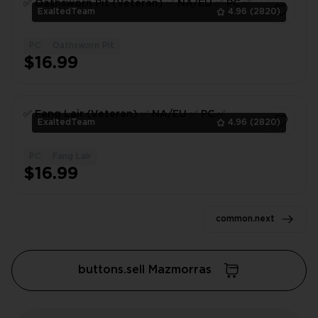
✅ Oathsworn Pit (Veteran) ✅ NA/EU ✅ PC ✅
ExaltedTeam
4.96
(2820)
PC
Oathsworn Pit
1
$16.99
✅ Fang Lair (Veteran) ✅ NA/EU ✅ PC ✅
ExaltedTeam
4.96
(2820)
PC
Fang Lair
1
$16.99
common.next
buttons.sell Mazmorras