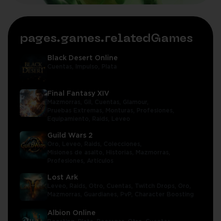
pages.games.relatedGames
Black Desert Online
Cuentas,
Impulso,
Plata
Final Fantasy XIV
Mazmorras,
Gil,
Cuentas,
Glamour,
Pruebas Extremas,
Monturas,
Profesiones,
Equipamiento,
Raids,
Leveo
Guild Wars 2
Oro,
Leveo,
Raids,
Colecciones,
Misiones de asalto,
Historias,
Mazmorras,
Profesiones,
Artículos
Lost Ark
Leveo,
Raids,
Otro,
Cuentas,
Twitch Drops,
Oro,
Mazmorras,
Guardianes,
PvP,
Character Boosting
Albion Online