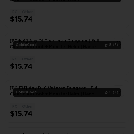
PC
Other
1
$15.74
[PC-NA] Any DLC Veteran Dungeon | Full
GoldIsGood
5
(7)
Clear + All Loot + Monster Helm | Hand-
Played, Safe & Fast
PC
Other
1
$15.74
[PC-EU] Any DLC Veteran Dungeon | Full
GoldIsGood
5
(7)
Clear + All Loot + Monster Helm | Hand-
Played, Safe & Fast
PC
Other
1
$15.74