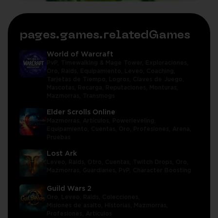
pages.games.relatedGames
World of Warcraft
PvP,
Timewalking & Mage Tower,
Exploraciones,
Oro,
Raids,
Equipamiento,
Leveo,
Coaching,
Tarjetas de Tiempo,
Logros,
Claves de Juego,
Mascotas,
Recarga,
Reputaciones,
Monturas,
Mazmorras,
Transmogs
Elder Scrolls Online
Mazmorras,
Artículos,
Powerleveling,
Equipamiento,
Cuentas,
Oro,
Profesiones,
Arena,
Pruebas
Lost Ark
Leveo,
Raids,
Otro,
Cuentas,
Twitch Drops,
Oro,
Mazmorras,
Guardianes,
PvP,
Character Boosting
Guild Wars 2
Oro,
Leveo,
Raids,
Colecciones,
Misiones de asalto,
Historias,
Mazmorras,
Profesiones,
Artículos