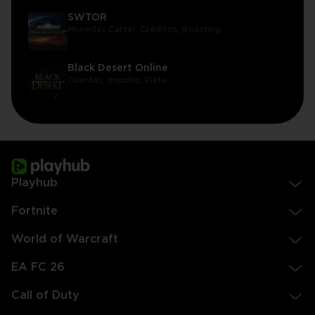
SWTOR
Monedas Cartel,
Créditos,
Boosting
Black Desert Online
Cuentas,
Impulso,
Plata
Playhub
Fortnite
World of Warcraft
EA FC 26
Call of Duty