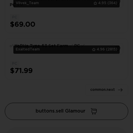
Vilvek_Team
4.95
(364)
PC ⭐💛
PC
1
$69.00
✅ YoRHa Type-53 Set Farm ✅ PC ✅
ExaltedTeam
4.96
(2815)
PC
1
$71.99
common.next
buttons.sell Glamour