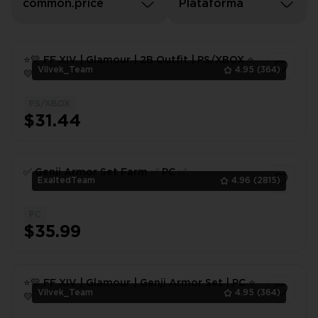
common.price
Plataforma
⭐💛 FF XIV | Glamour | 2B Outfit | PS/XBOX ⭐
Vilvek_Team
4.95
(364)
💛
PS/XBOX
1
$31.44
✅ Genji Armor Set Farm ✅ PC ✅
ExaltedTeam
4.96
(2815)
PC
1
$35.99
⭐💛 FF XIV | Glamour | Genji Armor Set | PC ⭐
Vilvek_Team
4.95
(364)
💛