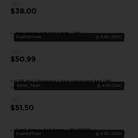
PC
1
$38.00
✅ Any Vanguard Set Farm ✅ PC ✅
ExaltedTeam
4.96
(2815)
PC
1
$50.99
⭐💛 FF XIV | Glamour | Any Vanguard Set | PC
Vilvek_Team
4.95
(364)
⭐💛
PC
1
$51.50
✅ Genji Armor Set Farm ✅ PS/XBOX ✅
ExaltedTeam
4.96
(2815)