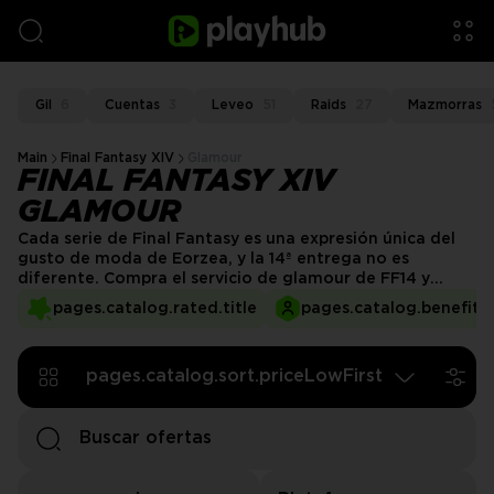
Gil
6
Cuentas
3
Leveo
51
Raids
27
Mazmorras
Main
Final Fantasy XIV
Glamour
FINAL FANTASY XIV
GLAMOUR
Cada serie de Final Fantasy es una expresión única del
gusto de moda de Eorzea, y la 14ª entrega no es
diferente. Compra el servicio de glamour de FF14 y
personaliza tu personaje sin el aburrido grind y desafíos.
pages.catalog.rated.title
pages.catalog.benefits.
¡Consigue los conjuntos y armas a medida y destaca con
looks que realmente posees!
pages.catalog.sort.priceLowFirst