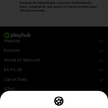
Recarga de Pubg Mobile a precios relativamente
bajos, asegurando que gastes lo menos posible para
obtener moneda.
Playhub
Fortnite
World of Warcraft
EA FC 26
Call of Duty
GTA5
Legal
🍪
EN
DE
FR
ES