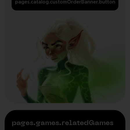
pages.catalog.customOrderBanner.button
pages.games.relatedGames