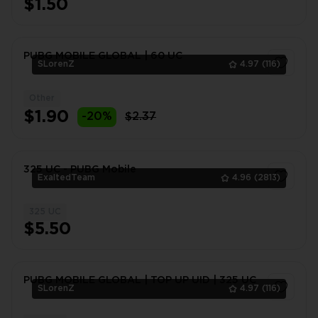
$1.50
PUBG MOBILE GLOBAL | 60 UC
SLorenZ
4.97
(116)
Other
1
$1.90
-20%
$2.37
325 UC - PUBG Mobile
ExaltedTeam
4.96
(2813)
325 UC
1
$5.50
PUBG MOBILE GLOBAL | TOP UP UID | 325 UC
SLorenZ
4.97
(116)