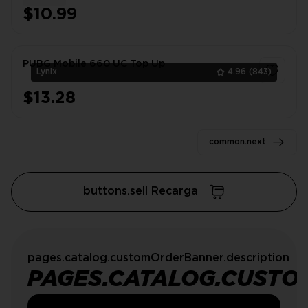
$10.99
PUBG Mobile 660 UC Top Up
Lynix
4.96
(843)
$13.28
1
common.next
buttons.sell Recarga
pages.catalog.customOrderBanner.description
PAGES.CATALOG.CUSTO