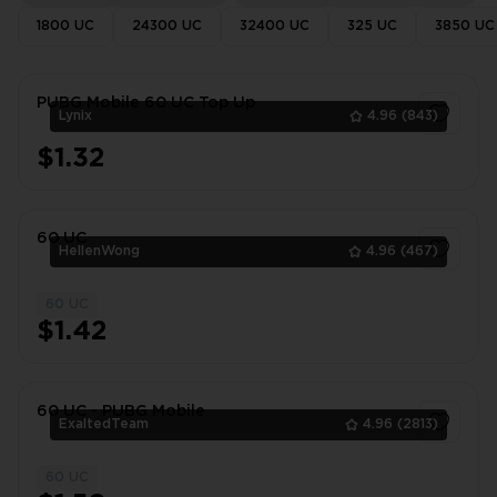
1800 UC
24300 UC
32400 UC
325 UC
3850 UC
PUBG Mobile 60 UC Top Up
Lynix
4.96
(843)
$1.32
1
60 UC
HellenWong
4.96
(467)
60 UC
1
$1.42
60 UC - PUBG Mobile
ExaltedTeam
4.96
(2813)
60 UC
1