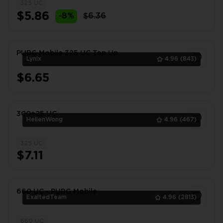
325 UC
1
$5.86
-8%
$6.36
PUBG Mobile 325 UC Top Up
Lynix
4.96
(843)
$6.65
1
300+25 UC
HellenWong
4.96
(467)
325 UC
1
$7.11
660 UC - PUBG Mobile
ExaltedTeam
4.96
(2813)
660 UC
1