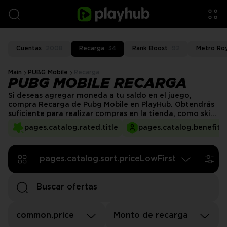
Cuentas
2008
Recarga
34
Rank Boost
92
Metro Ro
Main
PUBG Mobile
Recarga
PUBG MOBILE RECARGA
Si deseas agregar moneda a tu saldo en el juego,
compra Recarga de Pubg Mobile en PlayHub. Obtendrás
suficiente para realizar compras en la tienda, como skins
de armas, trajes de personajes y otras mejoras
pages.catalog.rated.title
pages.catalog.benefits.
cosméticas.
pages.catalog.sort.priceLowFirst
common.price
Monto de recarga