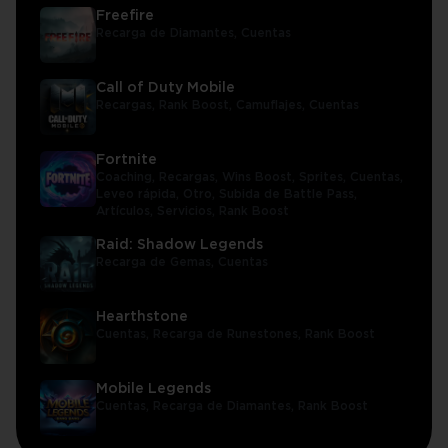
Freefire
Recarga de Diamantes,
Cuentas
Call of Duty Mobile
Recargas,
Rank Boost,
Camuflajes,
Cuentas
Fortnite
Coaching,
Recargas,
Wins Boost,
Sprites,
Cuentas,
Leveo rápida,
Otro,
Subida de Battle Pass,
Artículos,
Servicios,
Rank Boost
Raid: Shadow Legends
Recarga de Gemas,
Cuentas
Hearthstone
Cuentas,
Recarga de Runestones,
Rank Boost
Mobile Legends
Cuentas,
Recarga de Diamantes,
Rank Boost