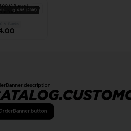
ription)
500 V-Bucks |
ExaltedTeam
4.96
(2816)
Platform ✅
0 V-Bucks
1
4.00
erBanner.description
CATALOG.CUSTOM
OrderBanner.button