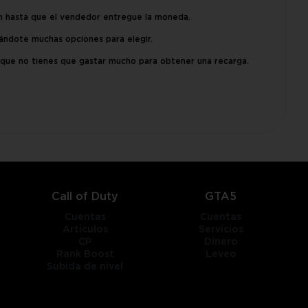
ón hasta que el vendedor entregue la moneda.
ándote muchas opciones para elegir.
 que no tienes que gastar mucho para obtener una recarga.
Call of Duty
GTA5
Cuentas
Cuentas
Artículos
Servicios
CP
Dinero
Rank Boost
Leveo
Subida de nivel