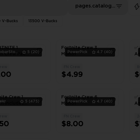
pages.catalog.sort.priceLowFirst
 V-Bucks
13500 V-Bucks
TNITE 1
Fortnite Crew 3
✅ 
MaxbarStore
5
(20)
PowerPick
4.7
(40)
h Crew Pack
Month
An
cription
Crew
FN Crew
8
1
1
.00
$4.99
$
ite Crew 1
Fortnite Crew 6
✅ 
ekr
5
(475)
PowerPick
4.7
(40)
h includes
Month
An
es+Exclusive
Crew
FN Crew
2
1
1
hly
.50
$8.00
$
+1000 Vbucks
d