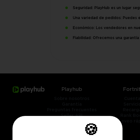
Seguridad: PlayHub es un lugar se
Una variedad de pedidos: Puedes e
Económico: Los vendedores en nues
Fiabilidad: Ofrecemos una garantí
Playhub
Fortni
Sobre nosotros
Cuent
Garantía
Servici
Preguntas frecuentes
Recarg
Seller API
Rank Bo
Contáctenos
Leveo rá
🍪
Géneros