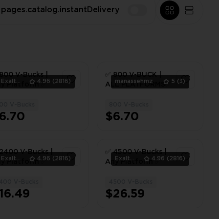
pages.catalog.instantDelivery
800 V-Bucks |
✅ 800 V-BUCK |
ExaltedTeam
4.96
(2816)
manassehmz
5
(3)
y Platform ✅
ALL PLATFORMS✅
00 V-Bucks
800 V-Bucks
1
1
6.70
$6.70
2400 V-Bucks |
✅ 4500 V-Bucks |
ExaltedTeam
4.96
(2816)
ExaltedTeam
4.96
(2816)
y Platform ✅
Any Platform ✅
400 V-Bucks
4500 V-Bucks
1
1
16.49
$26.59