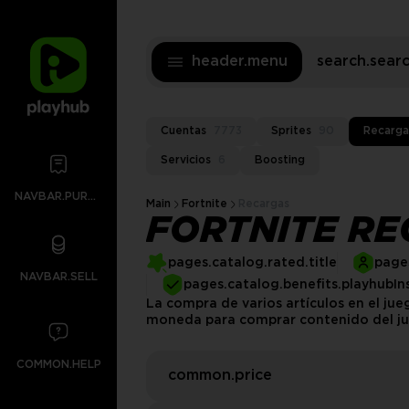
header.menu
search.sea
Cuentas
7773
Sprites
90
Recarga
Servicios
6
Boosting
NAVBAR.PURCHASES
Main
Fortnite
Recargas
FORTNITE R
pages.catalog.rated.title
pages
NAVBAR.SELL
pages.catalog.benefits.playhubIn
La compra de varios artículos en el ju
moneda para comprar contenido del jue
COMMON.HELP
common.price