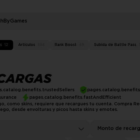
rchByGames
s
12
Artículos
394
Rank Boost
49
Subida de Battle Pass
ECARGAS
.catalog.benefits.trustedSellers
pages.catalog.benefit
surance
pages.catalog.benefits.fastAndEfficient
ego, como skins, requiere que recargues tu cuenta. Compra Rec
go, desde envolturas y picos hasta skins y emotes.
Monto de recar