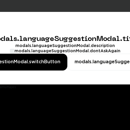
dals.languageSuggestionModal.ti
tedGames
modals.languageSuggestionModal.description
modals.languageSuggestionModal.dontAskAgain
all of Duty
PUBG Mobile
Rblx
stionModal.switchButton
modals.languageSugge
oaching,
Recarga,
Objetos,
Otro,
ubida de nivel,
Metro Royale,
Cuentas,
Rbx,
uentas,
CP,
Otro,
Servicios
ank Boost,
Rank Boost,
rtículos,
Otro,
Cuentas
amuflajes