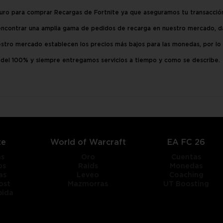
guro para comprar Recargas de Fortnite ya que aseguramos tu transacci
ncontrar una amplia gama de pedidos de recarga en nuestro mercado, d
tro mercado establecen los precios más bajos para las monedas, por lo
a del 100% y siempre entregamos servicios a tiempo y como se describe.
te
World of Warcraft
EA FC 26
as
Oro
Cuentas
os
Raids
Monedas
as
Leveo
Coaching
ost
Mazmorras
UT Boosting
pida