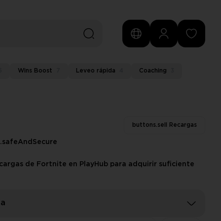
5
Wins Boost
7
Leveo rápida
4
Coaching
3
buttons.sell Recargas
s.safeAndSecure
argas de Fortnite en PlayHub para adquirir suficiente
ga