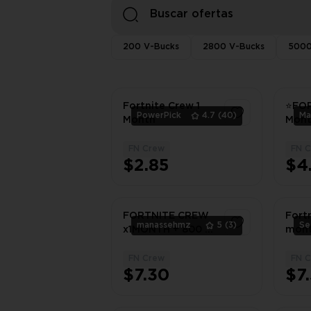
200 V-Bucks
2800 V-Bucks
5000
Fortnite Crew 1
⭐FOR
PowerPick
4.7
(40)
Month
Mont
Subs
FN Crew
FN 
1
$2.85
$4
FORTNITE CREW
Fortn
manassehmz
5
(3)
Se
x1MONTH + 800 V-
mont
BUCKS
All
Pass
FN Crew
FN 
1
Mont
$7.30
$7
Skin
(Rea