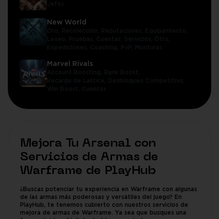
Jefes
New World
Oro,
Recolección,
Reputaciones,
Equipamiento,
Leveo,
Pruebas,
Cuentas,
Servicios,
Otro,
Expediciones,
Coaching,
PvP,
Monturas
Marvel Rivals
Account Boosting,
Rank Boost,
Recarga de Lattice,
Desbloqueo Competitivo,
Win Boost,
Cuentas
Mejora Tu Arsenal con
Servicios de Armas de
Warframe de PlayHub
¿Buscas potenciar tu experiencia en Warframe con algunas
de las armas más poderosas y versátiles del juego? En
PlayHub, te tenemos cubierto con nuestros servicios de
mejora de armas de Warframe. Ya sea que busques una