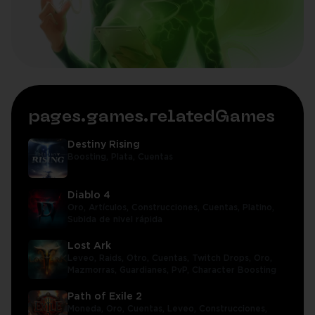
pages.games.relatedGames
Destiny Rising
Boosting,
Plata,
Cuentas
Diablo 4
Oro,
Artículos,
Construcciones,
Cuentas,
Platino,
Subida de nivel rápida
Lost Ark
Leveo,
Raids,
Otro,
Cuentas,
Twitch Drops,
Oro,
Mazmorras,
Guardianes,
PvP,
Character Boosting
Path of Exile 2
Moneda,
Oro,
Cuentas,
Leveo,
Construcciones,