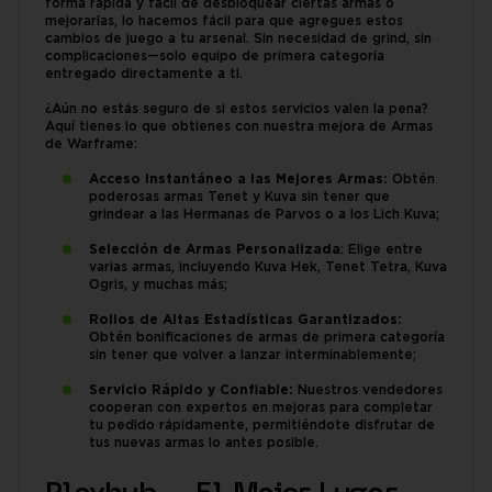
forma rápida y fácil de desbloquear ciertas armas o
mejorarlas, lo hacemos fácil para que agregues estos
cambios de juego a tu arsenal. Sin necesidad de grind, sin
complicaciones—solo equipo de primera categoría
entregado directamente a ti.
¿Aún no estás seguro de si estos servicios valen la pena?
Aquí tienes lo que obtienes con nuestra mejora de Armas
de Warframe:
Acceso Instantáneo a las Mejores Armas:
Obtén
poderosas armas Tenet y Kuva sin tener que
grindear a las Hermanas de Parvos o a los Lich Kuva;
Selección de Armas Personalizada
: Elige entre
varias armas, incluyendo Kuva Hek, Tenet Tetra, Kuva
Ogris, y muchas más;
Rollos de Altas Estadísticas Garantizados:
Obtén bonificaciones de armas de primera categoría
sin tener que volver a lanzar interminablemente;
Servicio Rápido y Confiable:
Nuestros vendedores
cooperan con expertos en mejoras para completar
tu pedido rápidamente, permitiéndote disfrutar de
tus nuevas armas lo antes posible.