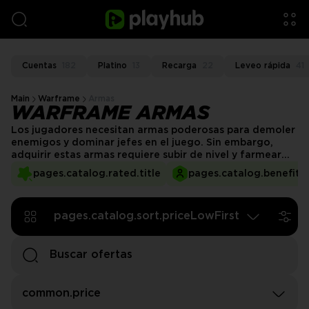
Cuentas
182
Platino
13
Recarga
22
Leveo rápida
41
Main
Warframe
Armas
WARFRAME ARMAS
Los jugadores necesitan armas poderosas para demoler
enemigos y dominar jefes en el juego. Sin embargo,
adquirir estas armas requiere subir de nivel y farmear
recursos, lo que lleva tiempo. Puedes pedir un servicio
pages.catalog.rated.title
pages.catalog.benefits.
de armas de Warframe en PlayHub para adquirir equipo
de alto nivel de inmediato.
pages.catalog.sort.priceLowFirst
common.price