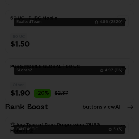
60 UC - PUBG Mobile
ExaltedTeam
4.96
(2820)
60 UC
1
$1.50
PUBG MOBILE GLOBAL | 60 UC
SLorenZ
4.97
(116)
Other
1
$1.90
-20%
$2.37
Rank Boost
buttons.viewAll
🏆 Any Type of Rank Progression [PUBG
F4NT4STIC
5
(5)
Mobile] 🏆