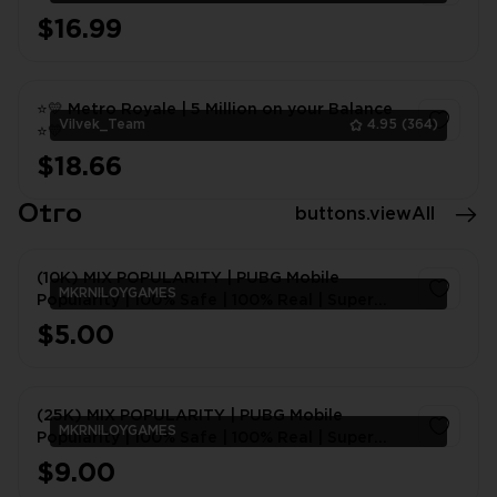
$16.99
1
⭐💛 Metro Royale | 5 Million on your Balance
Vilvek_Team
4.95
(364)
⭐💛
$18.66
1
Otro
buttons.viewAll
(10K) MIX POPULARITY | PUBG Mobile
MKRNILOYGAMES
Popularity | 100% Safe | 100% Real | Super
Fast Delivery
$5.00
1
(25K) MIX POPULARITY | PUBG Mobile
MKRNILOYGAMES
Popularity | 100% Safe | 100% Real | Super
Fast Delivery
$9.00
1