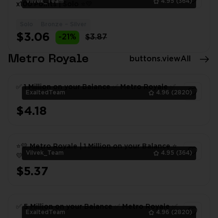
Vilvek_Team
4.95
(364)
x100 Points | Solo ⭐💛
Solo
Bronze – Silver
1
$3.06
-21%
$3.87
Metro Royale
buttons.viewAll
✅ 1 Million on your Balance ✅ Metro Royale ✅
ExaltedTeam
4.96
(2820)
$4.18
1
⭐💛 Metro Royale | 1 Million on your Balance ⭐
Vilvek_Team
4.95
(364)
💛
$5.37
1
✅ 5 Million on your Balance ✅ Metro Royale ✅
ExaltedTeam
4.96
(2820)