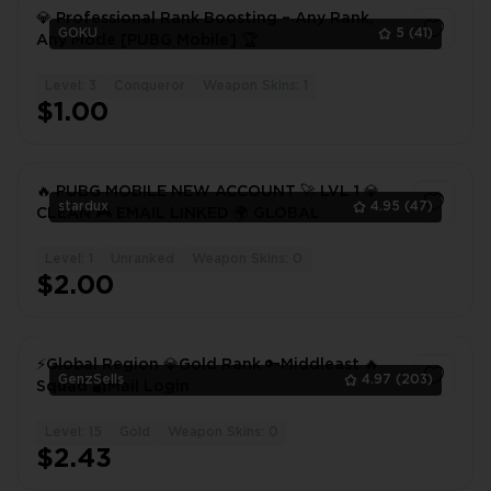
💎 Professional Rank Boosting – Any Rank,
GOKU
5
(41)
Any Mode [PUBG Mobile] 🏆
Level: 3
Conqueror
Weapon Skins: 1
1
$1.00
🔥 PUBG MOBILE NEW ACCOUNT 🚀 LVL 1 💎
stardux
4.95
(47)
CLEAN 🎮 EMAIL LINKED 🌍 GLOBAL
Level: 1
Unranked
Weapon Skins: 0
1
$2.00
⚡Global Region 💎Gold Rank 🔑Middleast 🔥
GenzSells
4.97
(203)
Squad 🔐Mail Login
Level: 15
Gold
Weapon Skins: 0
1
$2.43