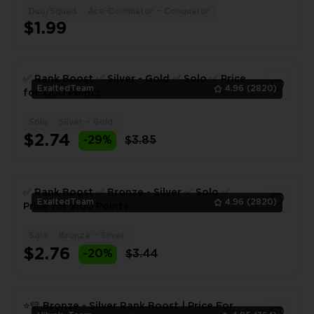
Duo/Squad
Ace-Dominator – Conqueror
1
$1.99
✅ Rank Boost ✅ Silver - Gold ✅ Solo ✅ Price
ExaltedTeam
4.96
(2820)
for x100 Points ✅
Solo
Silver – Gold
1
$2.74
-29%
$3.85
✅ Rank Boost ✅ Bronze - Silver ✅ Solo ✅
ExaltedTeam
4.96
(2820)
Price for x100 Points ✅
Solo
Bronze – Silver
1
$2.76
-20%
$3.44
⭐💛 Bronze - Silver Rank Boost | Price For