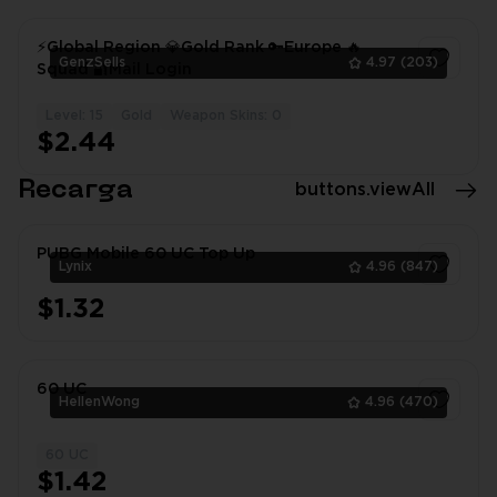
⚡Global Region 💎Gold Rank 🔑Europe 🔥
GenzSells
4.97
(203)
Squad 🔐Mail Login
Level: 15
Gold
Weapon Skins: 0
1
$2.44
Recarga
buttons.viewAll
PUBG Mobile 60 UC Top Up
Lynix
4.96
(847)
$1.32
1
60 UC
HellenWong
4.96
(470)
60 UC
1
$1.42