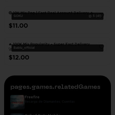
🔵 10K Mix Pop | Fast Real Account Delivery 🔥
GOKU
5
(41)
$11.00
1
🔥 100K Mix Popularity – Super Fast Delivery
Bablu_official
🚀
$12.00
1
pages.games.relatedGames
Freefire
Recarga de Diamantes,
Cuentas