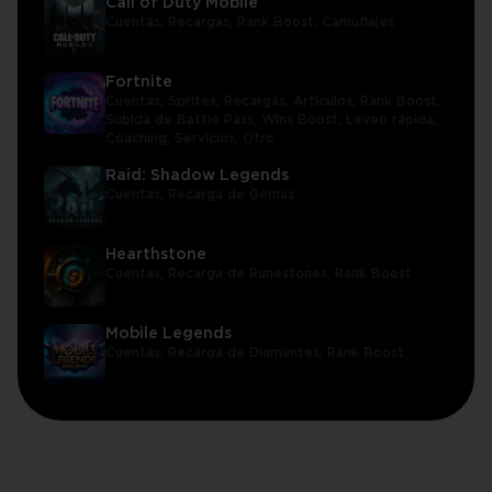
Call of Duty Mobile
Cuentas,
Recargas,
Rank Boost,
Camuflajes
Fortnite
Cuentas,
Sprites,
Recargas,
Artículos,
Rank Boost,
Subida de Battle Pass,
Wins Boost,
Leveo rápida,
Coaching,
Servicios,
Otro
Raid: Shadow Legends
Cuentas,
Recarga de Gemas
Hearthstone
Cuentas,
Recarga de Runestones,
Rank Boost
Mobile Legends
Cuentas,
Recarga de Diamantes,
Rank Boost