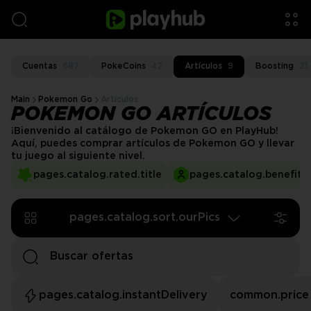
Cuentas
687
PokeCoins
42
Artículos
9
Boosting
21
Main
Pokemon Go
Artículos
POKEMON GO ARTÍCULOS
¡Bienvenido al catálogo de Pokemon GO en PlayHub!
Aquí, puedes comprar artículos de Pokemon GO y llevar
tu juego al siguiente nivel.
pages.catalog.rated.title
pages.catalog.benefits.
pages.catalog.sort.ourPics
pages.catalog.instantDelivery
common.price