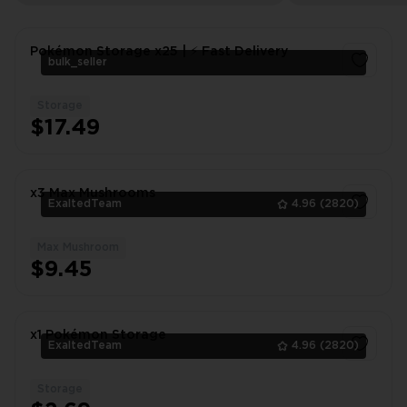
Pokémon Storage x25 | ⚡ Fast Delivery
bulk_seller
Storage
1
$17.49
x3 Max Mushrooms
ExaltedTeam
4.96
(2820)
Max Mushroom
1
$9.45
x1 Pokémon Storage
ExaltedTeam
4.96
(2820)
Storage
1