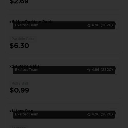
$2.69
x6 Max Particle Pack
ExaltedTeam
4.96
(2820)
Particle Pack
1
$6.30
x20 Poke Balls
ExaltedTeam
4.96
(2820)
Poke Ball
1
$0.99
x1 Item Bag
ExaltedTeam
4.96
(2820)