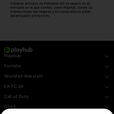
Comprar artículos de Pokemon GO es seguro en un
mercado en el que confías, como PlayHub, donde las
transacciones son seguras y los compradores están
garantizados protección.
Playhub
Fortnite
World of Warcraft
EA FC 26
Call of Duty
GTA5