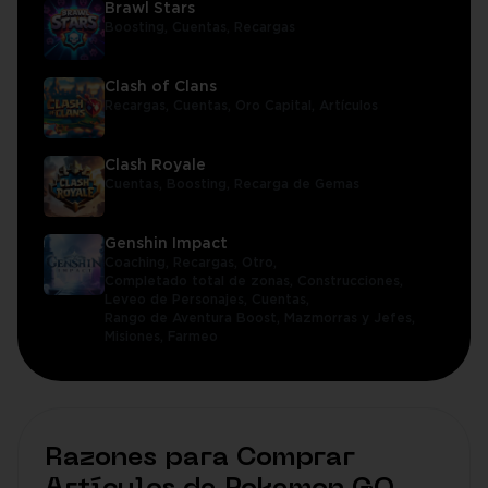
Brawl Stars
Boosting,
Cuentas,
Recargas
Clash of Clans
Recargas,
Cuentas,
Oro Capital,
Artículos
Clash Royale
Cuentas,
Boosting,
Recarga de Gemas
Genshin Impact
Coaching,
Recargas,
Otro,
Completado total de zonas,
Construcciones,
Leveo de Personajes,
Cuentas,
Rango de Aventura Boost,
Mazmorras y Jefes,
Misiones,
Farmeo
Razones para Comprar