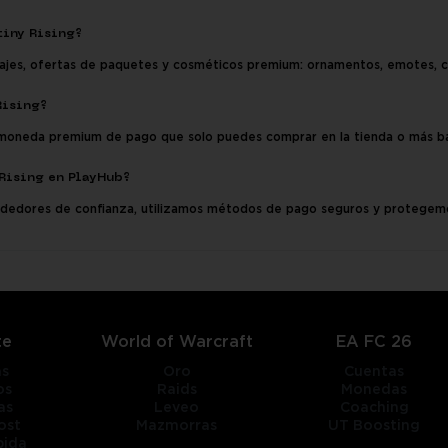
tiny Rising?
najes, ofertas de paquetes y cosméticos premium: ornamentos, emotes, 
Rising?
a moneda premium de pago que solo puedes comprar en la tienda o más b
 Rising en PlayHub?
ndedores de confianza, utilizamos métodos de pago seguros y protegem
te
World of Warcraft
EA FC 26
as
Oro
Cuentas
os
Raids
Monedas
as
Leveo
Coaching
ost
Mazmorras
UT Boosting
pida