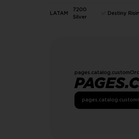
7200
LATAM
✅ Destiny Ris
Silver
Server) ✅
pages.catalog.customOrd
PAGES.
pages.catalog.custom