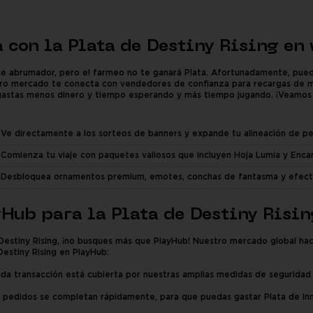
a con la Plata de Destiny Rising en
rse abrumador, pero el farmeo no te ganará Plata. Afortunadamente, pued
estro mercado te conecta con vendedores de confianza para recargas de 
 gastas menos dinero y tiempo esperando y más tiempo jugando. ¡Veamos 
Ve directamente a los sorteos de banners y expande tu alineación de per
Comienza tu viaje con paquetes valiosos que incluyen Hoja Lumia y Encan
Desbloquea ornamentos premium, emotes, conchas de fantasma y efecto
yHub para la Plata de Destiny Risin
estiny Rising, ¡no busques más que PlayHub! Nuestro mercado global hace 
estiny Rising en PlayHub:
a transacción está cubierta por nuestras amplias medidas de seguridad y
 pedidos se completan rápidamente, para que puedas gastar Plata de in