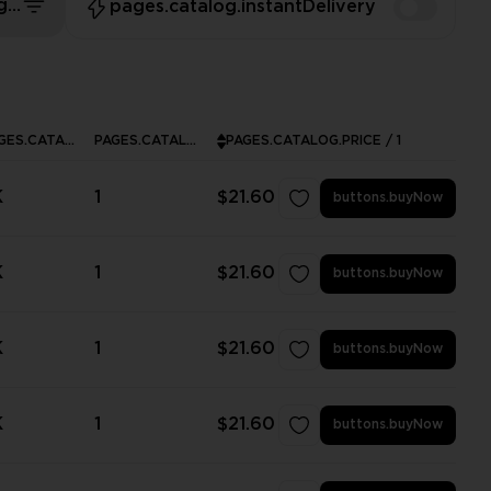
pages.catalog.sort.priceLowFirst
pages.catalog.instantDelivery
PAGES.CATALOG.INSTOCK
PAGES.CATALOG.MINPURCHASE
PAGES.CATALOG.PRICE / 1
K
1
$21.60
buttons.buyNow
K
1
$21.60
buttons.buyNow
K
1
$21.60
buttons.buyNow
K
1
$21.60
buttons.buyNow