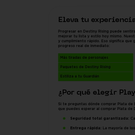
Eleva tu experienci
Progresar en Destiny Rising puede senti
mejorar tu lista y estilo hoy mismo. Nu
y cumplimiento rápido. Eso significa que
progreso real de inmediato:
Más tiradas de personajes
Paquetes de Destiny Rising
Estiliza a tu Guardián
¿Por qué elegir Pla
Si te preguntas dónde comprar Plata de D
que puedes esperar al comprar Plata de D
Seguridad total garantizada:
Cad
Entrega rápida:
La mayoría de los