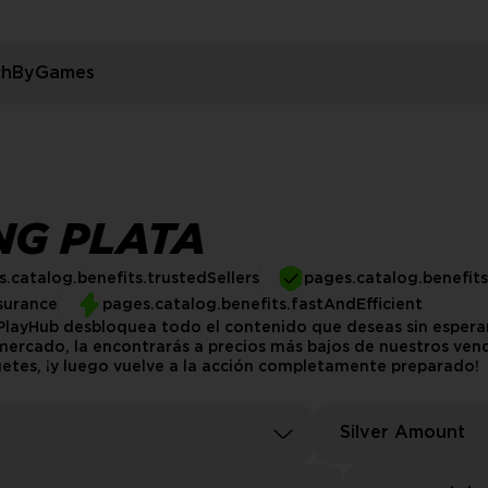
rchByGames
NG PLATA
.catalog.benefits.trustedSellers
pages.catalog.benefit
surance
pages.catalog.benefits.fastAndEfficient
n PlayHub desbloquea todo el contenido que deseas sin esper
mercado, la encontrarás a precios más bajos de nuestros vend
etes, ¡y luego vuelve a la acción completamente preparado!
Silver Amount