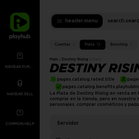
header.menu
search.sea
Cuentas
3
Plata
12
Boosting
6
Main
Destiny Rising
Plata
DESTINY RISI
NAVBAR.PURCHASES
pages.catalog.rated.title
pages
pages.catalog.benefits.playhubIn
La Plata de Destiny Rising en venta e
NAVBAR.SELL
comprar en la tienda, pero en nuestro 
personajes, comprar cosméticos y paqu
Servidor
COMMON.HELP