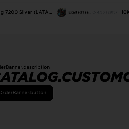
ing 7200 Silver (LATAM
10
ExaltedTeam
4.96
(2815)
erBanner.description
CATALOG.CUSTOM
OrderBanner.button