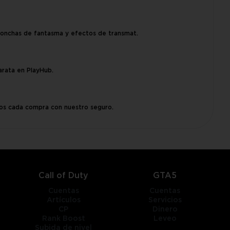
conchas de fantasma y efectos de transmat.
arata en PlayHub.
os cada compra con nuestro seguro.
Call of Duty
GTA5
Cuentas
Cuentas
Artículos
Servicios
CP
Dinero
Rank Boost
Leveo
Subida de nivel