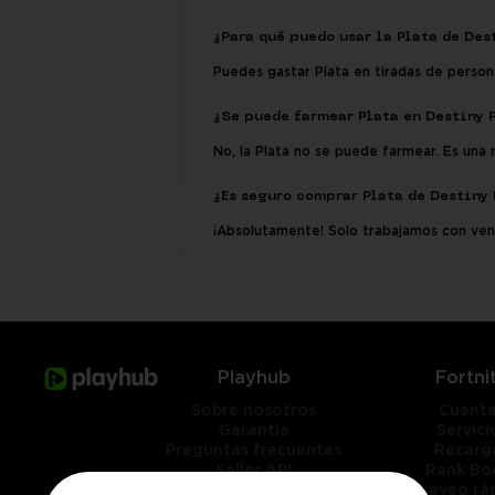
¿Para qué puedo usar la Plata de Des
Puedes gastar Plata en tiradas de perso
¿Se puede farmear Plata en Destiny 
No, la Plata no se puede farmear. Es un
¿Es seguro comprar Plata de Destiny
¡Absolutamente! Solo trabajamos con ve
Playhub
Fortni
Sobre nosotros
Cuent
Garantía
Servici
Preguntas frecuentes
Recarg
Seller API
Rank Bo
Contáctenos
Leveo rá