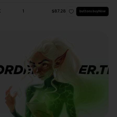
K
1
$87.28
buttons.buyNow
ORDERBANNER.TI