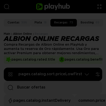
Cuentas
596
Plata
18
Recargas
75
Boosting
69
Main
Albion Online
Recargas
ALBION ONLINE RECARGAS
Compra Recargas de Albion Online en PlayHub y
aumenta tu reserva de Oro rápidamente. Usa Oro para
activar Premium para obtener mejores rendimientos,
puntos de aprendizaje y bonificaciones, o elige nuevos
pages.catalog.rated.title
pages.catalog.benefits.
looks del Comerciante de Vanidad. Elige tu cantidad,
paga de forma segura y nosotros nos encargaremos del
resto, con entrega rápida para que puedas concentrarte
pages.catalog.sort.priceLowFirst
en crear, comerciar y ganar.
pages.catalog.instantDelivery
common.price