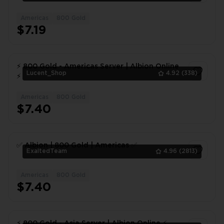
Americas
800 Gold
1
$7.19
⚡ 800 Gold - Americas Server | Albion Online
Lucent_Shop
4.92
(338)
⚡
Americas
800 Gold
1
$7.40
✅ Albion | 800 Gold | Americas ✅
ExaltedTeam
4.96
(2813)
Americas
800 Gold
1
$7.40
⚡ 800 Gold - Asia Server | Albion Online ⚡