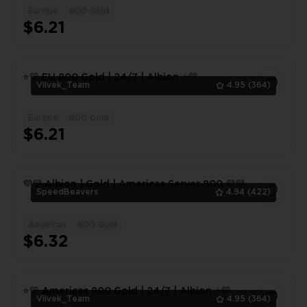
Europe
800 Gold
1
$6.21
⭐💛 EU 800 Gold | 24/7 | Albion ⭐💛
Vilvek_Team
4.95
(364)
Europe
800 Gold
1
$6.21
💜💜 Albion | Gold | Americas Server 800 💜💜
SpeedBeavers
4.94
(422)
Americas
800 Gold
1
$6.32
⭐💛 Americas 800 Gold | 24/7 | Albion ⭐💛
Vilvek_Team
4.95
(364)