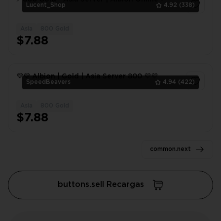
Lucent_Shop
4.92
(338)
Asia
800 Gold
1
$7.88
💜💜 Albion | Gold | Asia Server 800 💜💜
SpeedBeavers
4.94
(422)
Asia
800 Gold
1
$7.88
common.next
buttons.sell Recargas