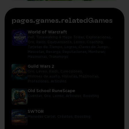
pages.games.relatedGames
World of Warcraft
PvP,
Timewalking & Mage Tower,
Exploraciones,
Oro,
Raids,
Equipamiento,
Leveo,
Coaching,
Tarjetas de Tiempo,
Logros,
Claves de Juego,
Mascotas,
Recarga,
Reputaciones,
Monturas,
Mazmorras,
Transmogs
Guild Wars 2
Oro,
Leveo,
Raids,
Colecciones,
Misiones de asalto,
Historias,
Mazmorras,
Profesiones,
Artículos
Old School RuneScape
Cuentas,
Oro,
Leveo,
Artículos,
Boosting
SWTOR
Monedas Cartel,
Créditos,
Boosting