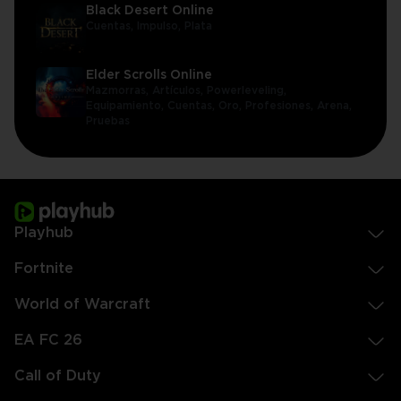
Black Desert Online
Cuentas,
Impulso,
Plata
Elder Scrolls Online
Mazmorras,
Artículos,
Powerleveling,
Equipamiento,
Cuentas,
Oro,
Profesiones,
Arena,
Pruebas
Playhub
Fortnite
World of Warcraft
EA FC 26
Call of Duty