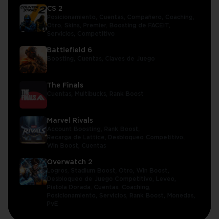
CS 2
Posicionamiento,
Cuentas,
Compañero,
Coaching,
Otro,
Skins,
Premier,
Boosting de FACEIT,
Servicios,
Competitivo
Battlefield 6
Boosting,
Cuentas,
Claves de Juego
The Finals
Cuentas,
Multibucks,
Rank Boost
Marvel Rivals
Account Boosting,
Rank Boost,
Recarga de Lattice,
Desbloqueo Competitivo,
Win Boost,
Cuentas
Overwatch 2
Logros,
Stadium Boost,
Otro,
Win Boost,
Desbloqueo de Juego Competitivo,
Leveo,
Pistola Dorada,
Cuentas,
Coaching,
Posicionamiento,
Servicios,
Rank Boost,
Monedas,
PvE