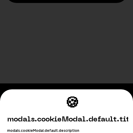
🍪
Playhub
Fortnite
modals.cookieModal.default.tit
World of Warcraft
modals.cookieModal.default.description