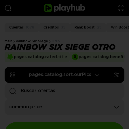
Cuentas
1078
Créditos
35
Rank Boost
29
Win Boos
Main
Rainbow Six Siege
Otro
RAINBOW SIX SIEGE OTRO
pages.catalog.rated.title
pages.catalog.benefits.
pages.catalog.sort.ourPics
common.price