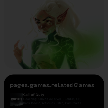
pages.games.relatedGames
Call of Duty
Coaching,
Subida de nivel,
Cuentas,
CP,
Rank Boost,
Artículos,
Otro,
Camuflajes