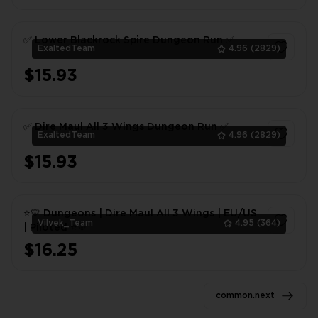
✅ Lower Blackrock Spire Dungeon Run ✅
ExaltedTeam
4.96
(2829)
$15.93
1
✅ Dire Maul All 3 Wings Dungeon Run ✅
ExaltedTeam
4.96
(2829)
$15.93
1
⭐💛 Dungeons | Dire Maul All 3 Wings | EU/US
Vilvek_Team
4.95
(364)
| Piloted ⭐💛
$16.25
1
common.next