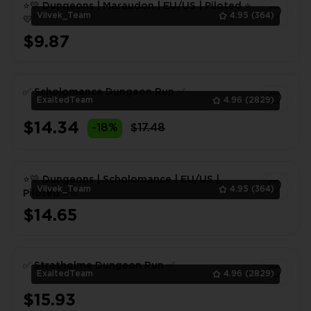
⭐💛 Dungeons | Maraudon | EU/US | Piloted ⭐
Vilvek_Team
4.95
(364)
💛
$9.87
1
✅ Scholomance Dungeon Run ✅
ExaltedTeam
4.96
(2829)
$14.34
-18%
$17.48
1
⭐💛 Dungeons | Scholomance | EU/US |
Vilvek_Team
4.95
(364)
Piloted ⭐💛
$14.65
1
✅ Stratholme Dungeon Run ✅
ExaltedTeam
4.96
(2829)
$15.93
1