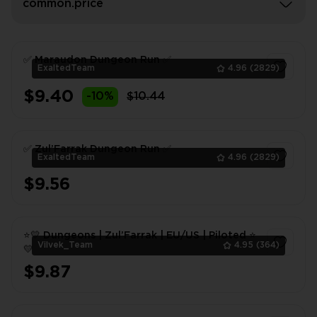
common.price
✅ Maraudon Dungeon Run ✅
ExaltedTeam
4.96
(2829)
$9.40
-10%
$10.44
1
✅ Zul’Farrak Dungeon Run ✅
ExaltedTeam
4.96
(2829)
$9.56
1
⭐💛 Dungeons | Zul’Farrak | EU/US | Piloted ⭐
Vilvek_Team
4.95
(364)
💛
$9.87
1