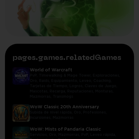
pages.games.relatedGames
World of Warcraft
PvP,
Timewalking & Mage Tower,
Exploraciones,
Oro,
Raids,
Equipamiento,
Leveo,
Coaching,
Tarjetas de Tiempo,
Logros,
Claves de Juego,
Mascotas,
Recarga,
Reputaciones,
Monturas,
Mazmorras,
Transmogs
WoW Classic 20th Anniversary
Subida de nivel rápida,
Oro,
Profesiones,
Incursiones,
Mazmorras
WoW: Mists of Pandaria Classic
Servicios,
Oro,
Mazmorras,
PvP,
Leveo rápida,