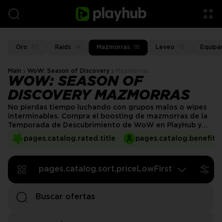
Oro
45
Raids
14
Mazmorras
16
Leveo
15
Equipa
Main
WoW: Season of Discovery
Mazmorras
WOW: SEASON OF
DISCOVERY MAZMORRAS
No pierdas tiempo luchando con grupos malos o wipes
interminables. Compra el boosting de mazmorras de la
Temporada de Descubrimiento de WoW en PlayHub y
obtén el mejor botín, carreras suaves y progresión más
pages.catalog.rated.title
pages.catalog.benefits.
rápida, ¡sin complicaciones! Ya sea que busques equipo
poderoso, desbloqueos de runas o simplemente quieras
evitar la frustración, los vendedores de PlayHub te
pages.catalog.sort.priceLowFirst
tienen cubierto.