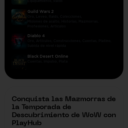
Equipamiento,
Raids
Guild Wars 2
Oro,
Leveo,
Raids,
Colecciones,
Misiones de asalto,
Historias,
Mazmorras,
Profesiones,
Artículos
Diablo 4
Oro,
Artículos,
Construcciones,
Cuentas,
Platino,
Subida de nivel rápida
Black Desert Online
Cuentas,
Impulso,
Plata
Conquista las Mazmorras de
la Temporada de
Descubrimiento de WoW con
PlayHub