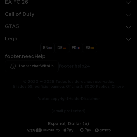
EA FC 26
Call of Duty
GTA5
Legal
EN
DE
FR
ES
footer.needHelp
footer.chatWithUs
footer.help24
© 2020 — 2026 Todos los derechos reservados
Ellados 59, edificio Ioannou, Oficina 3, 8020 Paphos, Chipre
footer.copyrightHolderDisclaimer
[email protected]
Español, Dollar ($)