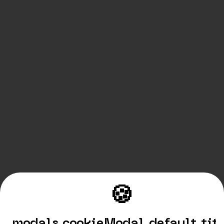
🍪
modals.cookieModal.default.tit