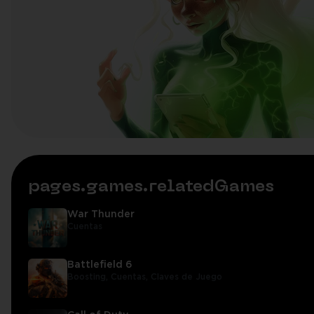
pages.games.relatedGames
War Thunder
Cuentas
Battlefield 6
Boosting,
Cuentas,
Claves de Juego