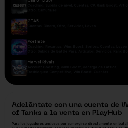
Call of Duty
Coaching,
Subida de nivel,
Cuentas,
CP,
Rank Boost,
Artíc
Otro,
Camuflajes
GTA5
Cuentas,
Dinero,
Otro,
Servicios,
Leveo
Fortnite
Coaching,
Recargas,
Wins Boost,
Sprites,
Cuentas,
Leveo 
Otro,
Subida de Battle Pass,
Artículos,
Servicios,
Rank Bo
Marvel Rivals
Account Boosting,
Rank Boost,
Recarga de Lattice,
Desbloqueo Competitivo,
Win Boost,
Cuentas
Adelántate con una cuenta de 
of Tanks a la venta en PlayHub
Para los jugadores ansiosos por sumergirse directamente en batall