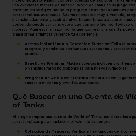
nivel o modos premium, comprar cuentas de World of Tanks en Pl
una excelente manera de hacerlo. World of Tanks es un juego con
enfoque estratégico donde el progreso desbloquea tanques pod
características avanzadas. Seamos honestos: muy a menudo, prog
intencionadamente y subir de nivel tu cuenta para acceder a nue
contenido puede ser un proceso que consume tiempo, tedioso e i
molesto. Aquí está la razón por la que comprar una cuenta puede
transformar significativamente tu experiencia:
Acceso Instantáneo a Contenido Superior:
Evita el proc
progreso y comienza con tanques avanzados y característi
premium;
Beneficios Premium:
Muchas cuentas incluyen oro, tiemp
o vehículos raros no disponibles para nuevos jugadores;
Progreso de Alto Nivel:
Disfruta de batallas con jugadores
acceso a misiones y eventos avanzados.
Qué Buscar en una Cuenta de W
of Tanks
Al elegir comprar una cuenta de World of Tanks, considera las sig
características para maximizar el valor de tu compra:
Colección de Tanques:
Verifica si hay tanques de alto nive