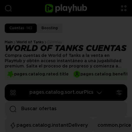
Cuentas
143
Boosting
Main
World of Tanks
Cuentas
WORLD OF TANKS CUENTAS
Compra cuentas de World of Tanks a la venta en
PlayHub y obtén acceso instantáneo a una jugabilidad
premium. Salta el proceso de progreso y comienza a
dominar las batallas con tanques avanzados, oro y
pages.catalog.rated.title
pages.catalog.benefits.
contenido premium. PlayHub te conecta con
vendedores de confianza para transacciones seguras y
precios asequibles, asegurando que tu experiencia de
pages.catalog.sort.ourPics
juego comience en la cima.
pages.catalog.instantDelivery
common.price