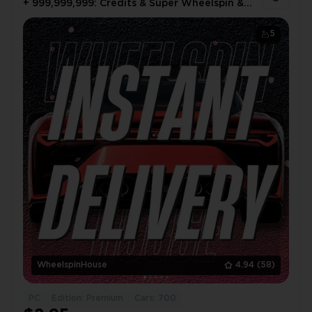
+ 999,999,999: Credits & Super Wheelspin &
Wheelspin & Car Mastery (Skill) Points
5
WheelspinHouse
4.94
(58)
PC
Edition: Premium
Cars: 700