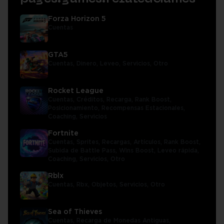
Forza Horizon 5
Cuentas
GTA5
Cuentas,
Dinero,
Leveo,
Servicios,
Otro
Rocket League
Cuentas,
Créditos,
Recarga,
Rank Boost,
Posicionamiento,
Recompensas Estacionales,
Coaching,
Servicios
Fortnite
Cuentas,
Sprites,
Recargas,
Artículos,
Rank Boost,
Subida de Battle Pass,
Wins Boost,
Leveo rápida,
Coaching,
Servicios,
Otro
Rblx
Cuentas,
Rbx,
Objetos,
Servicios,
Otro
Sea of Thieves
Cuentas,
Recarga de Monedas Antiguas,