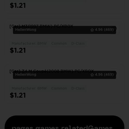
$1.21
[Car] M3(1997 BMW) PC/XBOX
HellenWong
4.96
(469)
Manufacturer: BMW
Common
D-Class
1
$1.21
[Car] Z4 M Coupé(2008 BMW) PC/XBOX
HellenWong
4.96
(469)
Manufacturer: BMW
Common
D-Class
1
$1.21
pages.games.relatedGames