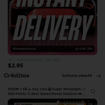
WheelspinHouse
4.94
(58)
PC
Edition: Premium
Cars: 700
$2.95
Créditos
buttons.viewAll
1000M = 5$ 🚗 Any Cars 🎰 Super Wheelspin 💨
Skill Points 🚀 Best Speed Boost Solution 👑
Without Bans 🎮 Microsoft & Steam & Xbox
4