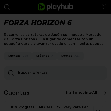
FORZA HORIZON 6
Recorre las carreteras de Japón con nuestro Mercado
de Forza Horizon 6. En lugar de comenzar con un
pequeño garaje y avanzar desde el carril lento, puedes
explorar este centro de mercado y encontrar cuentas,
créditos y coches para un inicio más rápido. ¡Ponte al
Cuentas
235
Créditos
7
Coches
723
volante con un mejor progreso, coches más potentes y
un camino más suave hacia la Leyenda del Horizonte!
Cuentas
buttons.viewAll
100% Progress + All Cars + 3x Every Rare Car