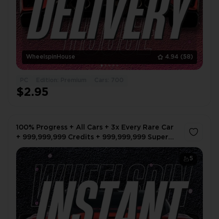
WheelspinHouse
4.94
(58)
PC
Edition: Premium
Cars: 700
$2.95
100% Progress + All Cars + 3x Every Rare Car
+ 999,999,999 Credits + 999,999,999 Super
Wheelspin + 999,999,999 Car Mastery (Skill)
Points
5