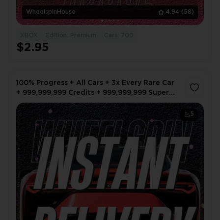
WheelspinHouse
4.94
(58)
XBOX
Edition: Premium
Cars: 700
$2.95
100% Progress + All Cars + 3x Every Rare Car
+ 999,999,999 Credits + 999,999,999 Super
Wheelspin
5