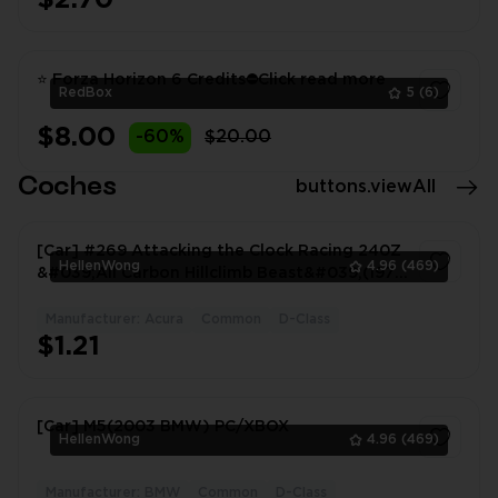
1
⭐ Forza Horizon 6 Credits⛔️Click read more
RedBox
5
(6)
$8.00
-60%
$20.00
1
Coches
buttons.viewAll
[Car] #269 Attacking the Clock Racing 240Z
HellenWong
4.96
(469)
&#039;All Carbon Hillclimb Beast&#039;(1972
Datsu #1777UI
Manufacturer: Acura
Common
D-Class
1
$1.21
[Car] M5(2003 BMW) PC/XBOX
HellenWong
4.96
(469)
Manufacturer: BMW
Common
D-Class
1