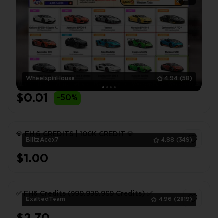
WheelspinHouse
4.94
(58)
$0.01
-50%
💎 FH 6 CREDITS | 100K CREDIT 💎
BlitzAcex7
4.88
(349)
$1.00
1
✅ FH6 Credits (999.999.999 Credits) ✅
ExaltedTeam
4.96
(2819)
$2.70