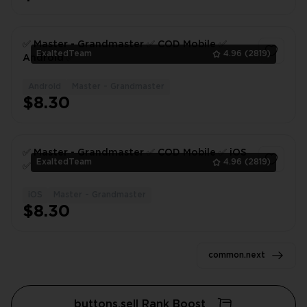
✅ Master - Grandmaster ✅ COD Mobile ✅
ExaltedTeam
4.96
(2819)
Android ✅
Android
Master - Grandmaster
1
$8.30
✅ Master - Grandmaster ✅ COD Mobile ✅ iOS
ExaltedTeam
4.96
(2819)
✅
iOS
Master - Grandmaster
1
$8.30
common.next
buttons.sell Rank Boost