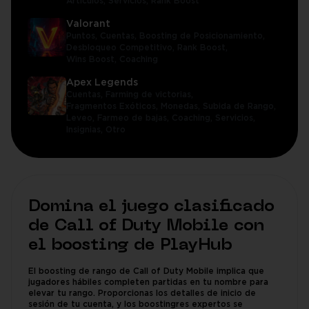
Artículos,
Servicios,
Rank Boost
Valorant
Puntos,
Cuentas,
Boosting de Posicionamiento,
Desbloqueo Competitivo,
Rank Boost,
Wins Boost,
Coaching
Apex Legends
Cuentas,
Farming de victorias,
Fragmentos Exóticos,
Monedas,
Subida de Rango,
Leveo,
Farmeo de bajas,
Coaching,
Servicios,
Insignias,
Otro
Domina el juego clasificado
de Call of Duty Mobile con
el boosting de PlayHub
El boosting de rango de Call of Duty Mobile implica que
jugadores hábiles completen partidas en tu nombre para
elevar tu rango. Proporcionas los detalles de inicio de
sesión de tu cuenta, y los boostingres expertos se