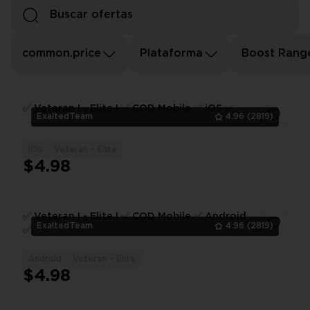
common.price
Plataforma
Boost Rang
✅ Veteran I - Elite I ✅ COD Mobile ✅ iOS ✅
ExaltedTeam
4.96
(2819)
iOS
Veteran - Elite
1
$4.98
✅ Veteran I - Elite I ✅ COD Mobile ✅ Android
ExaltedTeam
4.96
(2819)
✅
Android
Veteran - Elite
1
$4.98