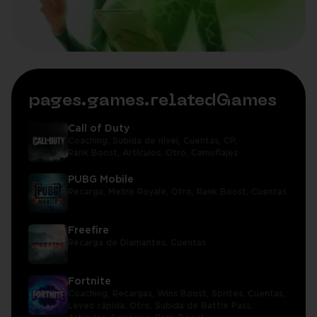
pages.games.relatedGames
Call of Duty
Coaching,
Subida de nivel,
Cuentas,
CP,
Rank Boost,
Artículos,
Otro,
Camuflajes
PUBG Mobile
Recarga,
Metro Royale,
Otro,
Rank Boost,
Cuentas
Freefire
Recarga de Diamantes,
Cuentas
Fortnite
Coaching,
Recargas,
Wins Boost,
Sprites,
Cuentas,
Leveo rápida,
Otro,
Subida de Battle Pass,