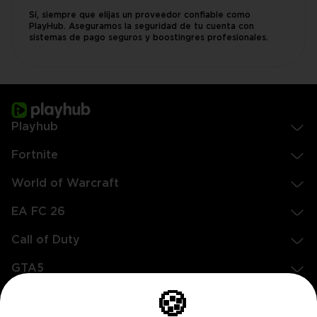
Sí, siempre que elijas un proveedor confiable como
PlayHub. Aseguramos la seguridad de tu cuenta con
sistemas de pago seguros y boostingres profesionales.
Playhub
Fortnite
World of Warcraft
EA FC 26
Call of Duty
GTA5
Legal
🍪