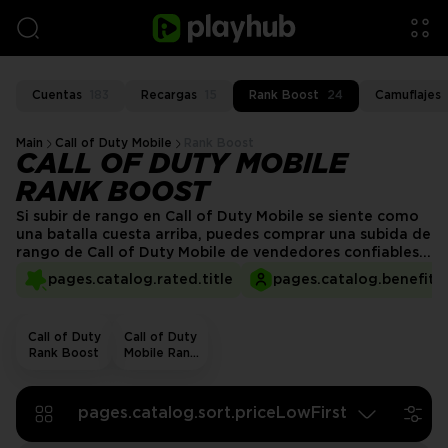
Cuentas
183
Recargas
15
Rank Boost
24
Camuflajes
Main
Call of Duty Mobile
Rank Boost
CALL OF DUTY MOBILE
RANK BOOST
Si subir de rango en Call of Duty Mobile se siente como
una batalla cuesta arriba, puedes comprar una subida de
rango de Call of Duty Mobile de vendedores confiables
de PlayHub y hacer tu vida más fácil. Ya sea que estés
pages.catalog.rated.title
pages.catalog.benefits.
atascado en Novato o empujando hacia Legendario, los
vendedores de PlayHub te tienen cubierto con una
variedad de opciones de subida de rango.
Call of Duty
Call of Duty
Rank Boost
Mobile Rank
Boost
pages.catalog.sort.priceLowFirst