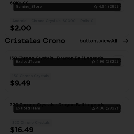
60K+ CC
Gaming_Store
4.94
(265)
Android
Chrono Crystals: 60000
Rolls: 0
1
$2.00
Cristales Crono
buttons.viewAll
150 Chrono Crystals - Dragon Ball Legends
ExaltedTeam
4.96
(2822)
150 Chrono Crystals
1
$9.49
320 Chrono Crystals - Dragon Ball Legends
ExaltedTeam
4.96
(2822)
320 Chrono Crystals
1
$16.49