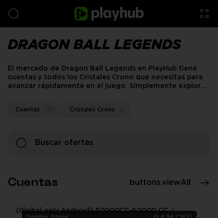
DRAGON BALL LEGENDS
El mercado de Dragon Ball Legends en PlayHub tiene
cuentas y todos los Cristales Crono que necesitas para
avanzar rápidamente en el juego. Simplemente explora
nuestro catálogo para encontrar la cantidad adecuada
para tu partida. ¡Desbloquea personajes premium,
Cuentas
510
Cristales Crono
4
potencia a tu equipo y mantente por delante de la
competencia con facilidad!
Cuentas
buttons.viewAll
(Global only Android) 50000CC-60000 CC 丨
Gaming_Store
4.94
(265)