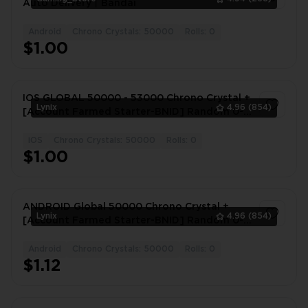
Auto Delivery丨Bandai
Android
Chrono Crystals: 50000
Rolls: 0
1
$1.00
IOS GLOBAL 50000 - 53000 Chrono Crystal +
Lynix
4.96
(854)
[Account Farmed Starter-BNID] Random 0-5
LF
iOS
Chrono Crystals: 50000
Rolls: 0
1
$1.00
ANDROID Global 50000 Chrono Crystal +
Lynix
4.96
(854)
[Account Farmed Starter-BNID] Random 0-5
LF
Android
Chrono Crystals: 50000
Rolls: 0
1
$1.12