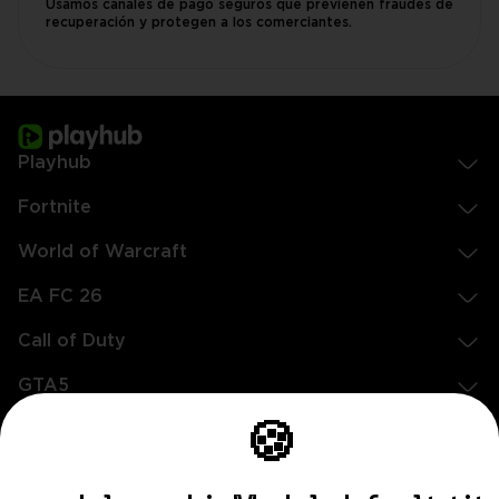
Usamos canales de pago seguros que previenen fraudes de
recuperación y protegen a los comerciantes.
Playhub
Fortnite
World of Warcraft
EA FC 26
Call of Duty
GTA5
Legal
🍪
EN
DE
FR
ES
footer.needHelp