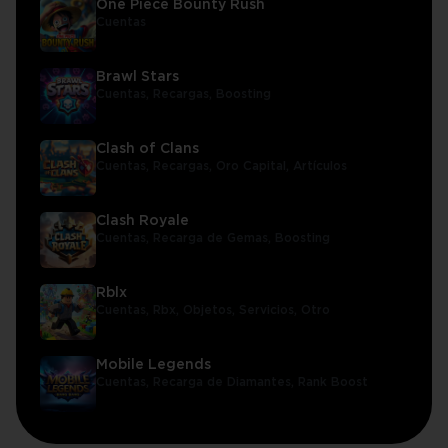
One Piece Bounty Rush
Cuentas
Brawl Stars
Cuentas,
Recargas,
Boosting
Clash of Clans
Cuentas,
Recargas,
Oro Capital,
Artículos
Clash Royale
Cuentas,
Recarga de Gemas,
Boosting
Rblx
Cuentas,
Rbx,
Objetos,
Servicios,
Otro
Mobile Legends
Cuentas,
Recarga de Diamantes,
Rank Boost