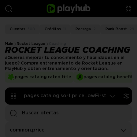
Cuentas
308
Créditos
11
Recarga
2
Rank Boost
29
Main
Rocket League
Coaching
ROCKET LEAGUE COACHING
¿Quieres mejorar tu conocimiento y habilidades en el
juego? Compra entrenamiento de Rocket League en
PlayHub y obtén entrenamiento y orientación
personalizados de jugadores expertos que te enseñan
pages.catalog.rated.title
pages.catalog.benefits.
diversas mecánicas, como el control aéreo, para mejorar
tu rendimiento.
pages.catalog.sort.priceLowFirst
common.price