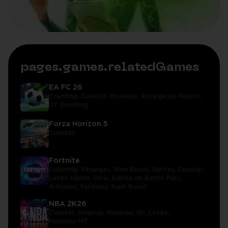
pages.games.relatedGames
EA FC 26
Coaching,
Cuentas,
Monedas,
Recarga de Puntos,
UT Boosting
Forza Horizon 5
Cuentas
Fortnite
Coaching,
Recargas,
Wins Boost,
Sprites,
Cuentas,
Leveo rápida,
Otro,
Subida de Battle Pass,
Artículos,
Servicios,
Rank Boost
NBA 2K26
Cuentas,
Insignias,
Monedas VC,
Leveo,
Monedas MT