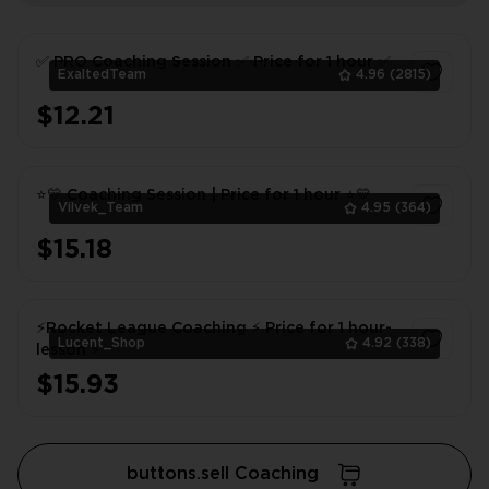
✅ PRO Coaching Session ✅ Price for 1 hour ✅
ExaltedTeam
4.96
(2815)
$12.21
1
⭐💛 Coaching Session | Price for 1 hour ⭐💛
Vilvek_Team
4.95
(364)
$15.18
1
⚡Rocket League Coaching ⚡ Price for 1 hour-
Lucent_Shop
4.92
(338)
lesson ⚡
$15.93
1
buttons.sell Coaching