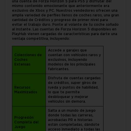
una cuenta de Forza Horizon 5 para PS5 y disfrutar del
mismo contenido emocionante que anteriormente era
exclusivo de Xbox y PC. Nuestros vendedores ofrecen una
amplia variedad de perfiles llenos de coches raros, una gran
cantidad de Créditos y progreso de primer nivel para
evitar el trabajo duro. Ponte al volante de tu coche soñado
al instante. Las cuentas de Forza Horizon 5 disponibles en
PlayHub vienen cargadas de características para darte una
ventaja competitiva, incluyendo:
Accede a garajes que
Colecciones de
cuentan con vehículos raros y
Coches
exclusivos, incluyendo
Extensas
modelos de los principales
fabricantes.
Disfruta de cuentas cargadas
de créditos, super giros de
Recursos
rueda y puntos de habilidad,
Maximizados
lo que te permite
desbloquear y mejorar
vehículos sin demora.
Salta a un mundo de juego
donde todas las carreras,
Progresión
acrobacias PR e historias
Completa del
están completadas, dándote
Juego
acceso inmediato a todas las