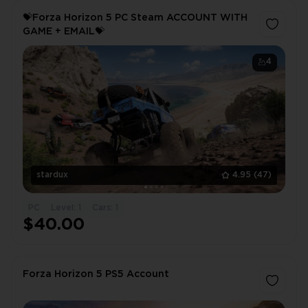
💝Forza Horizon 5 PC Steam ACCOUNT WITH
GAME + EMAIL💝
4
stardux
4.95
(47)
PC
Level: 1
Cars: 1
$40.00
Forza Horizon 5 PS5 Account