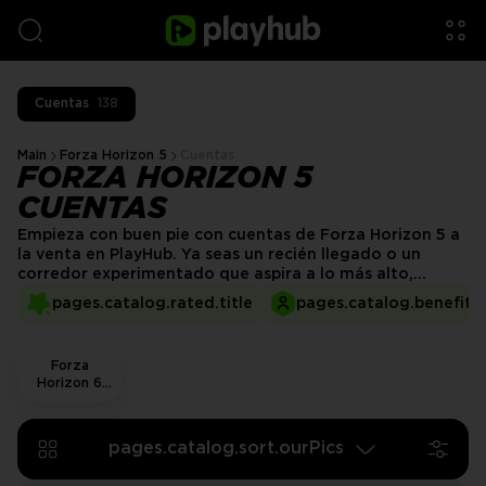
Cuentas
138
Main
Forza Horizon 5
Cuentas
FORZA HORIZON 5
CUENTAS
Empieza con buen pie con cuentas de Forza Horizon 5 a
la venta en PlayHub. Ya seas un recién llegado o un
corredor experimentado que aspira a lo más alto,
nuestros vendedores ofrecen una variedad de cuentas
pages.catalog.rated.title
pages.catalog.benefits.
de alta calidad para satisfacer las necesidades de cada
jugador. Desde garajes llenos de coches raros hasta
cuentas cargadas de créditos y eventos desbloqueados,
Forza
encuentra el perfil perfecto para elevar tu experiencia.
Horizon 6
Accounts
pages.catalog.sort.ourPics