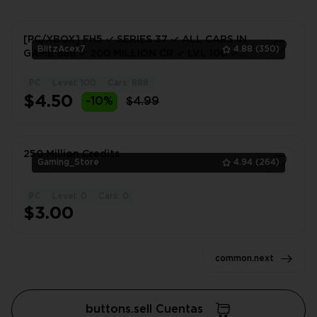
[PC/XBOX] FH5 ✓ SERIES 37 ✓ ALL CARS IN
BlitzAcex7
4.88
(350)
GAME 888 ✓ 200 MILLION CR ✓ LVL 100 ✓
200M SWheelspin ✓ 200m Mystery's Points
PC
Level: 100
Cars: 888
1
$4.50
-10%
$4.99
250 Million Credits
Gaming_Store
4.94
(264)
PC
Level: 0
Cars: 0
1
$3.00
common.next
buttons.sell Cuentas