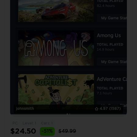
johnsmith
4.97
(1587)
PC
Level: 1
Cars: 1
$24.50
-51%
$49.99