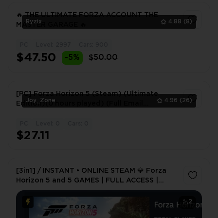
🔥 THE ULTIMATE FORZA ACCOUNT THE
Ryzix
4.88
(8)
MASTER GARAGE 🔥
PC
Level: 2997
Cars: 900
1
$47.50
-5%
$50.00
[PC] Forza Horizon 5 (Steam) (Ultimate
Joy_Zone
4.96
(26)
Edition)(0 hours played) (Full Email
Access)Online：{3-5mins Fast Delivery}
PC
Level: 0
Cars: 0
1
$27.11
[3in1] / INSTANT • ONLINE STEAM 💎 Forza
Horizon 5 and 5 GAMES | FULL ACCESS |
WARRANTY | 2 GIFTS 🎁
2