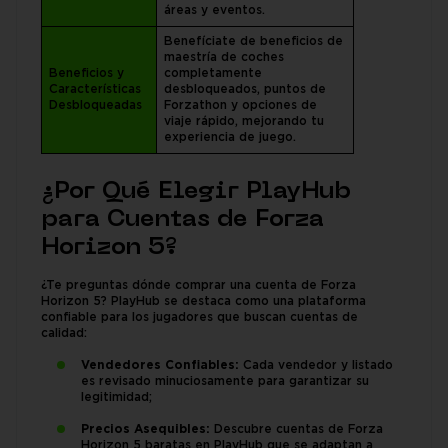
áreas y eventos.
Benefíciate de beneficios de
maestría de coches
Beneficios y
completamente
Características
desbloqueados, puntos de
Desbloqueadas
Forzathon y opciones de
viaje rápido, mejorando tu
experiencia de juego.
¿Por Qué Elegir PlayHub
para Cuentas de Forza
Horizon 5?
¿Te preguntas dónde comprar una cuenta de Forza
Horizon 5? PlayHub se destaca como una plataforma
confiable para los jugadores que buscan cuentas de
calidad:
Vendedores Confiables:
Cada vendedor y listado
es revisado minuciosamente para garantizar su
legitimidad;
Precios Asequibles:
Descubre cuentas de Forza
Horizon 5 baratas en PlayHub que se adaptan a