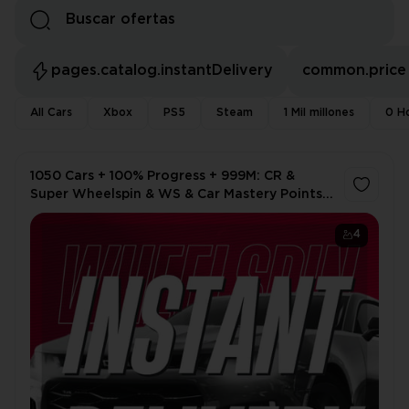
pages.catalog.instantDelivery
common.price
All Cars
Xbox
PS5
Steam
1 Mil millones
0 H
1050 Cars + 100% Progress + 999M: CR &
Super Wheelspin & WS & Car Mastery Points &
Forzathon Points 👑 Online ❌ No Ban ✔️ Full
Access 🎮 PC & XBOX
4