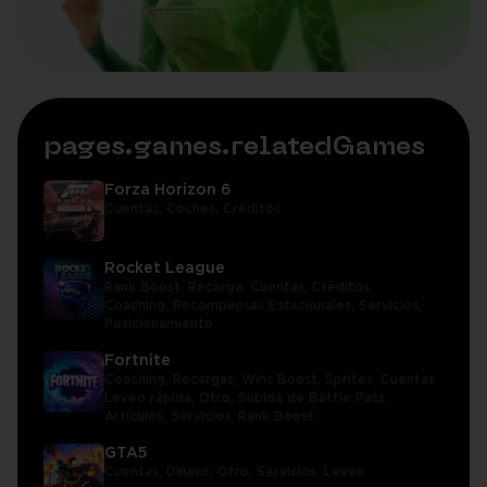
pages.games.relatedGames
Forza Horizon 6
Cuentas,
Coches,
Créditos
Rocket League
Rank Boost,
Recarga,
Cuentas,
Créditos,
Coaching,
Recompensas Estacionales,
Servicios,
Posicionamiento
Fortnite
Coaching,
Recargas,
Wins Boost,
Sprites,
Cuentas,
Leveo rápida,
Otro,
Subida de Battle Pass,
Artículos,
Servicios,
Rank Boost
GTA5
Cuentas,
Dinero,
Otro,
Servicios,
Leveo