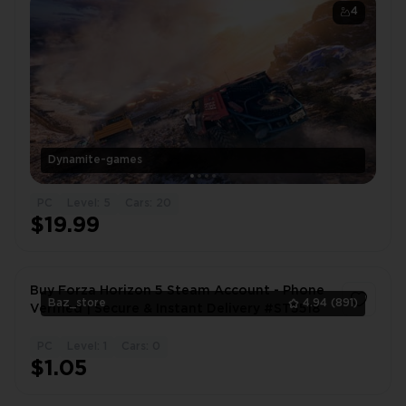
4
Dynamite-games
PC
Level: 5
Cars: 20
$19.99
Buy Forza Horizon 5 Steam Account - Phone
Baz_store
4.94
(891)
Verified | Secure & Instant Delivery #ST3518
PC
Level: 1
Cars: 0
1
$1.05