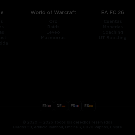
te
World of Warcraft
EA FC 26
as
Oro
Cuentas
os
Raids
Monedas
as
Leveo
Coaching
ost
Mazmorras
UT Boosting
pida
title
EN
DE
FR
ES
ary
© 2020 — 2026 Todos los derechos reservados
Ellados 59, edificio Ioannou, Oficina 3, 8020 Paphos, Chipre