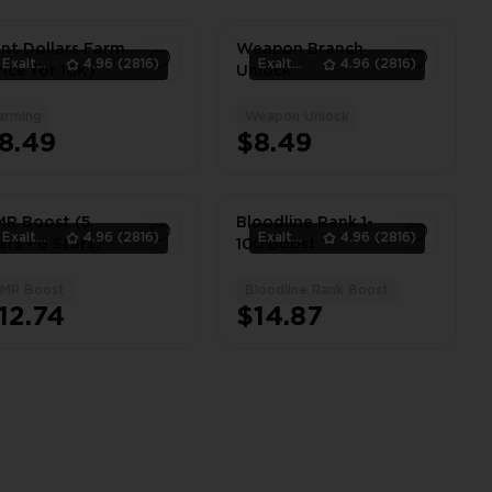
nt Dollars Farm
Weapon Branch
ExaltedTeam
4.96
(2816)
ExaltedTeam
4.96
(2816)
rice for 10K)
Unlock
arming
Weapon Unlock
1
1
8.49
$8.49
R Boost (5
Bloodline Rank 1-
ExaltedTeam
4.96
(2816)
ExaltedTeam
4.96
(2816)
ars - 6 Stars)
100 Boost
MR Boost
Bloodline Rank Boost
1
1
12.74
$14.87