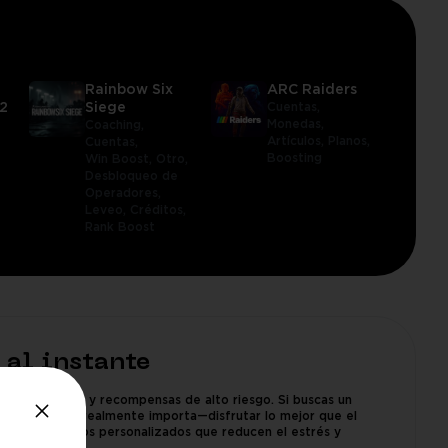
Rainbow Six
ARC Raiders
2
Siege
Cuentas,
Monedas,
Coaching,
Artículos,
Planos,
Cuentas,
Boosting
Win Boost,
Otro,
Desbloqueo de
Operadores,
Leveo,
Créditos,
Rank Boost
 al instante
e permanente y recompensas de alto riesgo. Si buscas un
rte en lo que realmente importa—disfrutar lo mejor que el
ofrece servicios personalizados que reducen el estrés y