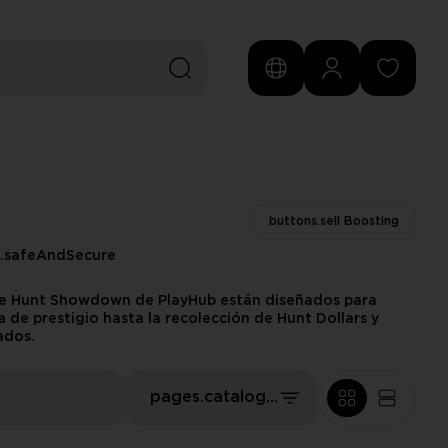
buttons.sell Boosting
s.safeAndSecure
 de Hunt Showdown de PlayHub están diseñados para
de prestigio hasta la recolección de Hunt Dollars y
ados.
pages.catalog.sort.priceLowFirst