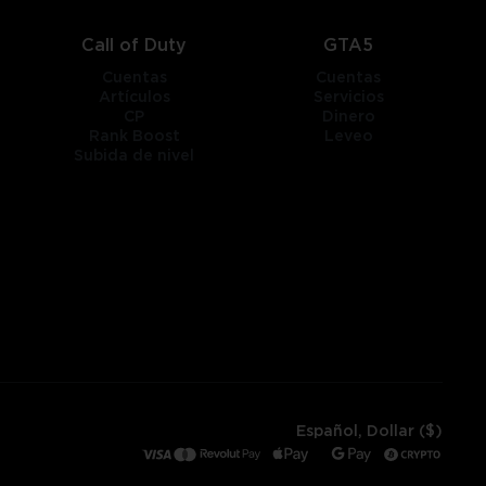
Call of Duty
GTA5
Cuentas
Cuentas
Artículos
Servicios
CP
Dinero
Rank Boost
Leveo
Subida de nivel
Español, Dollar ($)