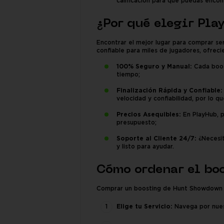
calificación para que puedas encon
¿Por qué elegir Pl
Encontrar el mejor lugar para comprar s
confiable para miles de jugadores, ofrec
100% Seguro y Manual:
Cada boos
tiempo;
Finalización Rápida y Confiable:
velocidad y confiabilidad, por lo 
Precios Asequibles:
En PlayHub, p
presupuesto;
Soporte al Cliente 24/7:
¿Necesit
y listo para ayudar.
Cómo ordenar el bo
Comprar un boosting de Hunt Showdown 18
Elige tu Servicio:
Navega por nuest