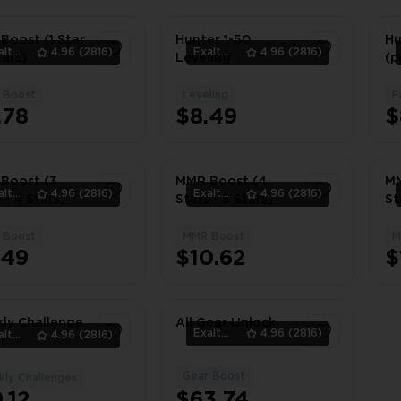
Boost (1 Star
Hunter 1-50
Hu
ExaltedTeam
4.96
(2816)
ExaltedTeam
4.96
(2816)
tars)
Leveling
(p
 Boost
Leveling
F
1
1
.78
$8.49
$
Boost (3
MMR Boost (4
MM
ExaltedTeam
4.96
(2816)
ExaltedTeam
4.96
(2816)
 - 4 Stars)
Stars - 5 Stars)
St
 Boost
MMR Boost
M
1
1
.49
$10.62
$
ly Challenge
All Gear Unlock
ExaltedTeam
4.96
(2816)
ExaltedTeam
4.96
(2816)
t
Gear Boost
ly Challenges
1
1
.12
$63.74