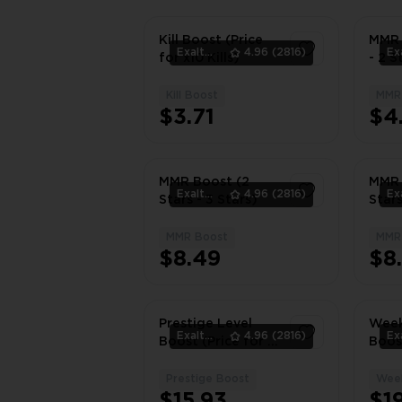
Kill Boost (Price
MMR 
ExaltedTeam
4.96
(2816)
for x10 Kills)
- 2 S
Kill Boost
MMR
1
$3.71
$4
MMR Boost (2
MMR 
ExaltedTeam
4.96
(2816)
Stars - 3 Stars)
Stars
MMR Boost
MMR
1
$8.49
$8
Prestige Level
Week
ExaltedTeam
4.96
(2816)
Boost (Price for x1
Boos
Level)
Prestige Boost
Week
1
$15.93
$19