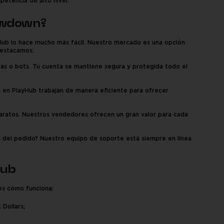
petencia de alto nivel.
owdown?
Hub lo hace mucho más fácil. Nuestro mercado es una opción
destacamos:
s o bots. Tu cuenta se mantiene segura y protegida todo el
 en PlayHub trabajan de manera eficiente para ofrecer
ratos. Nuestros vendedores ofrecen un gran valor para cada
s del pedido? Nuestro equipo de soporte está siempre en línea
Hub
es cómo funciona:
Dollars;