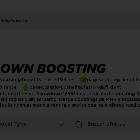
rchByGames
OWN BOOSTING
.catalog.benefits.trustedSellers
pages.catalog.benefit
surance
pages.catalog.benefits.fastAndEfficient
pantanos de Hunt Showdown 1896? Los servicios de boosting
ra rápida y sin esfuerzo. Desde boostings de MMR y escalada 
os brindan asistencia segura y profesional que ofrece result
Boost Type