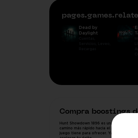
pages.games.rela
Dead by
E
Daylight
T
Cuentas,
I
Servicios,
Leveo,
L
Recargas
A
C
Compra boostings d
Hunt Showdown 1896 es una mezcla implac
camino más rápido hacia el progreso, un 
juego tiene para ofrecer. Ya sea que sea