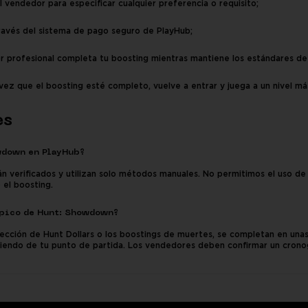
 vendedor para especificar cualquier preferencia o requisito;
avés del sistema de pago seguro de PlayHub;
r profesional completa tu boosting mientras mantiene los estándares de
ez que el boosting esté completo, vuelve a entrar y juega a un nivel más
es
wdown en PlayHub?
n verificados y utilizan solo métodos manuales. No permitimos el uso de 
el boosting.
pico de Hunt: Showdown?
olección de Hunt Dollars o los boostings de muertes, se completan en una
endo de tu punto de partida. Los vendedores deben confirmar un crono