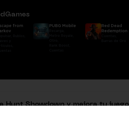
tedGames
scape from
PUBG Mobile
Red Dead
arkov
Recarga,
Redemption 
Metro Royale,
mpulsar,
Rublos,
Cuentas,
Otro,
laves y
Barras de Oro
Rank Boost,
rtículos,
Cuentas
uentas
e Hunt Showdown y mejora tu juego
able de PvP y PvE, con cada partida trayendo tensión, riesgo de muert
boosting para Hunt Showdown puede ayudarte a evitar la rutina y enfoca
s nuevo en el juego o que intentes romper las barreras de MMR, PlayHub 