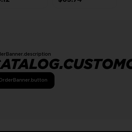
erBanner.description
CATALOG.CUSTOM
OrderBanner.button