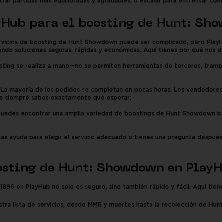
trar partidas más equilibradas y agradables, o escalar para enfrentar com
ayHub para el boosting de Hunt: Sh
ervicios de boosting de Hunt Showdown puede ser complicado, pero Play
iendo soluciones seguras, rápidas y económicas. Aquí tienes por qué nos 
ting se realiza a mano—no se permiten herramientas de terceros, trampa
La mayoría de los pedidos se completan en pocas horas. Los vendedores
que siempre sabes exactamente qué esperar;
uedes encontrar una amplia variedad de boostings de Hunt Showdown ba
as ayuda para elegir el servicio adecuado o tienes una pregunta despué
osting de Hunt: Showdown en Play
96 en PlayHub no solo es seguro, sino también rápido y fácil. Aquí tien
ra lista de servicios, desde MMR y muertes hasta la recolección de Hunt 