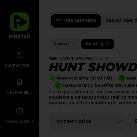
header.menu
search.sea
Cuentas
72
Boosting
13
Main
Hunt Showdown
Boosting
HUNT SHOWD
NAVBAR.PURCHASES
pages.catalog.rated.title
pages
pages.catalog.benefits.playhubIn
¿Listo para dominar los traicioneros 
NAVBAR.SELL
ayudarte a ganar progreso real de mane
muertes, nuestros vendedores verificad
common.price
COMMON.HELP