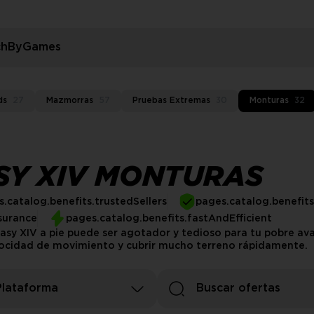
rchByGames
ds
27
Mazmorras
57
Pruebas Extremas
30
Monturas
32
SY XIV MONTURAS
.catalog.benefits.trustedSellers
pages.catalog.benefit
surance
pages.catalog.benefits.fastAndEfficient
antasy XIV a pie puede ser agotador y tedioso para tu pobre
locidad de movimiento y cubrir mucho terreno rápidamente.
Plataforma