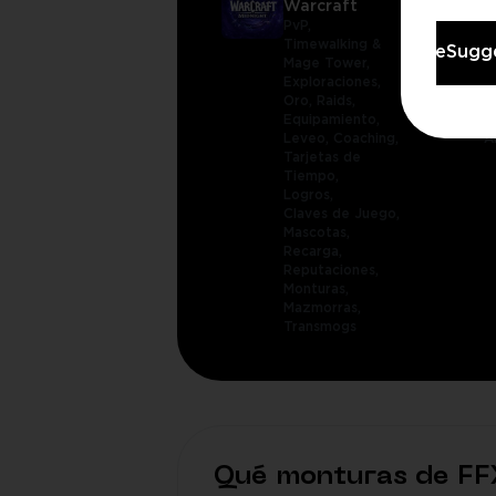
Warcraft
O
PvP,
M
Timewalking &
A
modals.languageSugge
Mage Tower,
P
Exploraciones,
E
Oro,
Raids,
C
Equipamiento,
P
Leveo,
Coaching,
A
Tarjetas de
Tiempo,
Logros,
Claves de Juego,
Mascotas,
Recarga,
Reputaciones,
Monturas,
Mazmorras,
Transmogs
Qué monturas de FF