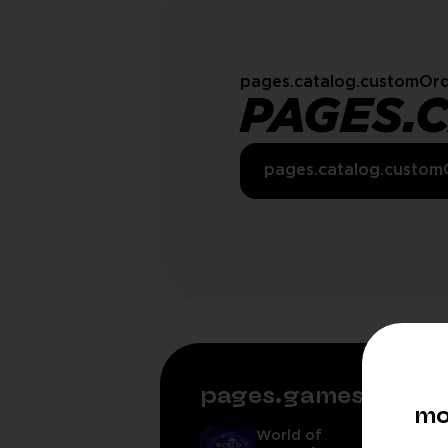
pages.catalog.customOrd
PAGES.
pages.catalog.custom
pages.games.rela
mo
World of
E