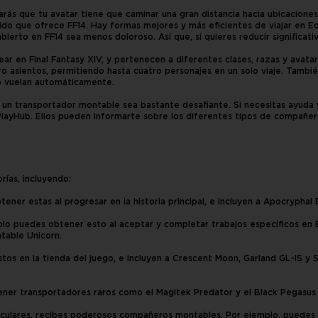
otarás que tu avatar tiene que caminar una gran distancia hacia ubicacione
rtido que ofrece FF14. Hay formas mejores y más eficientes de viajar en 
ierto en FF14 sea menos doloroso. Así que, si quieres reducir significa
 en Final Fantasy XIV, y pertenecen a diferentes clases, razas y avatare
tro asientos, permitiendo hasta cuatro personajes en un solo viaje. Tamb
o vuelan automáticamente.
un transportador montable sea bastante desafiante. Si necesitas ayud
layHub. Ellos pueden informarte sobre los diferentes tipos de compañe
rías, incluyendo:
tener estas al progresar en la historia principal, e incluyen a Apocrypha
olo puedes obtener esto al aceptar y completar trabajos específicos en E
table Unicorn.
tos en la tienda del juego, e incluyen a Crescent Moon, Garland GL-IS y
er transportadores raros como el Magitek Predator y el Black Pegasus 
iculares, recibes poderosos compañeros montables. Por ejemplo, puedes 