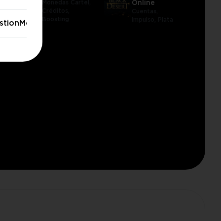
Monedas Cartel,
Online
Créditos,
Cuentas,
Boosting
Impulso,
Plata
stionModal.stayButton