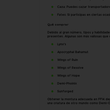
Caza: Puedes cazar transportadore
Fates: Si participas en ciertas oca
Qué comprar
Debido al gran número, tipos y habilidad
presenten. Algunas son más valiosas que o
Lynx's
Apocryphal Bahamut
Wings of Ruin
Wings of Resolve
Wings of Hope
Demi-Phoinix
Sunforged
Obtener la montura adecuada en FF14 dep
una criatura de otro mundo como Demi-Oz