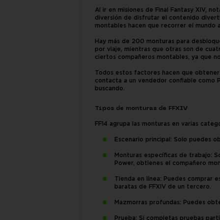
Al ir en misiones de Final Fantasy XIV, n
diversión de disfrutar el contenido dive
montables hacen que recorrer el mundo ab
Hay más de 200 monturas para desbloquear
por viaje, mientras que otras son de cua
ciertos compañeros montables, ya que n
Todos estos factores hacen que obtener 
contacta a un vendedor confiable como P
buscando.
Tipos de monturas de FFXIV
FF14 agrupa las monturas en varias catego
Escenario principal: Solo puedes ob
Monturas específicas de trabajo: S
Power, obtienes el compañero mon
Tienda en línea: Puedes comprar es
baratas de FFXIV de un tercero.
Mazmorras profundas: Puedes obten
Prueba: Si completas pruebas part