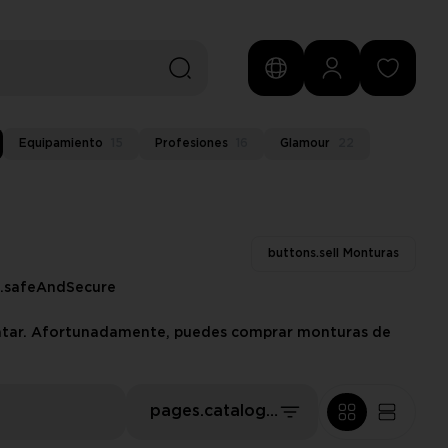
Equipamiento
15
Profesiones
16
Glamour
22
buttons.sell Monturas
s.safeAndSecure
 avatar. Afortunadamente, puedes comprar monturas de
pages.catalog.sort.priceLowFirst