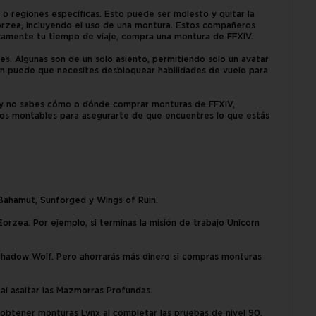
s o regiones específicas. Esto puede ser molesto y quitar la
Eorzea, incluyendo el uso de una montura. Estos compañeros
tivamente tu tiempo de viaje, compra una montura de FFXIV.
s. Algunas son de un solo asiento, permitiendo solo un avatar
ién puede que necesites desbloquear habilidades de vuelo para
a y no sabes cómo o dónde comprar monturas de FFXIV,
ros montables para asegurarte de que encuentres lo que estás
l Bahamut, Sunforged y Wings of Ruin.
orzea. Por ejemplo, si terminas la misión de trabajo Unicorn
 Shadow Wolf. Pero ahorrarás más dinero si compras monturas
al asaltar las Mazmorras Profundas.
obtener monturas Lynx al completar las pruebas de nivel 90.