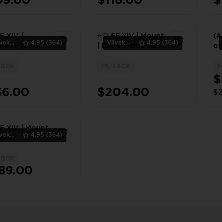
09.00
$116.00
$
F XIV |
⭐💛 FF XIV | Mount
(A
Vilvek_Team
4.95
(364)
Vilvek_Team
4.95
(364)
ts | Hybodus
| Demi-Ozma |
of
/XBOX ⭐💛
PS/XBOX ⭐💛
XBOX
PS/XBOX
P
1
1
$
36.00
$204.00
$
FF XIV | Mount
Vilvek_Team
4.95
(364)
bol |
BOX ⭐💛
XBOX
1
89.00