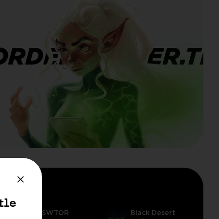
ORDERBANNER.TI
tle
SWTOR
Black Desert