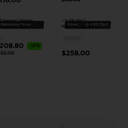
116.00
$130.00
ll Server) Wings
⭐💛 FF XIV |
Wandering-Trove
Vilvek_Team
4.95
(364)
 Legacy Mount
Mounts | Garlond
GL-II | PS/XBOX ⭐
💛
C
PS/XBOX
1
1
208.80
-10%
$258.00
232.00