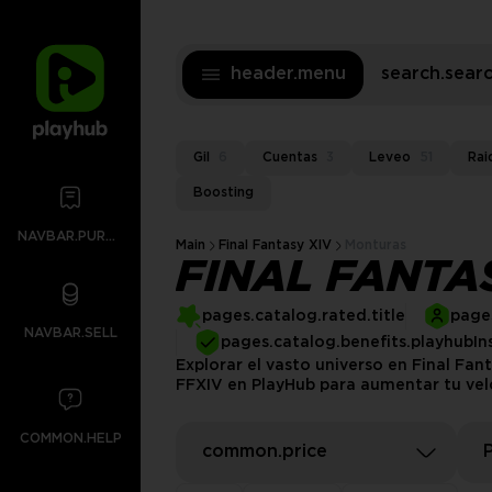
header.menu
search.sea
Gil
6
Cuentas
3
Leveo
51
Rai
Boosting
NAVBAR.PURCHASES
Main
Final Fantasy XIV
Monturas
FINAL FANTA
pages.catalog.rated.title
pages
NAVBAR.SELL
pages.catalog.benefits.playhubIn
Explorar el vasto universo en Final F
FFXIV en PlayHub para aumentar tu ve
COMMON.HELP
common.price