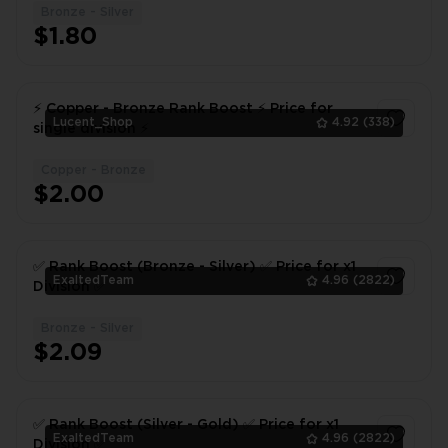
Bronze - Silver
1
$1.80
⚡ Copper - Bronze Rank Boost ⚡ Price for
Lucent_Shop
4.92
(338)
single division ⚡
Copper - Bronze
1
$2.00
✅ Rank Boost (Bronze - Silver) ✅ Price for x1
ExaltedTeam
4.96
(2822)
Division ✅
Bronze - Silver
1
$2.09
✅ Rank Boost (Silver - Gold) ✅ Price for x1
ExaltedTeam
4.96
(2822)
Division ✅