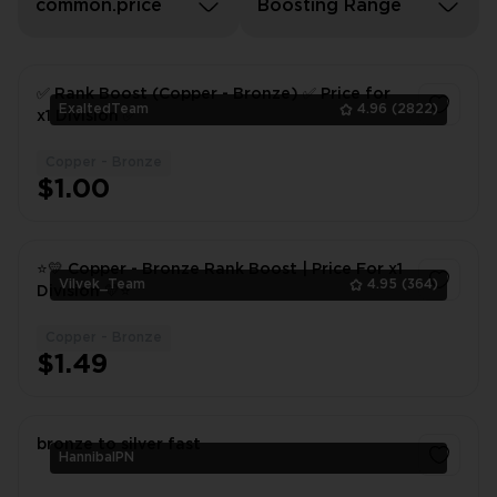
common.price
Boosting Range
✅ Rank Boost (Copper - Bronze) ✅ Price for
ExaltedTeam
4.96
(2822)
x1 Division ✅
Copper - Bronze
1
$1.00
⭐💛 Copper - Bronze Rank Boost | Price For x1
Vilvek_Team
4.95
(364)
Division 💛⭐
Copper - Bronze
1
$1.49
bronze to silver fast
HannibalPN