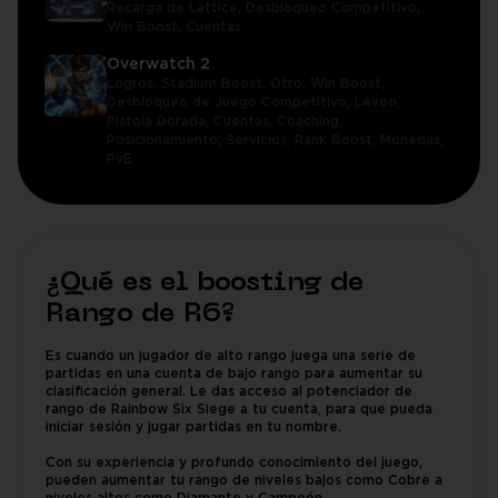
Recarga de Lattice,
Desbloqueo Competitivo,
Win Boost,
Cuentas
Overwatch 2
Logros,
Stadium Boost,
Otro,
Win Boost,
Desbloqueo de Juego Competitivo,
Leveo,
Pistola Dorada,
Cuentas,
Coaching,
Posicionamiento,
Servicios,
Rank Boost,
Monedas,
PvE
¿Qué es el boosting de
Rango de R6?
Es cuando un jugador de alto rango juega una serie de
partidas en una cuenta de bajo rango para aumentar su
clasificación general. Le das acceso al potenciador de
rango de Rainbow Six Siege a tu cuenta, para que pueda
iniciar sesión y jugar partidas en tu nombre.
Con su experiencia y profundo conocimiento del juego,
pueden aumentar tu rango de niveles bajos como Cobre a