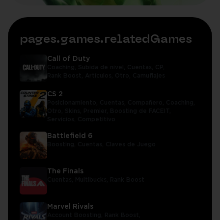
pages.games.relatedGames
Call of Duty
Coaching,
Subida de nivel,
Cuentas,
CP,
Rank Boost,
Artículos,
Otro,
Camuflajes
CS 2
Posicionamiento,
Cuentas,
Compañero,
Coaching,
Otro,
Skins,
Premier,
Boosting de FACEIT,
Servicios,
Competitivo
Battlefield 6
Boosting,
Cuentas,
Claves de Juego
The Finals
Cuentas,
Multibucks,
Rank Boost
Marvel Rivals
Account Boosting,
Rank Boost,