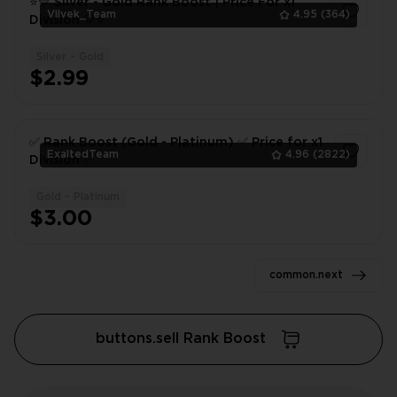
⭐💛 Silver - Gold Rank Boost | Price For x1
Vilvek_Team
4.95
(364)
Division 💛⭐
Silver - Gold
1
$2.99
✅ Rank Boost (Gold - Platinum) ✅ Price for x1
ExaltedTeam
4.96
(2822)
Division ✅
Gold - Platinum
1
$3.00
common.next
buttons.sell Rank Boost