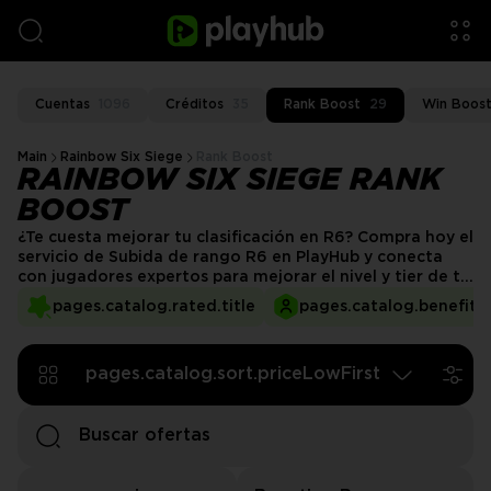
Cuentas
1096
Créditos
35
Rank Boost
29
Win Boos
Main
Rainbow Six Siege
Rank Boost
RAINBOW SIX SIEGE RANK
BOOST
¿Te cuesta mejorar tu clasificación en R6? Compra hoy el
servicio de Subida de rango R6 en PlayHub y conecta
con jugadores expertos para mejorar el nivel y tier de tu
cuenta.
pages.catalog.rated.title
pages.catalog.benefits.
pages.catalog.sort.priceLowFirst