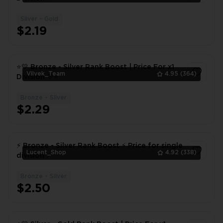
Silver - Gold
1
$2.19
⭐💛 Bronze - Silver Rank Boost | Price For x1
Vilvek_Team
4.95
(364)
Division 💛⭐
Bronze - Silver
1
$2.29
⚡ Bronze - Silver Rank Boost ⚡ Price for single
Lucent_Shop
4.92
(338)
division ⚡
Bronze - Silver
1
$2.50