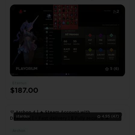
2
PLAYORIUM
5
(6)
Eternus
$187.00
💜 Archon 4 | 🔥 Steam Account with
stardux
4.95
(47)
Deadlock | ⚡ Fast delivery | 🔒 Fully secured 🔥
Archon
1