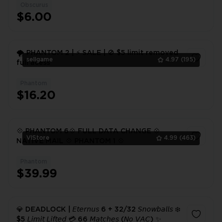
Obscurus
1
$6.00
🌪 PHANTOM 2 | ⚡️ SALE | 🚫 $5 limit removed
sellgame
4.97
(195)
full acess
Phantom
1
$16.20
💠 PHANTOM 6💠 FULL DATA CHANGE 💠
VlStore
4.99
(463)
NATIVE MAIL 💠 PHANTOM 1 💠
Phantom
1
$39.99
💎 DEADLOCK | 𝘌𝘵𝘦𝘳𝘯𝘶𝘴 6 + 32/32 𝘚𝘯𝘰𝘸𝘣𝘢𝘭𝘭𝘴 ❄️
$5 𝘓𝘪𝘮𝘪𝘵 𝘓𝘪𝘧𝘵𝘦𝘥 💳 66 𝘔𝘢𝘵𝘤𝘩𝘦𝘴 (𝘕𝘰 𝘝𝘈𝘊) ✨