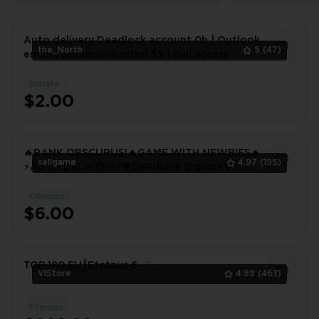
Auto delivery Deadlock account 0h | Outlook
the_North
5
(47)
email | Steam unlimited $5 | Full access
Initiate
1
$2.00
🔥RANK OBSCURUS!🔥GAME WITH NEWBIES🔥
sellgame
4.97
(195)
⚡️AUTO DELIVERY⚡️🧡Deadlock 0 game🧡⭐️
UNLIMITED $5 ⭐️🔥FULL ACCESS🔥
Obscurus
1
$6.00
TOP 180 EU┃Etetnus 6 ✅
VlStore
4.99
(463)
Eternus
1