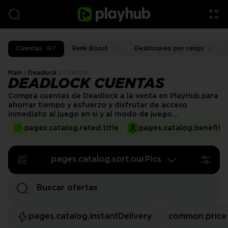
Cuentas
187
Rank Boost
21
Desbloqueo por rango
4
Main
Deadlock
Cuentas
DEADLOCK CUENTAS
Compra cuentas de Deadlock a la venta en PlayHub para
ahorrar tiempo y esfuerzo y disfrutar de acceso
inmediato al juego en sí y al modo de juego
competitivo. Nuestro mercado garantiza que obtengas
pages.catalog.rated.title
pages.catalog.benefits.
contenido premium rápidamente y la oportunidad de
jugar en niveles avanzados. ¡Los increíbles vendedores
de PlayHub te tienen cubierto!
pages.catalog.sort.ourPics
pages.catalog.instantDelivery
common.price