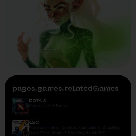
pages.games.relatedGames
DOTA 2
Cuentas,
MMR Boost
CS 2
Posicionamiento,
Cuentas,
Compañero,
Coaching,
Otro,
Skins,
Premier,
Boosting de FACEIT,