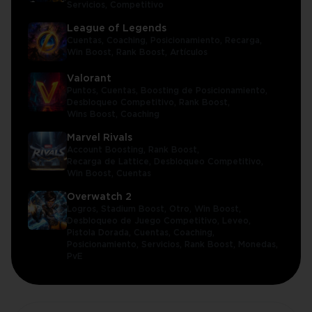
Servicios,
Competitivo
League of Legends
Cuentas,
Coaching,
Posicionamiento,
Recarga,
Win Boost,
Rank Boost,
Artículos
Valorant
Puntos,
Cuentas,
Boosting de Posicionamiento,
Desbloqueo Competitivo,
Rank Boost,
Wins Boost,
Coaching
Marvel Rivals
Account Boosting,
Rank Boost,
Recarga de Lattice,
Desbloqueo Competitivo,
Win Boost,
Cuentas
Overwatch 2
Logros,
Stadium Boost,
Otro,
Win Boost,
Desbloqueo de Juego Competitivo,
Leveo,
Pistola Dorada,
Cuentas,
Coaching,
Posicionamiento,
Servicios,
Rank Boost,
Monedas,
PvE