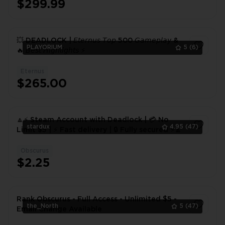
$299.99
💥 DEADLOCK | 𝘌𝘵𝘦𝘳𝘯𝘶𝘴 𝘛𝘰𝘱 500 𝘎𝘢𝘮𝘦𝘱𝘭𝘢𝘺 &
PLAYORIUM
5
(6)
🔥 𝘉𝘦𝘴𝘵 𝘏𝘪𝘨𝘩𝘭𝘪𝘨𝘩𝘵𝘴 ⚡
Eternus
1
$265.00
🔼⚡ Steam Account with Deadlock | 💳 No
stardux
4.95
(47)
Limit $5 | ⚡ Fast delivery | 🔒 Fully secured ⚡🔼
Obscurus
1
$2.25
Rank Obscurus - Full Access - Unlimited $5 -
the_North
5
(47)
Email Change Available