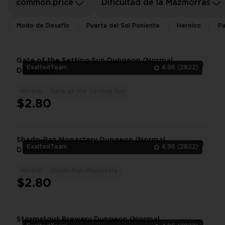
common.price
Dificultad de la Mazmorras
Modo de Desafío
Puerta del Sol Poniente
Heroico
Pa
Gate of the Setting Sun Dungeon (Normal
ExaltedTeam
4.96
(2822)
Difficulty)
Normal
Gate of the Setting Sun
1
$2.80
Shado-Pan Monastery Dungeon (Normal
ExaltedTeam
4.96
(2822)
Difficulty)
Normal
Shado-Pan Monastery
1
$2.80
Stormstout Brewery Dungeon (Normal