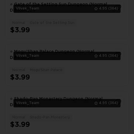
⭐ Gate of the Setting Sun Dungeon (Normal
Vilvek_Team
4.95
(364)
Difficulty) ⭐
Normal
Gate of the Setting Sun
1
$3.99
⭐ Mogu'Shan Palace Dungeon (Normal
Vilvek_Team
4.95
(364)
Difficulty) ⭐
Normal
Mogu'Shan Palace
1
$3.99
⭐ Shado-Pan Monastery Dungeon (Normal
Vilvek_Team
4.95
(364)
Difficulty) ⭐
Normal
Shado-Pan Monastery
1
$3.99