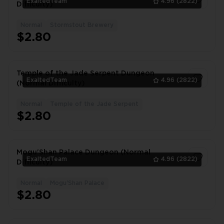
ExaltedTeam
4.96
(2822)
Difficulty)
Normal
Stormstout Brewery
1
$2.80
Temple of the Jade Serpent Dungeon
ExaltedTeam
4.96
(2822)
(Normal Difficulty)
Normal
Temple of the Jade Serpent
1
$2.80
Mogu'Shan Palace Dungeon (Normal
ExaltedTeam
4.96
(2822)
Difficulty)
Normal
Mogu'Shan Palace
1
$2.80