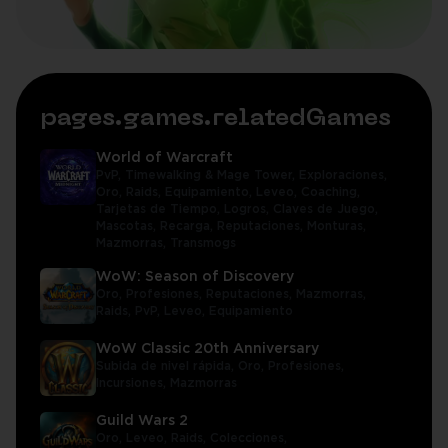
pages.games.relatedGames
World of Warcraft
PvP,
Timewalking & Mage Tower,
Exploraciones,
Oro,
Raids,
Equipamiento,
Leveo,
Coaching,
Tarjetas de Tiempo,
Logros,
Claves de Juego,
Mascotas,
Recarga,
Reputaciones,
Monturas,
Mazmorras,
Transmogs
WoW: Season of Discovery
Oro,
Profesiones,
Reputaciones,
Mazmorras,
Raids,
PvP,
Leveo,
Equipamiento
WoW Classic 20th Anniversary
Subida de nivel rápida,
Oro,
Profesiones,
Incursiones,
Mazmorras
Guild Wars 2
Oro,
Leveo,
Raids,
Colecciones,