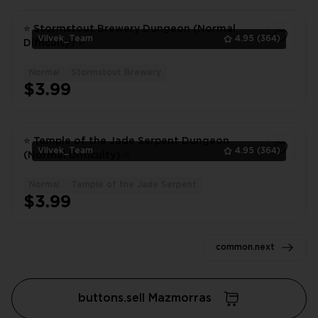
⭐ Stormstout Brewery Dungeon (Normal
Vilvek_Team
4.95
(364)
Difficulty) ⭐
Normal
Stormstout Brewery
1
$3.99
⭐ Temple of the Jade Serpent Dungeon
Vilvek_Team
4.95
(364)
(Normal Difficulty) ⭐
Normal
Temple of the Jade Serpent
1
$3.99
common.next
buttons.sell Mazmorras