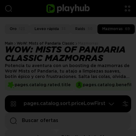
Oro
123
Leveo rápida
33
Raids
50
Mazmorras
69
Main
WoW: Mists of Pandaria Classic
Mazmorras
WOW: MISTS OF PANDARIA
CLASSIC MAZMORRAS
Potencia tu aventura con un boosting de mazmorras de
WoW Mists of Pandaria, tu atajo a limpiezas suaves,
botín épico y cero frustraciones. Salta las colas, olvida
los wipes y deja que los jugadores PRO manejen las
pages.catalog.rated.title
pages.catalog.benefits.
cosas difíciles mientras disfrutas de las recompensas.
Las carreras de mazmorras rápidas, seguras y eficientes
están a solo un clic de distancia.
pages.catalog.sort.priceLowFirst