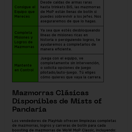
Desde caídas de armas raras
Consigue el
hasta trinkets BiS, las mazmorras
Equipo que
de MoP están llenas de botín si
Mereces
puedes sobrevivir a los jefes. Nos
aseguraremos de que lo hagas.
Ya sea que estés desbloqueando
Completa
líneas de misiones ricas en
Misiones y
historia o persiguiendo logros, te
Logros de
ayudaremos a completarlos de
Mazmorras
manera eficiente.
Juega con el equipo, ve
completamente sin intervención,
Mantente
o solicita opciones de juego
en Control
pilotado/auto-juego. Tú eliges
cómo quieres que vaya la carrera.
Mazmorras Clásicas
Disponibles de Mists of
Pandaria
Los vendedores de PlayHub ofrecen limpiezas completas
de mazmorras, logros y carreras de botín para cada
boosting de mazmorras de WoW MoP Classic, incluyendo: