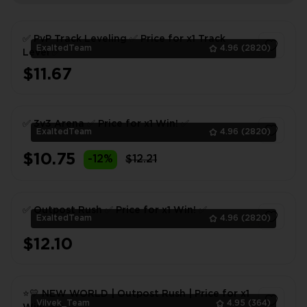
✅ PvP Track Leveling ✅ Price for x1 Track
ExaltedTeam
4.96
(2820)
Level ✅
$11.67
1
✅ 3v3 Arena ✅ Price for x1 Win! ✅
ExaltedTeam
4.96
(2820)
$10.75
-12%
$12.21
1
✅ Outpost Rush ✅ Price for x1 Win! ✅
ExaltedTeam
4.96
(2820)
$12.10
1
⭐💛 NEW WORLD | Outpost Rush | Price for x1
Vilvek_Team
4.95
(364)