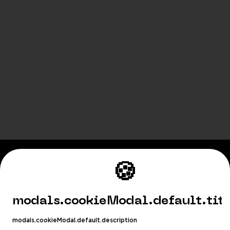
🍪
Playhub
Fortnite
modals.cookieModal.default.tit
World of Warcraft
modals.cookieModal.default.description