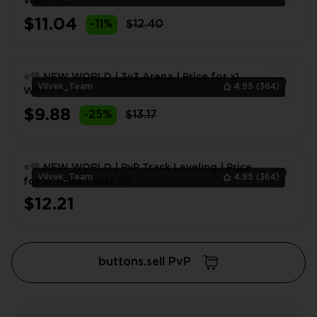
Win! ⭐💛
$11.04
-11%
$12.40
1
⭐💛 NEW WORLD | 3v3 Arena | Price for x1
Vilvek_Team
4.95
(364)
Win! ⭐💛
$9.88
-25%
$13.17
1
⭐💛 NEW WORLD | PvP Track Leveling | Price
Vilvek_Team
4.95
(364)
for x1 Track Level ⭐💛
$12.21
1
buttons.sell PvP