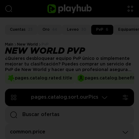
Cuentas
23
Oro
44
Leveo
30
PvP
6
Equipamie
Main
New World
PvP
NEW WORLD PVP
¿Quieres desbloquear equipo PvP único o simplemente
mejorar tu clasificación? Puedes comprar un servicio de
PvP de New World y hacer que un profesional asegurado
logre victorias que te ayudarán a alcanzar la cima de las
pages.catalog.rated.title
pages.catalog.benefits.
tablas de clasificación. ¡Mejora tu experiencia PvP con
los mejores profesionales en PlayHub!
pages.catalog.sort.ourPics
common.price