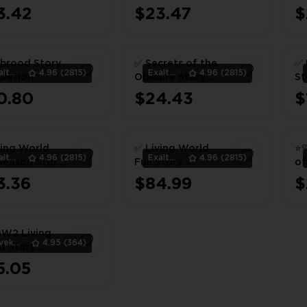
letion 💛⭐
Season Story
Ob
3.42
$23.47
$
Completion 💜
Co
1
1
ebrood Story
✅ Secrets of the
✅ 
ExaltedTeam
4.96
(2815)
ExaltedTeam
4.96
(2815)
letion ✅
Obscure Story
St
Completion ✅
✅
0.80
$24.43
$
1
1
ving World
✅ Living World
⭐
ExaltedTeam
4.96
(2815)
ExaltedTeam
4.96
(2815)
Season Story
Full Story
of
letion ✅
Completion ✅
St
3.36
$84.99
$
💛
1
1
GW2 Living
Vilvek_Team
4.95
(364)
d Story
letion 💛⭐
5.05
1