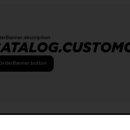
erBanner.description
CATALOG.CUSTOM
OrderBanner.button
tedGames