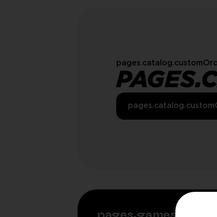
pages.catalog.customOrd
PAGES.
pages.catalog.custom
pages.games.rela