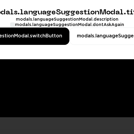
dals.languageSuggestionModal.ti
oW Classic
SWTOR
Albion Onlin
0th
Monedas Cartel,
Boosting,
Plata
modals.languageSuggestionModal.description
Créditos,
Recargas,
Otro
nniversary
modals.languageSuggestionModal.dontAskAgain
Boosting
Cuentas
ubida de nivel
ápida,
stionModal.switchButton
modals.languageSugge
ro,
rofesiones,
ncursiones,
azmorras