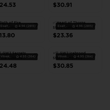
scure Story
Completion
24.53
$30.91
mpletion 💜
Completion 💜
1
1
Path of Fire
✅ Heart of Thorns
ExaltedTeam
4.96
(2815)
ExaltedTeam
4.96
(2815)
ory Completion
Story Completion
✅
13.80
$23.36
1
1
 GW2 Secrets
⭐💛 GW2 Icebrood
Vilvek_Team
4.95
(364)
Vilvek_Team
4.95
(364)
 the Obscure
Story Completion
ory Completion
💛⭐
24.48
$30.85
⭐
1
1