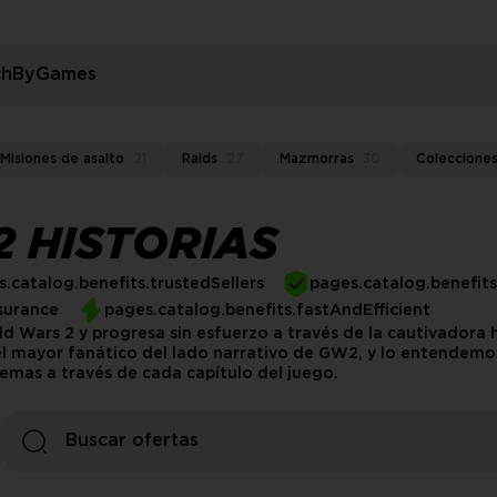
rchByGames
Misiones de asalto
21
Raids
27
Mazmorras
30
Coleccione
2 HISTORIAS
.catalog.benefits.trustedSellers
pages.catalog.benefit
surance
pages.catalog.benefits.fastAndEfficient
d Wars 2 y progresa sin esfuerzo a través de la cautivadora 
es el mayor fanático del lado narrativo de GW2, y lo entend
lemas a través de cada capítulo del juego.