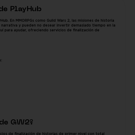
 de PlayHub
ayHub. En MMORPGs como Guild Wars 2, las misiones de historia
la narrativa y pueden no desear invertir demasiado tiempo en la
í para ayudar, ofreciendo servicios de finalización de
o:
s de GW2?
s de finalización de historias de primer nivel con total