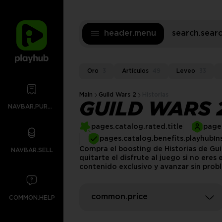
header.menu
search.sea
Oro
3
Artículos
49
Leveo
33
Main
Guild Wars 2
Historias
GUILD WARS 
NAVBAR.PURCHASES
pages.catalog.rated.title
pages
pages.catalog.benefits.playhubIn
Compra el boosting de Historias de Guil
NAVBAR.SELL
quitarte el disfrute al juego si no er
contenido exclusivo y avanzar sin prob
common.price
COMMON.HELP