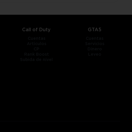
Call of Duty
GTA5
Cuentas
Cuentas
Artículos
Servicios
CP
Dinero
Rank Boost
Leveo
Subida de nivel