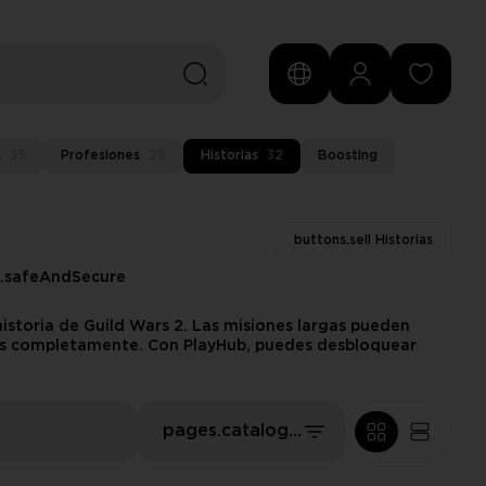
s
35
Profesiones
29
Historias
32
Boosting
buttons.sell Historias
s.safeAndSecure
historia de Guild Wars 2. Las misiones largas pueden
emos completamente. Con PlayHub, puedes desbloquear
pages.catalog.sort.ourPics