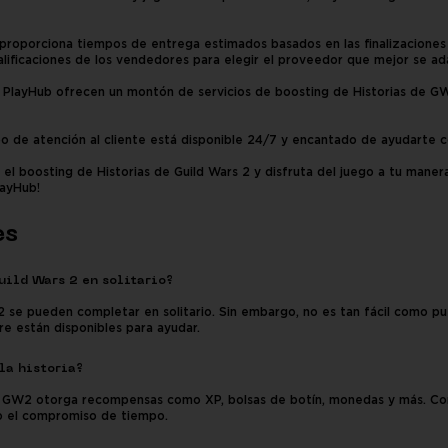
roporciona tiempos de entrega estimados basados en las finalizaciones 
calificaciones de los vendedores para elegir el proveedor que mejor se a
PlayHub ofrecen un montón de servicios de boosting de Historias de GW2
 de atención al cliente está disponible 24/7 y encantado de ayudarte co
l boosting de Historias de Guild Wars 2 y disfruta del juego a tu maner
layHub!
es
uild Wars 2 en solitario?
 2 se pueden completar en solitario. Sin embargo, no es tan fácil como pue
re están disponibles para ayudar.
la historia?
e GW2 otorga recompensas como XP, bolsas de botín, monedas y más. Con 
o o el compromiso de tiempo.