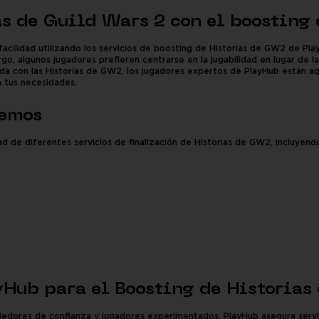
as de Guild Wars 2 con el boosting
facilidad utilizando los servicios de boosting de Historias de GW2 de Pl
rgo, algunos jugadores prefieren centrarse en la jugabilidad en lugar de 
yuda con las Historias de GW2, los jugadores expertos de PlayHub están aqu
a tus necesidades.
cemos
d de diferentes servicios de finalización de Historias de GW2, incluyend
yHub para el Boosting de Historia
dores de confianza y jugadores experimentados, PlayHub asegura servicio