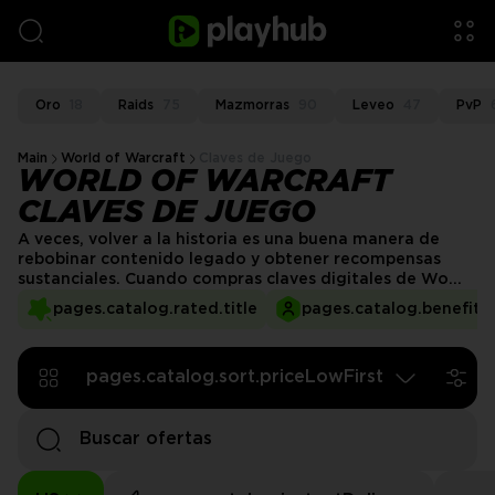
Oro
18
Raids
75
Mazmorras
90
Leveo
47
PvP
Main
World of Warcraft
Claves de Juego
WORLD OF WARCRAFT
CLAVES DE JUEGO
A veces, volver a la historia es una buena manera de
rebobinar contenido legado y obtener recompensas
sustanciales. Cuando compras claves digitales de WoW,
puedes desbloquear contenido exclusivo como títulos,
pages.catalog.rated.title
pages.catalog.benefits.
monturas, transmogs y logros sin perder tiempo ni
esfuerzo.
pages.catalog.sort.priceLowFirst