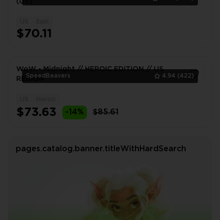
(US)
US
Epic
1
$70.11
WoW - Midnight // HEROIC EDITION // US
SpeedBeavers
4.94
(422)
REGION
US
Heroic
1
$73.63
-14%
$85.61
pages.catalog.banner.titleWithHardSearch