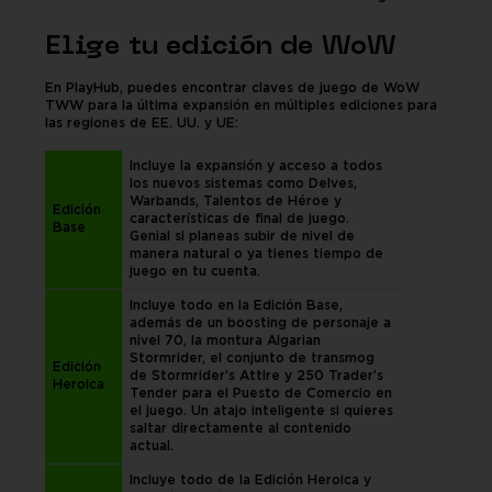
Elige tu edición de WoW
En PlayHub, puedes encontrar claves de juego de WoW
TWW para la última expansión en múltiples ediciones para
las regiones de EE. UU. y UE:
Incluye la expansión y acceso a todos
los nuevos sistemas como Delves,
Warbands, Talentos de Héroe y
Edición
características de final de juego.
Base
Genial si planeas subir de nivel de
manera natural o ya tienes tiempo de
juego en tu cuenta.
Incluye todo en la Edición Base,
además de un boosting de personaje a
nivel 70, la montura Algarian
Stormrider, el conjunto de transmog
Edición
de Stormrider’s Attire y 250 Trader’s
Heroica
Tender para el Puesto de Comercio en
el juego. Un atajo inteligente si quieres
saltar directamente al contenido
actual.
Incluye todo de la Edición Heroica y