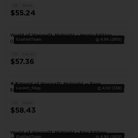
US
Base
1
$55.24
World of Warcraft: Midnight – Heroic Edition
ExaltedTeam
4.96
(2815)
(US)
US
Heroic
1
$57.36
🌟🌟World of Warcraft: Midnight — Base
Lucent_Shop
4.92
(338)
Edition🌟🌟
US
Base
1
$58.43
World of Warcraft: Midnight – Epic Edition
ExaltedTeam
4.96
(2815)