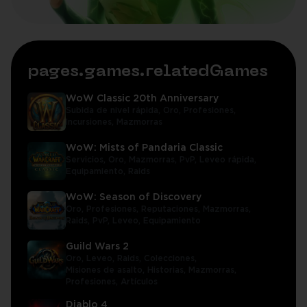
pages.games.relatedGames
WoW Classic 20th Anniversary
Subida de nivel rápida,
Oro,
Profesiones,
Incursiones,
Mazmorras
WoW: Mists of Pandaria Classic
Servicios,
Oro,
Mazmorras,
PvP,
Leveo rápida,
Equipamiento,
Raids
WoW: Season of Discovery
Oro,
Profesiones,
Reputaciones,
Mazmorras,
Raids,
PvP,
Leveo,
Equipamiento
Guild Wars 2
Oro,
Leveo,
Raids,
Colecciones,
Misiones de asalto,
Historias,
Mazmorras,
Profesiones,
Artículos
Diablo 4