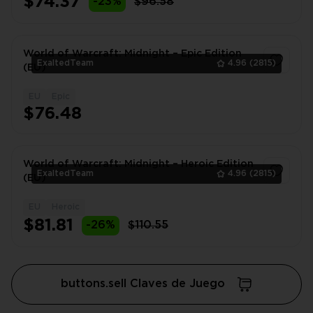
$74.37
-23%
$96.58
World of Warcraft: Midnight – Epic Edition
ExaltedTeam
4.96
(2815)
(EU)
EU
Epic
1
$76.48
World of Warcraft: Midnight – Heroic Edition
ExaltedTeam
4.96
(2815)
(EU)
EU
Heroic
1
$81.81
-26%
$110.55
buttons.sell Claves de Juego