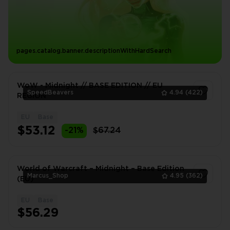
pages.catalog.banner.descriptionWithHardSearch
WoW - Midnight // BASE EDITION // EU
SpeedBeavers
4.94
(422)
REGION
EU
Base
1
$53.12
-21%
$67.24
World of Warcraft – Midnight – Base Edition
Marcus_Shop
4.95
(362)
(EU)
EU
Base
1
$56.29