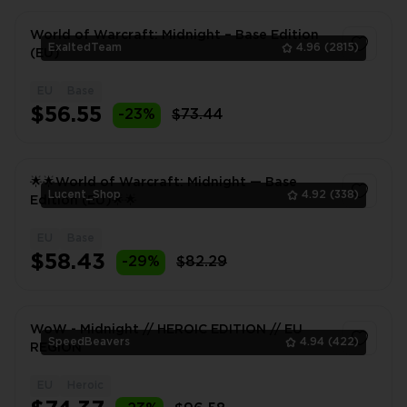
World of Warcraft: Midnight – Base Edition
ExaltedTeam
4.96
(2815)
(EU)
EU
Base
1
$56.55
-23%
$73.44
🌟🌟World of Warcraft: Midnight — Base
Lucent_Shop
4.92
(338)
Edition (EU)🌟🌟
EU
Base
1
$58.43
-29%
$82.29
WoW - Midnight // HEROIC EDITION // EU
SpeedBeavers
4.94
(422)
REGION
EU
Heroic
1