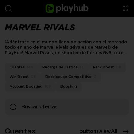
MARVEL RIVALS
¡Adéntrate en el mundo lleno de acción con el mercado
todo en uno de Marvel Rivals (Rivales de Marvel) de
PlayHub! Marvel Rivals, un shooter de héroes 6v6, ofrece
juego gratuito, pero desbloquear cosméticos premium y
escalar rangos requiere Lattice o mucho esfuerzo.
Cuentas
144
Recarga de Lattice
13
Rank Boost
68
Ahorra tiempo con nosotros: compra Lattice de Marvel
Rivals, cuentas y mejoras a precios inmejorables.
Win Boost
25
Desbloqueo Competitivo
3
¡Desbloquea skins épicos y rangos para convertirte en el
Rival definitivo!
Account Boosting
168
Boosting
Cuentas
buttons.viewAll