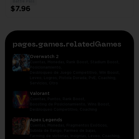
Battle Pass
1
$7.96
pages.games.relatedGames
Overwatch 2
Cuentas,
Monedas,
Rank Boost,
Stadium Boost,
Posicionamiento,
Desbloqueo de Juego Competitivo,
Win Boost,
Leveo,
Logros,
Pistola Dorada,
PvE,
Coaching,
Servicios,
Otro
Valorant
Cuentas,
Puntos,
Rank Boost,
Boosting de Posicionamiento,
Wins Boost,
Desbloqueo Competitivo,
Coaching
Apex Legends
Cuentas,
Monedas,
Fragmentos Exóticos,
Subida de Rango,
Farmeo de bajas,
Farming de victorias,
Insignias,
Leveo,
Coaching,