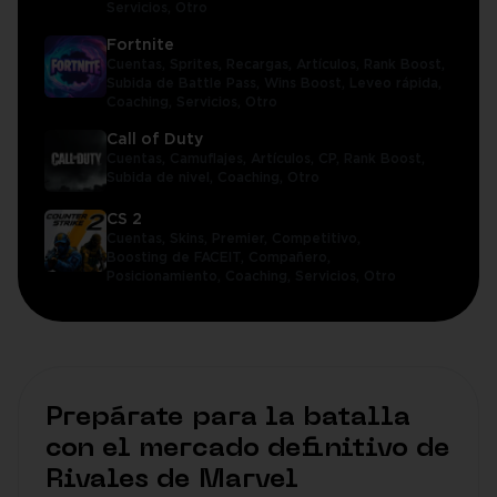
Servicios,
Otro
Fortnite
Cuentas,
Sprites,
Recargas,
Artículos,
Rank Boost,
Subida de Battle Pass,
Wins Boost,
Leveo rápida,
Coaching,
Servicios,
Otro
Call of Duty
Cuentas,
Camuflajes,
Artículos,
CP,
Rank Boost,
Subida de nivel,
Coaching,
Otro
CS 2
Cuentas,
Skins,
Premier,
Competitivo,
Boosting de FACEIT,
Compañero,
Posicionamiento,
Coaching,
Servicios,
Otro
Prepárate para la batalla
con el mercado definitivo de
Rivales de Marvel