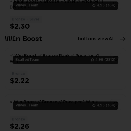
⭐ Rank Boost // Bronze – Silver // Price per 1
Vilvek_Team
4.95
(364)
Division ⭐
Bronze – Silver
1
$2.30
Win Boost
buttons.viewAll
✅ Win Boost ✅ Bronze Rank ✅ Price for x1
ExaltedTeam
4.96
(2812)
Win ✅
Bronze
1
$2.22
⭐ Win Boost // Bronze // Price per 1 Win ⭐
Vilvek_Team
4.95
(364)
Bronze
1
$2.26