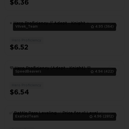
$6.36
⭐ Hero Proficiency // Adept - Knight ⭐
Vilvek_Team
4.95
(364)
Hero Proficiency
1
$6.52
💜 Hero Proficiency (Adept - Knight) 💜
SpeedBeavers
4.94
(422)
Hero Proficiency
1
$6.54
✅ Battle Pass Leveling ✅ Price for x1 Level ✅
ExaltedTeam
4.96
(2812)