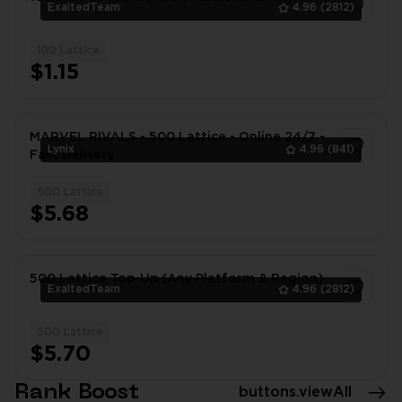
ExaltedTeam
4.96
(2812)
100 Lattice
1
$1.15
MARVEL RIVALS - 500 Lattice - Online 24/7 -
Lynix
4.96
(841)
Fast Delivery
500 Lattice
1
$5.68
500 Lattice Top-Up (Any Platform & Region)
ExaltedTeam
4.96
(2812)
500 Lattice
1
$5.70
Rank Boost
buttons.viewAll