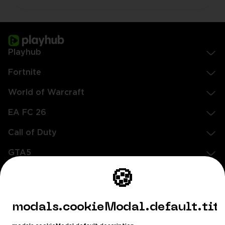
Playhub
Fortnite
World of Warcraft
EA FC 26
Call of Duty
GTA5
Legal
🍪
EN
DE
FR
ES
footer.needHelp
modals.cookieModal.default.tit
footer.chatWithUs
footer.help24