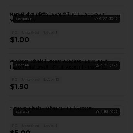
Marvel Rivals🧿🔵STEAM 🔵🧿 FULL ACCESS +
sellgame
4.97
(194)
WARRANTY
PC
Unranked
Level: 1
1
$1.00
🎮 Marvel Rivals | Steam Account | Level 10–15
sinchen
4.75
(77)
| 📧 Original Email | 🔓 Full Access | ⚡ Instant
Delivery...
PC
Unranked
Level: 12
1
$1.90
✅Marvel Rivals ✅0 hours✅ Full Access✅
stardux
4.95
(47)
PC
Unranked
Level: 1
1