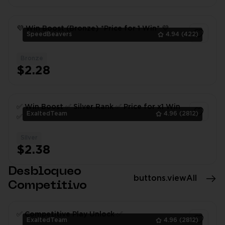
💜 Win Boost (Bronze) *Price for 1 Win* 💜
SpeedBeavers
4.94
(422)
Bronze
1
$2.28
✅ Win Boost ✅ Silver Rank ✅ Price for x1 Win
ExaltedTeam
4.96
(2812)
✅
Silver
1
$2.38
Desbloqueo
buttons.viewAll
Competitivo
✅ Competitive Play Unlock ✅
ExaltedTeam
4.96
(2812)