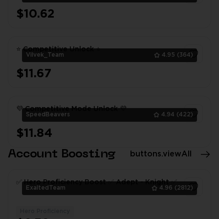
$10.62
1
⭐ Competitive Unlock ⭐
Vilvek_Team
4.95
(364)
$11.67
1
💜 Competitive Mode Unlock 💜
SpeedBeavers
4.94
(422)
$11.84
1
Account Boosting
buttons.viewAll
✅ Hero Proficiency Boost ✅ Adept - Knight ✅
ExaltedTeam
4.96
(2812)
Hero Proficiency
1