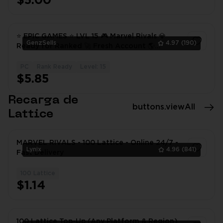
$5.00
⭐️ EPIC GAMES ⭐️ LVL 15 🎮 Marvel Rivals 💎
GenzSells
4.97
(190)
Ready for Ranked 🚀 Fresh Account 🌎
Worldwide ✅ Full Access 🔐 Fast Delivery
PC
Rank Ready
Level: 15
1
$5.85
Recarga de
buttons.viewAll
Lattice
MARVEL RIVALS - 100 Lattice - Online 24/7 -
Lynix
4.96
(841)
Fast Delivery
100 Lattice
1
$1.14
100 Lattice Top-Up (Any Platform & Region)