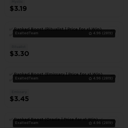
Mystic
1
$3.19
✅ Ranked Boost (Ritualist | Price for x1 Win)
ExaltedTeam
4.96
(2819)
✅
Ritualist
1
$3.30
✅ Ranked Boost (Emissary | Price for x1 Win)
ExaltedTeam
4.96
(2819)
✅
Emissary
1
$3.45
✅ Ranked Boost (Oracle | Price for x1 Win) ✅
ExaltedTeam
4.96
(2819)