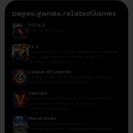
pages.games.relatedGames
DOTA 2
Cuentas,
MMR Boost
CS 2
Posicionamiento,
Cuentas,
Compañero,
Coaching,
Otro,
Skins,
Premier,
Boosting de FACEIT,
Servicios,
Competitivo
League of Legends
Cuentas,
Coaching,
Posicionamiento,
Recarga,
Win Boost,
Rank Boost,
Artículos
Valorant
Puntos,
Cuentas,
Boosting de Posicionamiento,
Desbloqueo Competitivo,
Rank Boost,
Wins Boost,
Coaching
Marvel Rivals
Account Boosting,
Rank Boost,
Recarga de Lattice,
Desbloqueo Competitivo,