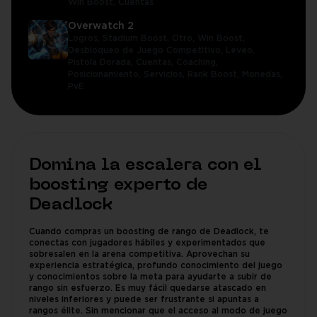
Win Boost,
Cuentas
Overwatch 2
Logros,
Stadium Boost,
Otro,
Win Boost,
Desbloqueo de Juego Competitivo,
Leveo,
Pistola Dorada,
Cuentas,
Coaching,
Posicionamiento,
Servicios,
Rank Boost,
Monedas,
PvE
Domina la escalera con el
boosting experto de
Deadlock
Cuando compras un boosting de rango de Deadlock, te
conectas con jugadores hábiles y experimentados que
sobresalen en la arena competitiva. Aprovechan su
experiencia estratégica, profundo conocimiento del juego
y conocimientos sobre la meta para ayudarte a subir de
rango sin esfuerzo. Es muy fácil quedarse atascado en
niveles inferiores y puede ser frustrante si apuntas a
rangos élite. Sin mencionar que el acceso al modo de juego