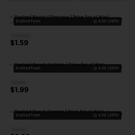
✅ Ranked Boost (Obscurus | Price for x1 Win)
ExaltedTeam
4.96
(2819)
✅
Obscurus
1
$1.59
✅ Ranked Boost (Initiate | Price for x1 Win) ✅
ExaltedTeam
4.96
(2819)
Initiate
1
$1.99
✅ Ranked Boost (Seeker | Price for x1 Win) ✅
ExaltedTeam
4.96
(2819)
Seeker
1