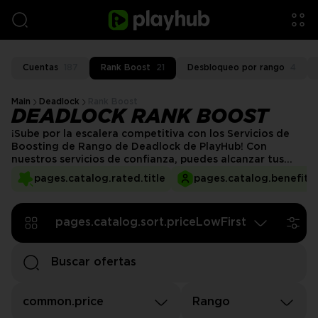
Cuentas
187
Rank Boost
21
Desbloqueo por rango
4
Main
Deadlock
Rank Boost
DEADLOCK RANK BOOST
¡Sube por la escalera competitiva con los Servicios de
Boosting de Rango de Deadlock de PlayHub! Con
nuestros servicios de confianza, puedes alcanzar tus
objetivos sin esfuerzo mientras te concentras en la
pages.catalog.rated.title
pages.catalog.benefits.
emoción del juego de alto nivel. Deja que los
boostingres profesionales se encarguen del trabajo
pesado, asegurando que tu camino hacia la cima sea
pages.catalog.sort.priceLowFirst
rápido, seguro y sin estrés.
common.price
Rango