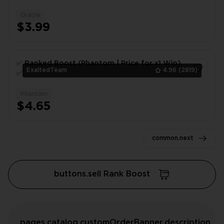
Oracle
1
$3.99
✅ Ranked Boost (Phantom | Price for x1 Win)
ExaltedTeam
4.96
(2819)
✅
Phantom
1
$4.65
common.next
buttons.sell Rank Boost
pages.catalog.customOrderBanner.description