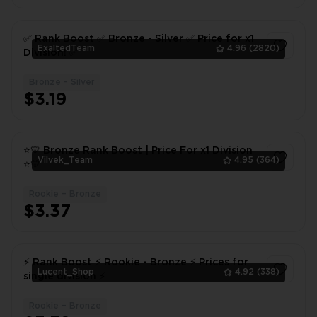
✅ Rank Boost ✅ Bronze - Silver ✅ Price for x1
ExaltedTeam
4.96
(2820)
Division! ✅
Bronze - Silver
1
$3.19
⭐💛 Bronze Rank Boost | Price For x1 Division
Vilvek_Team
4.95
(364)
⭐💛
Rookie – Bronze
1
$3.37
⚡ Rank Boost ⚡ Rookie - Bronze ⚡ Prices for
Lucent_Shop
4.92
(338)
single division ⚡
Rookie – Bronze
1