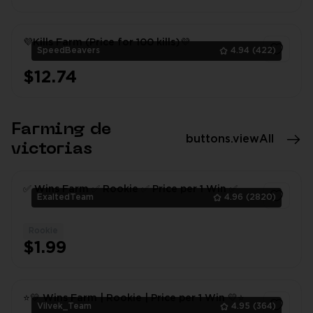
1
💜Kills Farm (Price for 100 kills)💜
SpeedBeavers
4.94
(422)
$12.74
1
Farming de
buttons.viewAll
victorias
✅ Wins Farm ✅ Rookie ✅ Price per 1 Win ✅
ExaltedTeam
4.96
(2820)
Rookie
1
$1.99
⭐💛 Wins Farm | Rookie | Price per 1 Win 💛⭐
Vilvek_Team
4.95
(364)