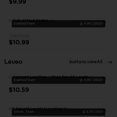
$9.99
✅ Fully Kitted Badge ✅
ExaltedTeam
4.96
(2820)
Fully Kitted
1
$10.99
Leveo
buttons.viewAll
✅ Account Leveling ✅ Price for x10 Levels ✅
ExaltedTeam
4.96
(2820)
$10.59
1
⭐💛 For x10 Levels | Leveling 💛⭐
Vilvek_Team
4.95
(364)