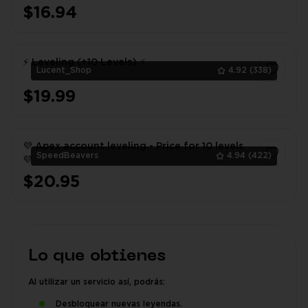
$16.94
1
⚡ Leveling (+10 Levels) ⚡
Lucent_Shop
4.92
(338)
$19.99
1
💜 Apex account leveling - Price for 10 levels
SpeedBeavers
4.94
(422)
💜
$20.95
1
Lo que obtienes
Al utilizar un servicio así, podrás:
Desbloquear nuevas leyendas.