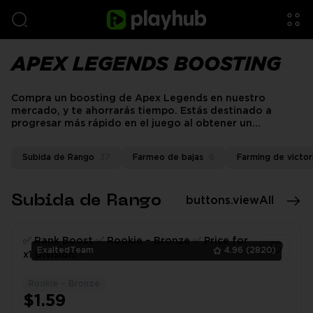
APEX LEGENDS BOOSTING
Compra un boosting de Apex Legends en nuestro
mercado, y te ahorrarás tiempo. Estás destinado a
progresar más rápido en el juego al obtener un
boosting.
Subida de Rango
37
Farmeo de bajas
6
Farming de victor
Subida de Rango
buttons.viewAll
✅ Rank Boost ✅ Rookie – Bronze ✅ Price for
ExaltedTeam
4.96
(2820)
x1 Division! ✅
Rookie – Bronze
1
$1.59