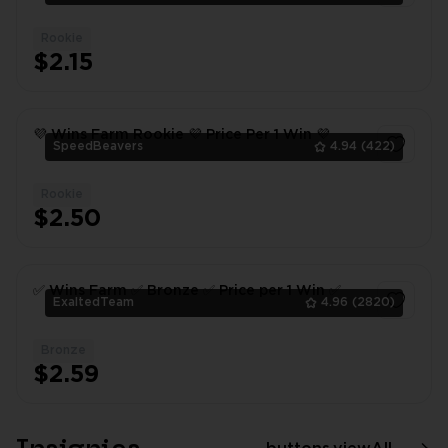
Rookie
1
$2.15
💜 Wins Farm Rookie 💜 Price Per 1 Win 💜
SpeedBeavers
4.94
(422)
Rookie
1
$2.50
✅ Wins Farm ✅ Bronze ✅ Price per 1 Win ✅
ExaltedTeam
4.96
(2820)
Bronze
1
$2.59