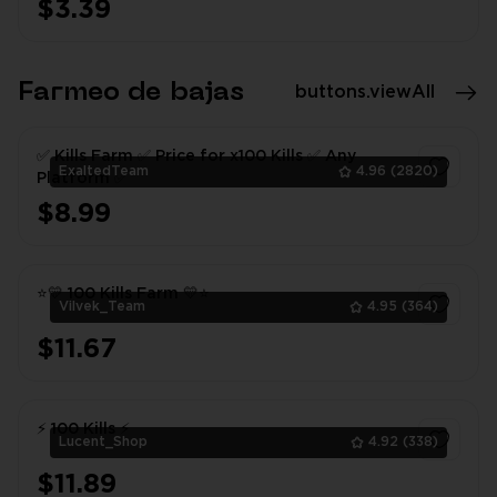
$3.39
Farmeo de bajas
buttons.viewAll
✅ Kills Farm ✅ Price for x100 Kills ✅ Any
ExaltedTeam
4.96
(2820)
Platform ✅
$8.99
1
⭐💛 100 Kills Farm 💛⭐
Vilvek_Team
4.95
(364)
$11.67
1
⚡ 100 Kills ⚡
Lucent_Shop
4.92
(338)
$11.89