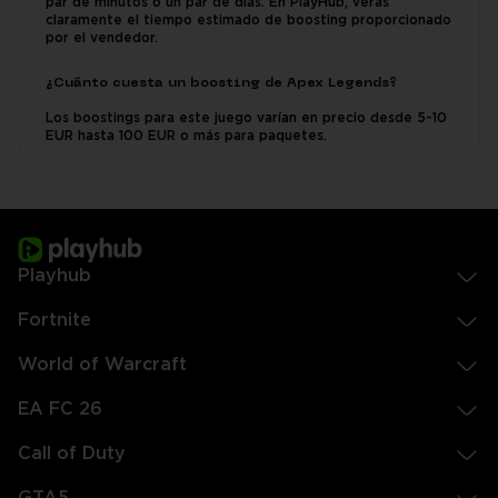
par de minutos o un par de días. En PlayHub, verás
claramente el tiempo estimado de boosting proporcionado
por el vendedor.
¿Cuánto cuesta un boosting de Apex Legends?
Los boostings para este juego varían en precio desde 5-10
EUR hasta 100 EUR o más para paquetes.
Playhub
Fortnite
World of Warcraft
EA FC 26
Call of Duty