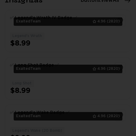
Insignias
buttons.viewAll
✅ Legend's Wrath IV Badge ✅
ExaltedTeam
4.96
(2820)
Legend's Wrath
1
$8.99
✅ Long Shot Badge ✅
ExaltedTeam
4.96
(2820)
Long Shot
1
$8.99
✅ Legend's Wake Badge ✅
ExaltedTeam
4.96
(2820)
Legend's Wake (20 Bomb)
1