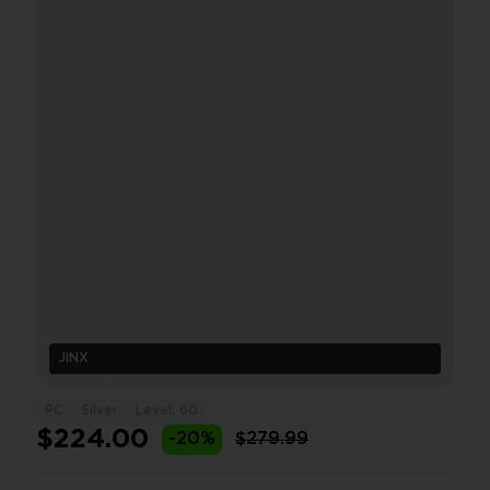
JINX
PC
Silver
Level: 60
$224.00
-20%
$279.99