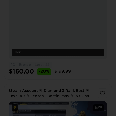
JINX
PC
Bronze
Level: 44
$160.00
-20%
$199.99
Steam Account 🌸 Diamond 3 Rank Best 🌸
Level 49 🌸 Season 1 Battle Pass 🌸 16 Skins 🌸
Lions's Mane Bundle and others
20