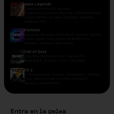
Apex Legends
Cuentas,
Farming de victorias,
Fragmentos Exóticos,
Monedas,
Subida de Rango,
Leveo,
Farmeo de bajas,
Coaching,
Servicios,
Insignias,
Otro
Fortnite
Coaching,
Recargas,
Wins Boost,
Sprites,
Cuentas,
Leveo rápida,
Otro,
Subida de Battle Pass,
Artículos,
Servicios,
Rank Boost
Call of Duty
Coaching,
Subida de nivel,
Cuentas,
CP,
Rank Boost,
Artículos,
Otro,
Camuflajes
CS 2
Posicionamiento,
Cuentas,
Compañero,
Coaching,
Otro,
Skins,
Premier,
Boosting de FACEIT,
Servicios,
Competitivo
Entra en la pelea