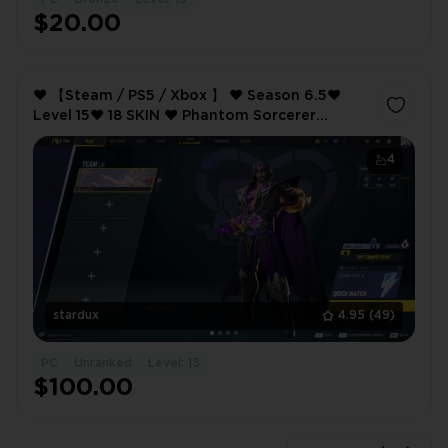
$20.00
❤️ 【Steam / PS5 / Xbox 】 ❤️ Season 6.5❤️
Level 15❤️ 18 SKIN ❤️ Phantom Sorcerer
Doctor Strange Skin
4
stardux
4.95
(49)
PC
Unranked
Level: 15
$100.00