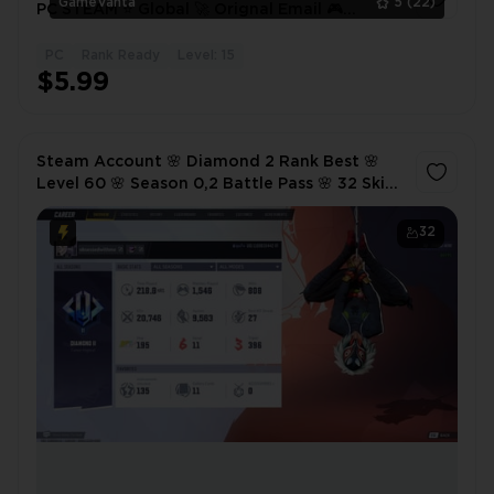
GameVanta
5
(22)
PC STEAM ⭐️ Global 🚀 Orignal Email 🎮
Handmade ➜ 100% Secure ✅ Full Access 🔐
Instant Delivery
PC
Rank Ready
Level: 15
1
$5.99
Steam Account 🌸 Diamond 2 Rank Best 🌸
Level 60 🌸 Season 0,2 Battle Pass 🌸 32 Skins
🌸 Spider-Oni Bundle , The Life Fantastic
Bundle and others
32