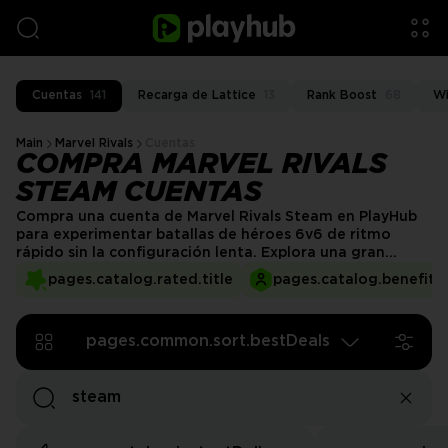
Cuentas
141
Recarga de Lattice
13
Rank Boost
68
Wi
Main
Marvel Rivals
Cuentas
COMPRA MARVEL RIVALS
STEAM CUENTAS
Compra una cuenta de Marvel Rivals Steam en PlayHub
para experimentar batallas de héroes 6v6 de ritmo
rápido sin la configuración lenta. Explora una gran
selección de cuentas cargadas con skins raros,
pages.catalog.rated.title
pages.catalog.benefits.
recompensas de eventos y rangos más altos listos para
el juego competitivo. ¡Juega más inteligentemente, luce
mejor y sube más rápido con un perfil que te da una
pages.common.sort.bestDeals
ventaja inicial!