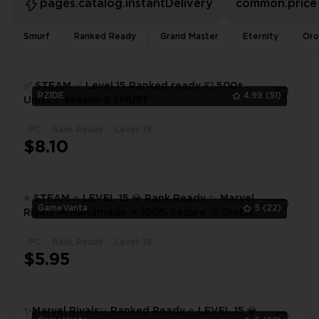
pages.catalog.instantDelivery
common.price
Smurf
Ranked Ready
Grand Master
Eternity
Oro
✅ STEAM ✅ Level 15 Ranked ready 💶 500+
RZIDE
4.99
(51)
Units ✅ season 9 SMURF
PC
Rank Ready
Level: 15
1
$8.10
⭐️ STEAM ⭐️ LEVEL 15 💎 Rank Ready ✨ Marvel
GameVanta
5
(22)
Rivals 🎮 Handmade ➜ 100% Secure 🚀 Global
✅ Full Access 🔐 Instant Delivery
PC
Rank Ready
Level: 15
1
$5.95
✨Marvel Rivals✨ Ranked Ready ⭐️ LEVEL 15 💎