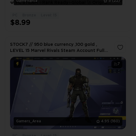
GameVanta
5
(22)
💎 PC STEAM ⭐️Rank Ready⭐Global 🚀 Orignal
Email 🎮 Handmade ➜ 100% Secure ✅ Full
Access 🔐 Instant Delivery
PC
Bronze
Level: 15
1
$8.99
STOCK7 // 950 blue currency ,100 gold ,
LEVEL 15 Marvel Rivals Steam Account Full
Access Ranked ready
7
Gamers_Area
4.95
(160)
PC
Bronze
Level: 15