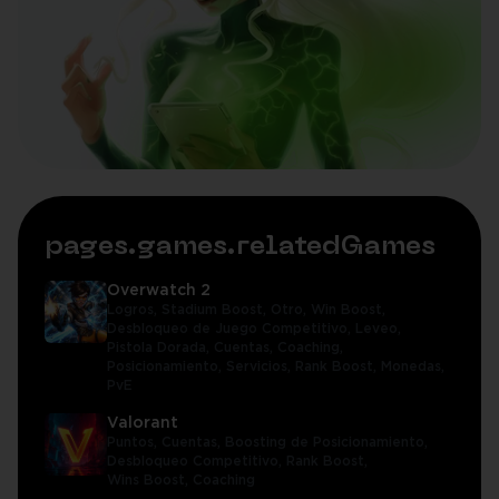
pages.games.relatedGames
Overwatch 2
Logros,
Stadium Boost,
Otro,
Win Boost,
Desbloqueo de Juego Competitivo,
Leveo,
Pistola Dorada,
Cuentas,
Coaching,
Posicionamiento,
Servicios,
Rank Boost,
Monedas,
PvE
Valorant
Puntos,
Cuentas,
Boosting de Posicionamiento,
Desbloqueo Competitivo,
Rank Boost,
Wins Boost,
Coaching