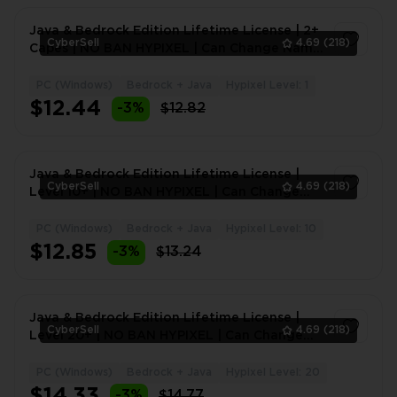
Java & Bedrock Edition Lifetime License | 2+
CyberSell
4.69
(218)
Capes | NO BAN HYPIXEL | Can Change Name
+ Data
PC (Windows)
Bedrock + Java
Hypixel Level: 1
1
$12.44
-3%
$12.82
Java & Bedrock Edition Lifetime License |
CyberSell
4.69
(218)
Level 10+ | NO BAN HYPIXEL | Can Change
Name + Data
PC (Windows)
Bedrock + Java
Hypixel Level: 10
1
$12.85
-3%
$13.24
Java & Bedrock Edition Lifetime License |
CyberSell
4.69
(218)
Level 20+ | NO BAN HYPIXEL | Can Change
Name + Data
PC (Windows)
Bedrock + Java
Hypixel Level: 20
1
$14.33
-3%
$14.77