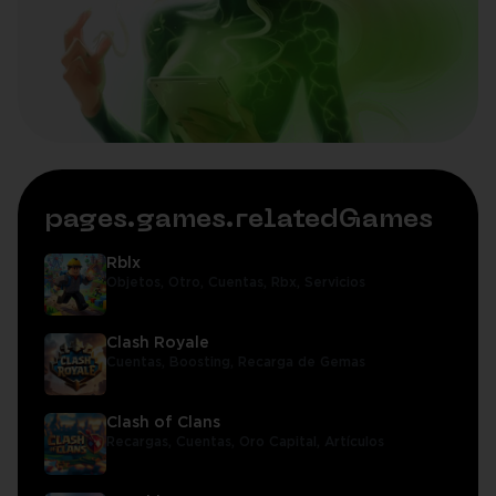
pages.games.relatedGames
Rblx
Objetos,
Otro,
Cuentas,
Rbx,
Servicios
Clash Royale
Cuentas,
Boosting,
Recarga de Gemas
Clash of Clans
Recargas,
Cuentas,
Oro Capital,
Artículos