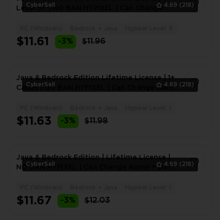
CyberSell
4.69
(218)
Level 5+ | NO BAN HYPIXEL | Can Change
Name + Data
PC (Windows)
Bedrock + Java
Hypixel Level: 5
1
$11.61
-3%
$11.96
Java & Bedrock Edition Lifetime License | 1+
CyberSell
4.69
(218)
Capes | NO BAN HYPIXEL | Can Change Name
+ Data
PC (Windows)
Bedrock + Java
Hypixel Level: 1
1
$11.63
-3%
$11.98
Java & Bedrock Edition | Lifetime License |
CyberSell
4.69
(218)
NO BAN HYPIXEL | Can Change Name + Data |
Full Access
PC (Windows)
Bedrock + Java
Hypixel Level: 1
1
$11.67
-3%
$12.03