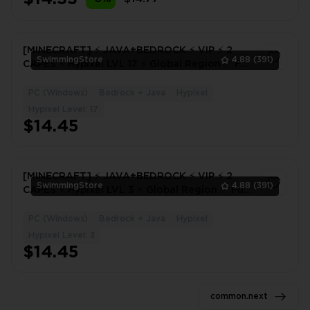
[MINECRAFT] ⚡ JAVA+BEDROCK ⚡ VIP ⚡ 2
SwimmingStore
4.88
(391)
CAPES ⚡ Hypixel LVL 17 ⚡ Global Region ✅ Full
Access ⚡ Instant Delivery #7959
PC (Windows)
Bedrock + Java
Hypixel
1
Hypixel Level: 17
$14.45
[MINECRAFT] ⚡ JAVA+BEDROCK ⚡ VIP ⚡ 2
SwimmingStore
4.88
(391)
CAPES ⚡ Hypixel LVL 3 ⚡ Global Region ✅ Full
Access ⚡ Instant Delivery #4464
PC (Windows)
Bedrock + Java
Hypixel
1
Hypixel Level: 3
$14.45
common.next