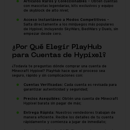
Artículos Raros y Coleccionables
– Obtén cuentas
con mascotas legendarias, kits exclusivos y equipo
de skyblock de alto nivel;
Acceso Instantáneo a Modos Competitivos
–
Salta directamente a los minijuegos más populares
de Hypixel, incluyendo SkyWars, BedWars y Duels, sin
empezar desde cero.
¿Por Qué Elegir PlayHub
para Cuentas de Hypixel?
¿Todavía te preguntas dónde comprar una cuenta de
Minecraft Hypixel? PlayHub hace que el proceso sea
seguro, rápido y sin complicaciones con:
Cuentas Verificadas:
Cada cuenta es revisada para
garantizar autenticidad y seguridad;
Precios Asequibles:
Obtén una cuenta de Minecraft
Hypixel barata sin pagar de más;
Entrega Rápida:
Nuestros vendedores trabajan de
manera eficiente. Recibe los detalles de tu cuenta
rápidamente y comienza a jugar de inmediato;