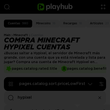
Cuentas
980
Minecoins
16
Recargas
16
Artículos
23
Main
Minecraft
Cuentas
COMPRA MINECRAFT
HYPIXEL CUENTAS
¿Buscas saltar a Hypixel, el servidor de Minecraft más
grande, con una cuenta que ya está nivelada y lista para
jugar? Compra una cuenta de Minecraft Hypixel en
PlayHub y obtén acceso a rangos exclusivos, estadísticas
pages.catalog.rated.title
pages.catalog.benefits.
altas y contenido premium sin tener que jugar durante
horas. Ya sea que quieras escalar en las tablas de
clasificación, disfrutar de funciones VIP o desbloquear
pages.catalog.sort.priceLowFirst
cosméticos raros, ¡te tenemos cubierto!