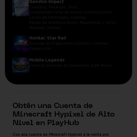
Genshin Impact
Coaching,
Recargas,
Otro,
Completado total de zonas,
Construcciones,
Leveo de Personajes,
Cuentas,
Rango de Aventura Boost,
Mazmorras y Jefes,
Misiones,
Farmeo
Honkai: Star Rail
Recarga de Fragmentos Oníricos,
Cuentas,
Exploración
Mobile Legends
Cuentas,
Recarga de Diamantes,
Rank Boost
Obtén una Cuenta de
Minecraft Hypixel de Alto
Nivel en PlayHub
Con una cuenta de Minecraft Hypixel a la venta por