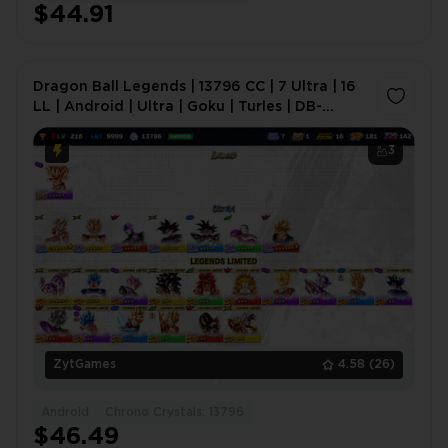
$44.91
Dragon Ball Legends | 13796 CC | 7 Ultra | 16
LL | Android | Ultra | Goku | Turles | DB-
GL1TOB
3
ZytGames
4.58
(26)
Android
Chrono Crystals: 13796
$46.49