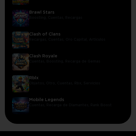
Brawl Stars
Boosting,
Cuentas,
Recargas
Clash of Clans
Recargas,
Cuentas,
Oro Capital,
Artículos
Clash Royale
Cuentas,
Boosting,
Recarga de Gemas
Rblx
Objetos,
Otro,
Cuentas,
Rbx,
Servicios
Mobile Legends
Cuentas,
Recarga de Diamantes,
Rank Boost