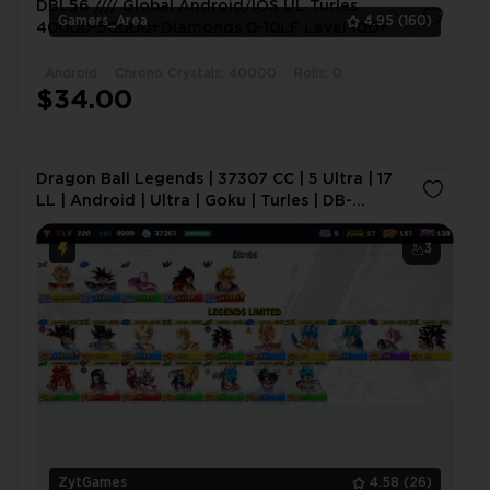
DBL56 //// Global Android/IOS UL Turles
Gamers_Area
4.95
(160)
40000-50000+Diamonds 0-10LF Level 100+
Android
Chrono Crystals: 40000
Rolls: 0
1
$34.00
Dragon Ball Legends | 37307 CC | 5 Ultra | 17
LL | Android | Ultra | Goku | Turles | DB-
9LAJIL
3
ZytGames
4.58
(26)