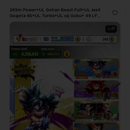
265m Power+UL Gohan Beast Full+UL sss4
Gogeta 8S+UL Turles+UL ssj Goku+ 49 LF
(Goku daima Full) Spaking Red Star+Zenkais
35+ Godly Equip 42+ (D31)
21