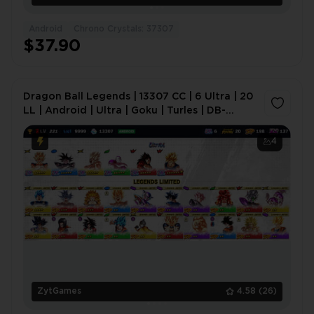
Android
Chrono Crystals: 37307
$37.90
Dragon Ball Legends | 13307 CC | 6 Ultra | 20
LL | Android | Ultra | Goku | Turles | DB-
0BY9N3
4
ZytGames
4.58
(26)