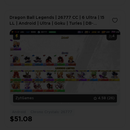
Dragon Ball Legends | 26777 CC | 6 Ultra | 15
LL | Android | Ultra | Goku | Turles | DB-
6560H9
4
ZytGames
4.58
(26)
Android
Chrono Crystals: 26777
$51.08