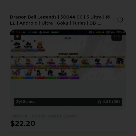
Dragon Ball Legends | 30044 CC | 3 Ultra | 16
LL | Android | Ultra | Goku | Turles | DB-
DJLF42
4
ZytGames
4.58
(26)
Android
Chrono Crystals: 30044
$22.20