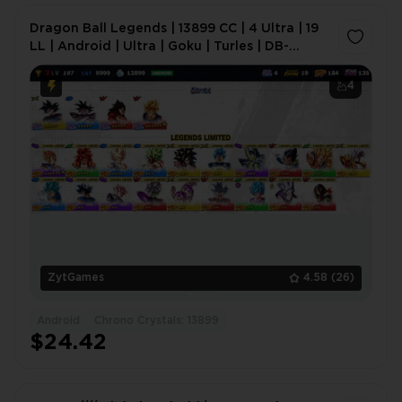
Dragon Ball Legends | 13899 CC | 4 Ultra | 19
LL | Android | Ultra | Goku | Turles | DB-
DYH9IA
4
ZytGames
4.58
(26)
Android
Chrono Crystals: 13899
$24.42