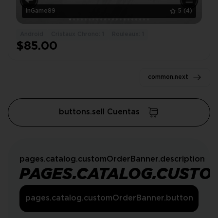
inGame89
5
(4)
Android
Cristaux Chrono: 1
Rouleaux: 1
$85.00
common.next
buttons.sell Cuentas
pages.catalog.customOrderBanner.description
PAGES.CATALOG.CUSTO
pages.catalog.customOrderBanner.button