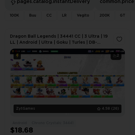
pages.catalog.instantDelivery
common.price
100K
Buu
CC
LR
Vegito
200K
GT
Dragon Ball Legends | 34441 CC | 3 Ultra | 19
LL | Android | Ultra | Goku | Turles | DB-
8A6H91
2
ZytGames
4.58
(26)
Android
Chrono Crystals: 34441
$18.68