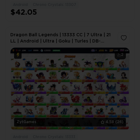
Android
Chrono Crystals: 13307
$42.05
Dragon Ball Legends | 13333 CC | 7 Ultra | 21
LL | Android | Ultra | Goku | Turles | DB-
D211EM
2
ZytGames
4.58
(26)
Android
Chrono Crystals: 13333