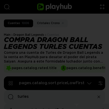
Cuentas
1006
Cristales Crono
4
Main
Dragon Ball Legends
Cuentas
COMPRA DRAGON BALL
LEGENDS TURLES CUENTAS
Compra una cuenta de Turles de Dragon Ball Legends a
la venta en PlayHub para desatar el poder del pirata
Saiyan. Asegura a este formidable luchador junto con
poderosos equipos, recursos y mejoras. Ya seas un
pages.catalog.rated.title
pages.catalog.benefits.
coleccionista o un jugador competitivo, estas cuentas
te permiten dominar las batallas sin la molestia de
grindear. ¡Consigue la tuya hoy!
pages.catalog.sort.priceLowFirst