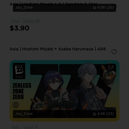
Asia | Hoshimi Miyabi + 0-1 Random 5-Star
Joy_Zone
4.96
(25)
Asia
Level: 48
1
$3.90
Asia | Hoshimi Miyabi + Asaba Harumasa | AR8
2
Joy_Zone
4.96
(25)
Asia
Level: 8