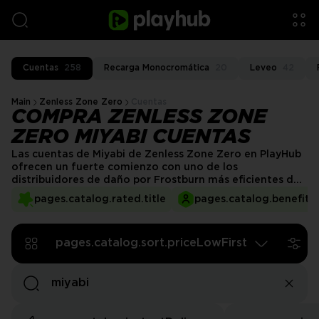
Cuentas
258
Recarga Monocromática
20
Leveo
42
Main
Zenless Zone Zero
Cuentas
COMPRA ZENLESS ZONE
ZERO MIYABI CUENTAS
Las cuentas de Miyabi de Zenless Zone Zero en PlayHub
ofrecen un fuerte comienzo con uno de los
distribuidores de daño por Frostburn más eficientes del
juego. La Habilidad Principal de Miyabi y sus poderosos
pages.catalog.rated.title
pages.catalog.benefits.
Ataques Básicos proporcionan un DPS consistente y de
alto impacto que eleva a cualquier equipo. Si deseas un
valor inmediato y un potencial de daño de primer nivel,
pages.catalog.sort.priceLowFirst
comprar una cuenta de Miyabi ZZZ tiene mucho sentido.