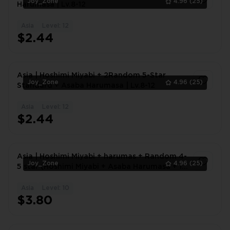
Joy_Zone
4.96
(25)
Harumasa | Lv.8-12
Asia
Level: 12
1
$2.44
Asia | Hoshimi Miyabi + 2Random 5-Star
Joy_Zone
4.96
(25)
Standard + Asaba Harumasa | Lv.8-12
Asia
Level: 12
1
$2.44
Asia | Hoshimi Miyabi + harumas + Random 4-
Joy_Zone
4.96
(25)
5 star (Hoshimi Miyabi + Asaba Harumasa + 1-
2 SR/S-Rank)|lv.4-10
Asia
Level: 10
1
$3.80