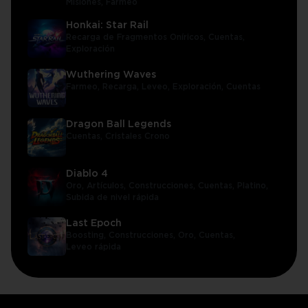
Misiones,
Farmeo
Honkai: Star Rail
Recarga de Fragmentos Oníricos,
Cuentas,
Exploración
Wuthering Waves
Farmeo,
Recarga,
Leveo,
Exploración,
Cuentas
Dragon Ball Legends
Cuentas,
Cristales Crono
Diablo 4
Oro,
Artículos,
Construcciones,
Cuentas,
Platino,
Subida de nivel rápida
Last Epoch
Boosting,
Construcciones,
Oro,
Cuentas,
Leveo rápida