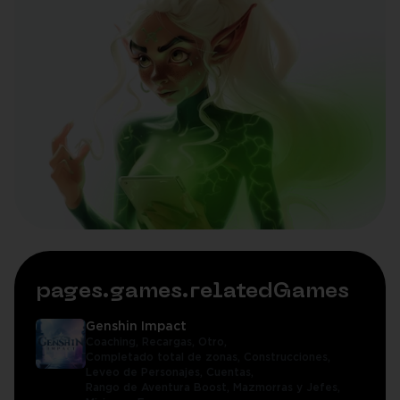
pages.games.relatedGames
Genshin Impact
Coaching,
Recargas,
Otro,
Completado total de zonas,
Construcciones,
Leveo de Personajes,
Cuentas,
Rango de Aventura Boost,
Mazmorras y Jefes,