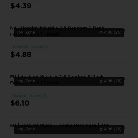
$4.39
NA | Hoshimi Miyabi + 2-5 Random S-Rank
Joy_Zone
4.96
(25)
Female | Lv.8 | Female
America
Level: 8
1
$4.88
EU | Hoshimi Miyabi + 2-5 Random S-Rank
Joy_Zone
4.96
(25)
Female | Lv.8 | Female
Europe
Level: 8
1
$6.10
EU | Hoshimi Miyabi + Asaba Harumasa | AR8
Joy_Zone
4.96
(25)